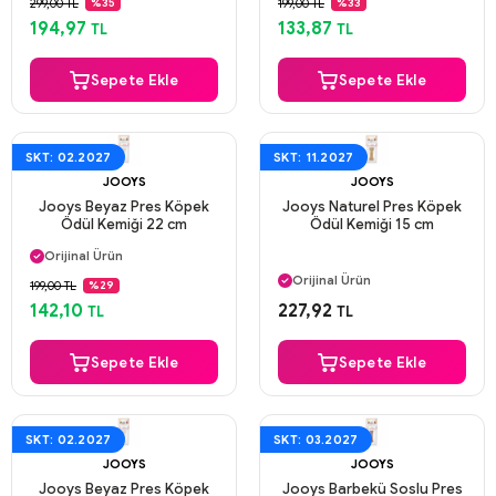
299,00 TL
199,00 TL
%35
%33
Aynı Gün Kargo
Aynı Gün Kargo
194,97
133,87
TL
TL
Sepete Ekle
Sepete Ekle
SKT: 02.2027
SKT: 11.2027
JOOYS
JOOYS
Jooys Beyaz Pres Köpek
Jooys Naturel Pres Köpek
Ödül Kemiği 22 cm
Ödül Kemiği 15 cm
Aynı Gün Kargo
Orijinal Ürün
Aynı Gün Kargo
Güvenli Ödeme
Orijinal Ürün
199,00 TL
%29
Aynı Gün Kargo
Güvenli Ödeme
142,10
227,92
TL
TL
Aynı Gün Kargo
Sepete Ekle
Sepete Ekle
SKT: 02.2027
SKT: 03.2027
JOOYS
JOOYS
Jooys Beyaz Pres Köpek
Jooys Barbekü Soslu Pres