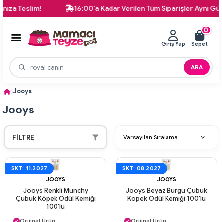
eslim!
16:00'a Kadar Verilen Tüm Siparişler Aynı Gün Karg
0
Giriş Yap
Sepet
ARA
Jooys
Jooys
FILTRE
SKT: 11.2027
SKT: 08.2027
JOOYS
JOOYS
Jooys Renkli Munchy
Jooys Beyaz Burgu Çubuk
Çubuk Köpek Ödül Kemiği
Köpek Ödül Kemiği 100'lü
100'lü
Aynı Gün Kargo
Aynı Gün Kargo
Orijinal Ürün
Orijinal Ürün