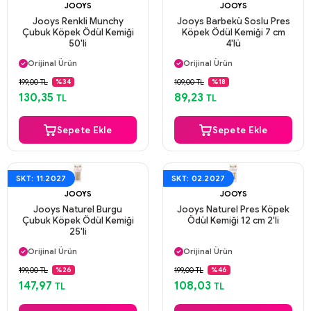
JOOYS
JOOYS
Jooys Renkli Munchy
Jooys Barbekü Soslu Pres
Çubuk Köpek Ödül Kemiği
Köpek Ödül Kemiği 7 cm
50'li
4'lü
Aynı Gün Kargo
Aynı Gün Kargo
Orijinal Ürün
Orijinal Ürün
Güvenli Ödeme
Güvenli Ödeme
199,00 TL
109,00 TL
%34
%18
Aynı Gün Kargo
Aynı Gün Kargo
130,35
89,23
TL
TL
Sepete Ekle
Sepete Ekle
SKT: 11.2027
SKT: 02.2027
JOOYS
JOOYS
Jooys Naturel Burgu
Jooys Naturel Pres Köpek
Çubuk Köpek Ödül Kemiği
Ödül Kemiği 12 cm 2'li
25'li
Aynı Gün Kargo
Aynı Gün Kargo
Orijinal Ürün
Orijinal Ürün
Güvenli Ödeme
Güvenli Ödeme
199,00 TL
199,00 TL
%26
%46
Aynı Gün Kargo
Aynı Gün Kargo
147,97
108,03
TL
TL