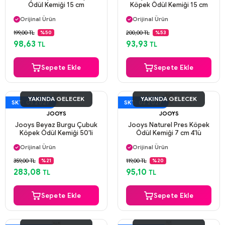
Ödül Kemiği 15 cm
Köpek Ödül Kemiği 15 cm
Aynı Gün Kargo
Aynı Gün Kargo
Orijinal Ürün
Orijinal Ürün
Güvenli Ödeme
Güvenli Ödeme
199,00 TL
200,00 TL
%50
%53
Aynı Gün Kargo
Aynı Gün Kargo
98,63
93,93
TL
TL
Sepete Ekle
Sepete Ekle
YAKINDA GELECEK
YAKINDA GELECEK
SKT: 03.2027
SKT: 03.2027
JOOYS
JOOYS
Jooys Beyaz Burgu Çubuk
Jooys Naturel Pres Köpek
Köpek Ödül Kemiği 50'li
Ödül Kemiği 7 cm 4'lü
Aynı Gün Kargo
Aynı Gün Kargo
Orijinal Ürün
Orijinal Ürün
Güvenli Ödeme
Güvenli Ödeme
359,00 TL
119,00 TL
%21
%20
Aynı Gün Kargo
Aynı Gün Kargo
283,08
95,10
TL
TL
Sepete Ekle
Sepete Ekle