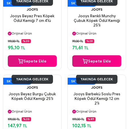
YAKINDA GELECEK
YAKINDA GELECEK
SKT: 02.2027
SKT: 02.2027
JOOYS
JOOYS
Jooys Beyaz Pres Köpek
Jooys Renkli Munchy
Ödül Kemiği 7 cm 4'lü
Çubuk Köpek Ödül Kemiği
25'li
Aynı Gün Kargo
Aynı Gün Kargo
Orijinal Ürün
Orijinal Ürün
Güvenli Ödeme
Güvenli Ödeme
119,00 TL
99,00 TL
%20
%28
Aynı Gün Kargo
Aynı Gün Kargo
95,10
71,61
TL
TL
Sepete Ekle
Sepete Ekle
YAKINDA GELECEK
YAKINDA GELECEK
SKT: 03.2027
SKT: 03.2027
JOOYS
JOOYS
Jooys Beyaz Burgu Çubuk
Jooys Barbekü Soslu Pres
Köpek Ödül Kemiği 25'li
Köpek Ödül Kemiği 12 cm
2'li
Aynı Gün Kargo
Aynı Gün Kargo
Orijinal Ürün
Orijinal Ürün
Güvenli Ödeme
Güvenli Ödeme
199,00 TL
199,00 TL
%26
%49
Aynı Gün Kargo
Aynı Gün Kargo
147,97
102,15
TL
TL