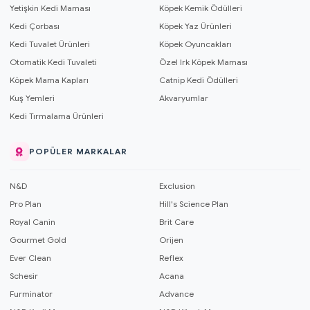
Yetişkin Kedi Maması
Köpek Kemik Ödülleri
Kedi Çorbası
Köpek Yaz Ürünleri
Kedi Tuvalet Ürünleri
Köpek Oyuncakları
Otomatik Kedi Tuvaleti
Özel Irk Köpek Maması
Köpek Mama Kapları
Catnip Kedi Ödülleri
Kuş Yemleri
Akvaryumlar
Kedi Tırmalama Ürünleri
POPÜLER MARKALAR
N&D
Exclusion
Pro Plan
Hill's Science Plan
Royal Canin
Brit Care
Gourmet Gold
Orijen
Ever Clean
Reflex
Schesir
Acana
Furminator
Advance