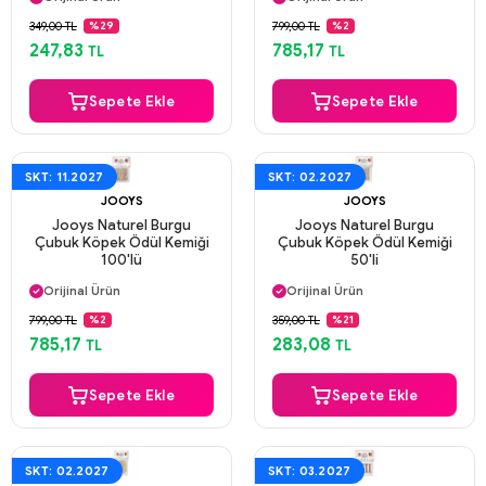
Güvenli Ödeme
Güvenli Ödeme
349,00 TL
799,00 TL
%29
%2
Aynı Gün Kargo
Aynı Gün Kargo
247,83
785,17
TL
TL
Sepete Ekle
Sepete Ekle
SKT: 11.2027
SKT: 02.2027
JOOYS
JOOYS
Jooys Naturel Burgu
Jooys Naturel Burgu
Çubuk Köpek Ödül Kemiği
Çubuk Köpek Ödül Kemiği
100'lü
50'li
Aynı Gün Kargo
Aynı Gün Kargo
Orijinal Ürün
Orijinal Ürün
Güvenli Ödeme
Güvenli Ödeme
799,00 TL
359,00 TL
%2
%21
Aynı Gün Kargo
Aynı Gün Kargo
785,17
283,08
TL
TL
Sepete Ekle
Sepete Ekle
SKT: 02.2027
SKT: 03.2027