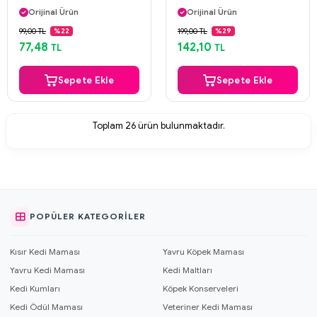
Orijinal Ürün
Orijinal Ürün
Güvenli Ödeme
Güvenli Ödeme
99,00 TL
199,00 TL
%22
%29
Aynı Gün Kargo
Aynı Gün Kargo
77,48
142,10
TL
TL
Sepete Ekle
Sepete Ekle
Toplam
26
ürün bulunmaktadır.
POPÜLER KATEGORILER
Kısır Kedi Maması
Yavru Köpek Maması
Yavru Kedi Maması
Kedi Maltları
Kedi Kumları
Köpek Konserveleri
Kedi Ödül Maması
Veteriner Kedi Maması