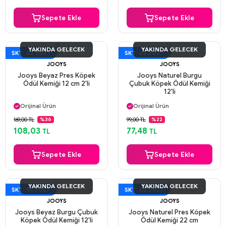
Sepete Ekle
Sepete Ekle
YAKINDA GELECEK
YAKINDA GELECEK
SKT: 02.2027
SKT: 02.2027
JOOYS
JOOYS
Jooys Beyaz Pres Köpek
Jooys Naturel Burgu
Ödül Kemiği 12 cm 2'li
Çubuk Köpek Ödül Kemiği
12'li
Aynı Gün Kargo
Aynı Gün Kargo
Orijinal Ürün
Orijinal Ürün
Güvenli Ödeme
Güvenli Ödeme
169,00 TL
99,00 TL
%36
%22
Aynı Gün Kargo
Aynı Gün Kargo
108,03
77,48
TL
TL
Sepete Ekle
Sepete Ekle
YAKINDA GELECEK
YAKINDA GELECEK
SKT: 03.2027
SKT: 02.2027
JOOYS
JOOYS
Jooys Beyaz Burgu Çubuk
Jooys Naturel Pres Köpek
Köpek Ödül Kemiği 12'li
Ödül Kemiği 22 cm
Aynı Gün Kargo
Aynı Gün Kargo