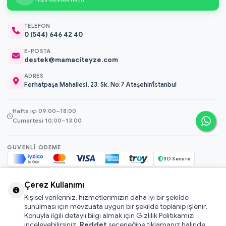
TELEFON
0 (544) 646 42 40
E-POSTA
destek@mamaciteyze.com
ADRES
Ferhatpaşa Mahallesi, 23. Sk. No:7 Ataşehir/İstanbul
Hafta içi 09:00–18:00
Cumartesi 10:00–13:00
GÜVENLI ÖDEME
3D Secure
256-bit SSL
Çerez Kullanımı
Kişisel verileriniz, hizmetlerimizin daha iyi bir şekilde
© 2026 Mamacı Teyze · Nurşen ve ekibi ile birlikte
ile hazırlandı.
sunulması için mevzuata uygun bir şekilde toplanıp işlenir.
Mesafeli Satış Sözleşmesi
Konuyla ilgili detaylı bilgi almak için Gizlilik Politikamızı
inceleyebilirsiniz.
Reddet
seçeneğine tıklamanız halinde
Pati Puan Kazanma Koşulları