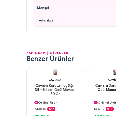
Menşei
Tedarikçi
KAPIŞ KAPIŞ GİDENLER
Benzer Ürünler
CAVIARA
CAVI
Caviara Kurutulmuş Sığır
Caviara Dana
Dilim Köpek Ödül Maması
Ödül Mamas
80 Gr
Aynı Gün Kargo
Aynı Gün K
Orijinal Ürün
Orijinal Ürü
Güvenli Ödeme
Güvenli Ö
105,85 TL
56,62 TL
%17
%17
Aynı Gün Kargo
Aynı Gün K