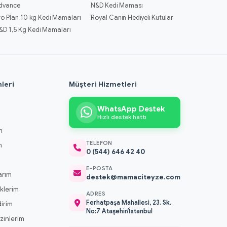
dvance
N&D Kedi Maması
ro Plan 10 kg Kedi Mamaları
Royal Canin Hediyeli Kutular
&D 1,5 Kg Kedi Mamaları
leri
Müşteri Hizmetleri
WhatsApp Destek
Hızlı destek hattı
m
TELEFON
m
0 (544) 646 42 40
m
E-POSTA
arım
destek@mamaciteyze.com
klerim
ADRES
Ferhatpaşa Mahallesi, 23. Sk.
dirim
No:7 Ataşehir/İstanbul
 İzinlerim