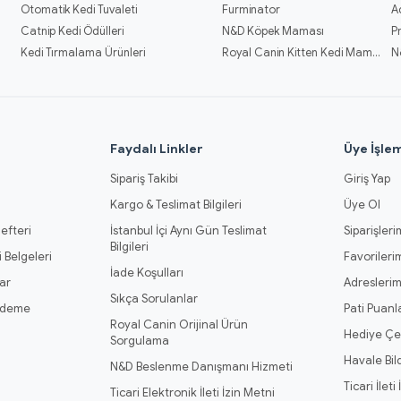
Otomatik Kedi Tuvaleti
Furminator
A
Catnip Kedi Ödülleri
N&D Köpek Maması
P
Kedi Tırmalama Ürünleri
Royal Canin Kitten Kedi Mamaları
N
l
Faydalı Linkler
Üye İşlem
Sipariş Takibi
Giriş Yap
Kargo & Teslimat Bilgileri
Üye Ol
efteri
İstanbul İçi Aynı Gün Teslimat
Siparişleri
Bilgileri
 Belgeleri
Favorileri
İade Koşulları
ar
Adresleri
Sıkça Sorulanlar
Ödeme
Pati Puanl
Royal Canin Orijinal Ürün
Hediye Çe
Sorgulama
Havale Bil
N&D Beslenme Danışmanı Hizmeti
Ticari İleti
Ticari Elektronik İleti İzin Metni