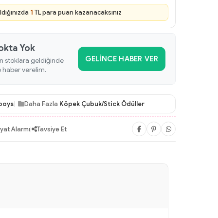
ldığınızda
1
TL para puan kazanacaksınız
okta Yok
GELINCE HABER VER
n stoklara geldiğinde
e haber verelim.
ooys
Daha Fazla
Köpek Çubuk/Stick Ödüller
iyat Alarmı
|
Tavsiye Et