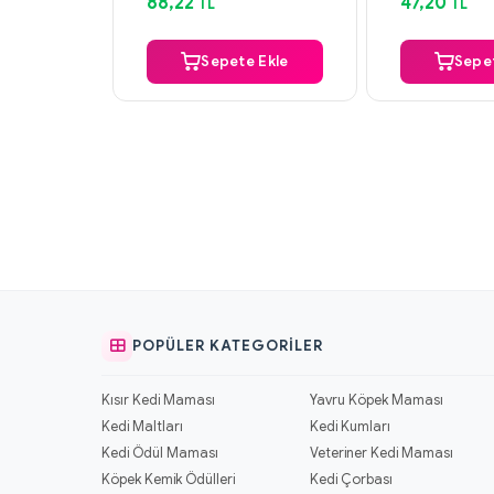
88,22
47,20
TL
TL
Sepete Ekle
Sepet
POPÜLER KATEGORILER
Kısır Kedi Maması
Yavru Köpek Maması
Kedi Maltları
Kedi Kumları
Kedi Ödül Maması
Veteriner Kedi Maması
Köpek Kemik Ödülleri
Kedi Çorbası