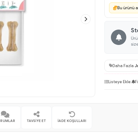
Bu ürünü a
St
Ürü
siz
Daha Fazla
J
Listeye Ekle
|
F
ORUMLAR
TAVSIYE ET
İADE KOŞULLARI