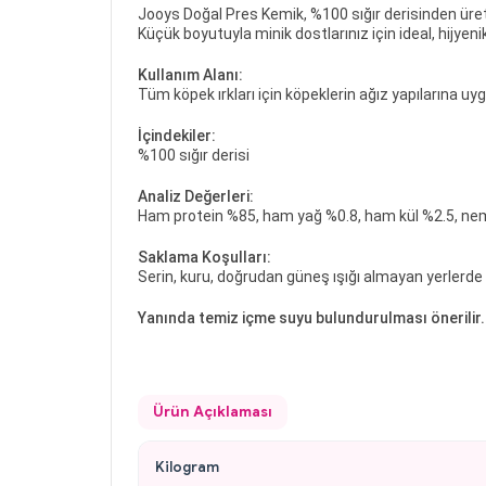
Jooys Doğal Pres Kemik, %100 sığır derisinden üretilm
Küçük boyutuyla minik dostlarınız için ideal, hijyenik 
Kullanım Alanı:
Tüm köpek ırkları için köpeklerin ağız yapılarına uygu
İçindekiler:
%100 sığır derisi
Analiz Değerleri:
Ham protein %85, ham yağ %0.8, ham kül %2.5, ne
Saklama Koşulları:
Serin, kuru, doğrudan güneş ışığı almayan yerlerd
Yanında temiz içme suyu bulundurulması önerilir.
Ürün Açıklaması
Kilogram