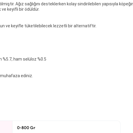
iştir. Ağız sağlığını desteklerken kolay sindirilebilen yapısıyla köpeğini
ve keyifli bir ödüldür.
n ve keyifle tüketilebilecek lezzetli bir alternatiftir.
m %5.7, ham selüloz %0.5
e muhafaza ediniz.
0-800 Gr