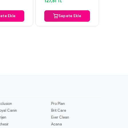
127,51
84,80
TL
T
ete Ekle
Sepete Ekle
S
xclusion
Pro Plan
oyal Canin
Brit Care
rijen
Ever Clean
chesir
Acana