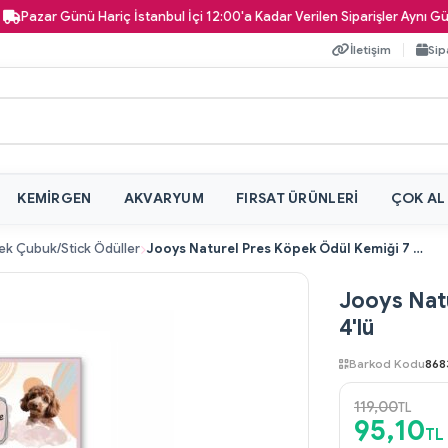
zar Günü Hariç İstanbul İçi 12:00'a Kadar Verilen Siparişler Aynı Gün Kapı
İletişim
Sip
KEMIRGEN
AKVARYUM
FIRSAT ÜRÜNLERI
ÇOK AL
k Çubuk/Stick Ödüller
Jooys Naturel Pres Köpek Ödül Kemiği 7 cm 4'lü
Jooys Nat
4'lü
Barkod Kodu
868
119,00
TL
95,10
TL