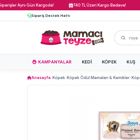
şler Aynı Gün Kargoda!
740 TL Üzeri Kargo Bedava!
Pa
Sipariş Destek Hattı
KAMPANYALAR
KEDI
KÖPEK
KUŞ
Anasayfa
Köpek
Köpek Ödül Mamaları & Kemikler
Köpe