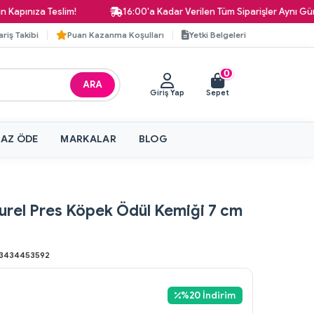
nıza Teslim!
16:00'a Kadar Verilen Tüm Siparişler Aynı Gün Kar
ariş Takibi
Puan Kazanma Koşulları
Yetki Belgeleri
0
ARA
Giriş Yap
Sepet
 AZ ÖDE
MARKALAR
BLOG
urel Pres Köpek Ödül Kemiği 7 cm
3434453592
%
20
İndirim