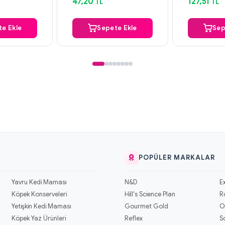
47,20
127,51
TL
TL
e Ekle
Sepete Ekle
Sep
POPÜLER MARKALAR
Yavru Kedi Maması
N&D
E
Köpek Konserveleri
Hill's Science Plan
R
Yetişkin Kedi Maması
Gourmet Gold
O
Köpek Yaz Ürünleri
Reflex
S