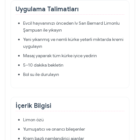
Uygulama Talimatları
Evcil hayvanınızı önceden Iv San Bernard Limonlu
Şampuan ile yıkayın
Yeni yıkanmış ve nemli kürke yeterli miktarda kremi
uygulayın
Masaj yaparak tüm kürke iyice yedirin
5–10 dakika bekletin
Bol su ile durulayın
İçerik Bilgisi
Limon özü
Yumuşatıcı ve onarıcı bileşenler
Krem bazlı nemlendirici ajanlar