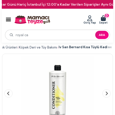
ünü Hariç İstanbul İçi 12:00'a Kadar Verilen Siparişler Aynı Gün Kap
0
Giriş Yap
Sepet
ARA
lık Ürünleri
Köpek Deri ve Tüy Bakımı