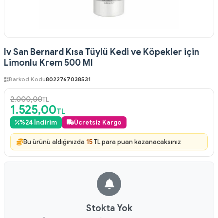
Iv San Bernard Kısa Tüylü Kedi ve Köpekler için
Limonlu Krem 500 Ml
Barkod Kodu
8022767038531
2.000,00
TL
1.525,00
TL
%
24
İndirim
Ücretsiz Kargo
Bu ürünü aldığınızda
15
TL para puan kazanacaksınız
Stokta Yok