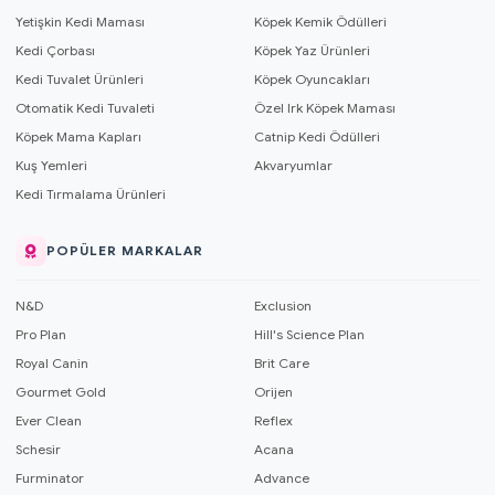
Yetişkin Kedi Maması
Köpek Kemik Ödülleri
Kedi Çorbası
Köpek Yaz Ürünleri
Kedi Tuvalet Ürünleri
Köpek Oyuncakları
Otomatik Kedi Tuvaleti
Özel Irk Köpek Maması
Köpek Mama Kapları
Catnip Kedi Ödülleri
Kuş Yemleri
Akvaryumlar
Kedi Tırmalama Ürünleri
POPÜLER MARKALAR
N&D
Exclusion
Pro Plan
Hill's Science Plan
Royal Canin
Brit Care
Gourmet Gold
Orijen
Ever Clean
Reflex
Schesir
Acana
Furminator
Advance