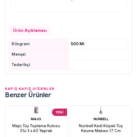
Ürün Açıklaması
Kilogram
500 Ml
Menşei
Tedarikçi
KAPIŞ KAPIŞ GİDENLER
Benzer Ürünler
YENI
MAJO
NUNBELL
Majo Tüy Toplama Rulosu
Nunbell Kedi Köpek Tüy
3'lü 3 x 60 Yaprak
Kesme Makası 17 Cm