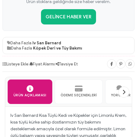
Ürün stoklara geldiğinde size haber verelim.
GELINCE HABER VER
Daha Fazla
Iv San Bernard
Daha Fazla
Köpek Deri ve Tüy Bakımı
Listeye Ekle
|
Fiyat Alarmı
|
Tavsiye Et
ÜRÜN AÇIKLAMASI
ÖDEME SEÇENEKLERI
YORUMLAR
Iv San Bernard Kısa Tüylü Kedi ve Köpekler için Limonlu Krem,
kısa tüylü kürke sahip dostlarımızın tüy bakımını
desteklemek amacıyla özel olarak formüle edilmiştir. Limon
özlü balsam yapısı sayesinde tüyleri yumuşatır, parlaklık