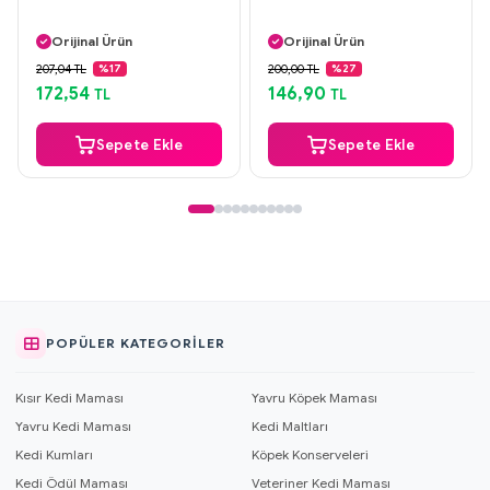
Aynı Gün Kargo
Aynı Gün Kargo
Orijinal Ürün
Orijinal Ürün
Güvenli Ödeme
Güvenli Ödeme
207,04 TL
200,00 TL
%17
%27
Aynı Gün Kargo
Aynı Gün Kargo
172,54
146,90
TL
TL
Sepete Ekle
Sepete Ekle
POPÜLER KATEGORILER
Kısır Kedi Maması
Yavru Köpek Maması
Yavru Kedi Maması
Kedi Maltları
Kedi Kumları
Köpek Konserveleri
Kedi Ödül Maması
Veteriner Kedi Maması