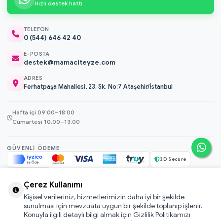
Hızlı destek hattı
TELEFON
0 (544) 646 42 40
E-POSTA
destek@mamaciteyze.com
ADRES
Ferhatpaşa Mahallesi, 23. Sk. No:7 Ataşehir/İstanbul
Hafta içi 09:00–18:00
Cumartesi 10:00–13:00
GÜVENLI ÖDEME
3D Secure
256-bit SSL
Çerez Kullanımı
Kişisel verileriniz, hizmetlerimizin daha iyi bir şekilde
© 2026 Mamacı Teyze · Nurşen ve ekibi ile birlikte
ile hazırlandı.
sunulması için mevzuata uygun bir şekilde toplanıp işlenir.
Mesafeli Satış Sözleşmesi
Konuyla ilgili detaylı bilgi almak için Gizlilik Politikamızı