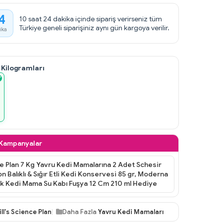
4
10 saat 24 dakika içinde sipariş verirseniz tüm
Türkiye geneli siparişiniz aynı gün kargoya verilir.
ika
 Kilogramları
 Kampanyalar
ce Plan 7 Kg Yavru Kedi Mamalarına 2 Adet Schesir
on Balıklı & Sığır Etli Kedi Konservesi 85 gr, Moderna
ik Kedi Mama Su Kabı Fuşya 12 Cm 210 ml Hediye
ill's Science Plan
Daha Fazla
Yavru Kedi Mamaları