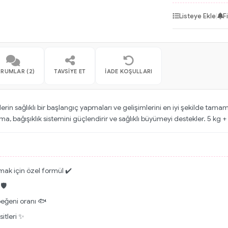
Listeye Ekle
|
F
RUMLAR (2)
TAVSIYE ET
İADE KOŞULLARI
lerin sağlıklı bir başlangıç yapmaları ve gelişimlerini en iyi şekilde tama
ama, bağışıklık sistemini güçlendirir ve sağlıklı büyümeyi destekler. 5 kg
amak için özel formül ✔️
🛡️
 beğeni oranı 🐟
sitleri ✨