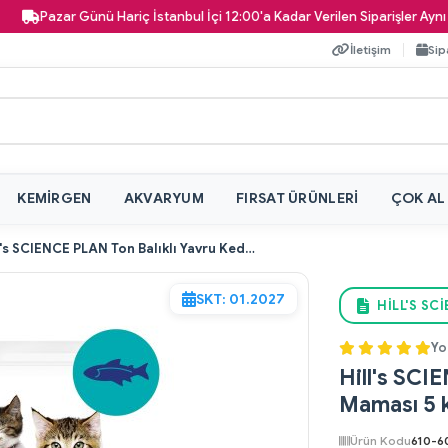
zar Günü Hariç İstanbul İçi 12:00'a Kadar Verilen Siparişler Aynı Gün Kap
İletişim
Sip
KEMIRGEN
AKVARYUM
FIRSAT ÜRÜNLERI
ÇOK AL
Hill's SCIENCE PLAN Ton Balıklı Yavru Kedi Maması 5 kg + 2 kg
SKT: 01.2027
HILL'S SC
Yo
Hill's SCI
Maması 5 k
Ürün Kodu
610-6