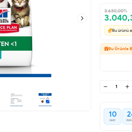
3.630,00
TL
3.040,
Bu ürünü a
Bu Ürünle B
10
2
:
saat
dak