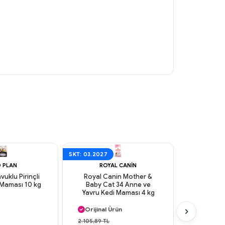
SKT: 03.2027
SKT: 06.2027
 PLAN
ROYAL CANIN
ROY
vuklu Pirinçli
Royal Canin Mother &
Royal Can
 Maması 10 kg
Baby Cat 34 Anne ve
Kedi 
Yavru Kedi Maması 4 kg
Aynı Gün Kargo
Aynı G
Orijinal Ürün
Orijinal
Güvenli Ödeme
Güvenl
2.105,89 TL
2.019,90 TL