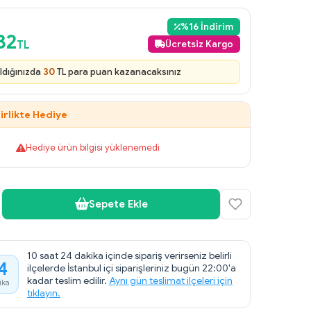
%
16
İndirim
32
TL
Ücretsiz Kargo
ldığınızda
30
TL para puan kazanacaksınız
irlikte Hediye
Hediye ürün bilgisi yüklenemedi
Sepete Ekle
10 saat 24 dakika içinde sipariş verirseniz belirli
4
ilçelerde İstanbul içi siparişleriniz bugün 22:00'a
kadar teslim edilir.
Aynı gün teslimat ilçeleri için
ika
tıklayın.