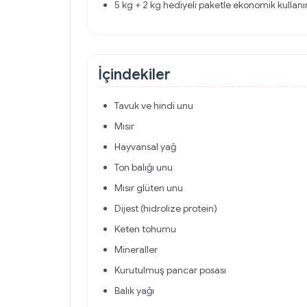
5 kg + 2 kg hediyeli paketle ekonomik kullan
İçindekiler
Tavuk ve hindi unu
Mısır
Hayvansal yağ
Ton balığı unu
Mısır glüten unu
Dijest (hidrolize protein)
Keten tohumu
Mineraller
Kurutulmuş pancar posası
Balık yağı