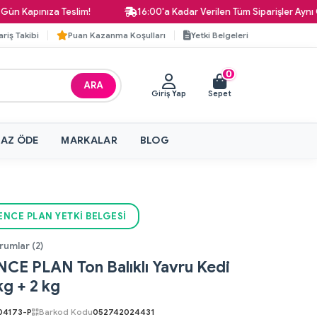
ınıza Teslim!
16:00'a Kadar Verilen Tüm Siparişler Aynı Gün Kar
ariş Takibi
Puan Kazanma Koşulları
Yetki Belgeleri
0
ARA
Giriş Yap
Sepet
 AZ ÖDE
MARKALAR
BLOG
IENCE PLAN YETKI BELGESI
rumlar (2)
ENCE PLAN Ton Balıklı Yavru Kedi
g + 2 kg
04173-P
Barkod Kodu
052742024431