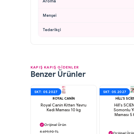
Aroma
Menşei
Tedarikçi
KAPIŞ KAPIŞ GİDENLER
Benzer Ürünler
SKT: 05.2027
SKT: 05.2027
ROYAL CANIN
HILL'S SCI
Royal Canin Kitten Yavru
Hill's SCI
Kedi Maması 10 kg
Somonlu Y
Maması 5 
Aynı Gün Kargo
Orijinal Ürün
Aynı Gün K
Güvenli Ödeme
4.699,90 TL
Orijinal Ürü