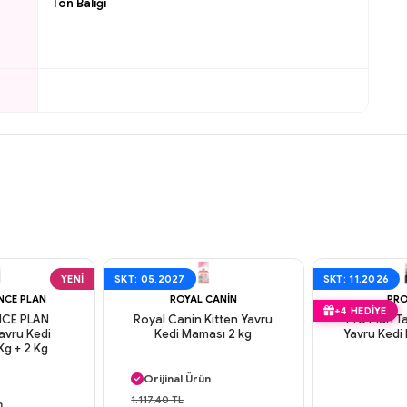
Ton Balığı
YENI
SKT: 05.2027
SKT: 11.2026
ENCE PLAN
ROYAL CANIN
PRO
+4 HEDIYE
ENCE PLAN
Royal Canin Kitten Yavru
Pro Plan Ta
avru Kedi
Kedi Maması 2 kg
Yavru Kedi
Kg + 2 Kg
Aynı Gün Kargo
Orijinal Ürün
argo
Güvenli Ödeme
1.117,40 TL
n