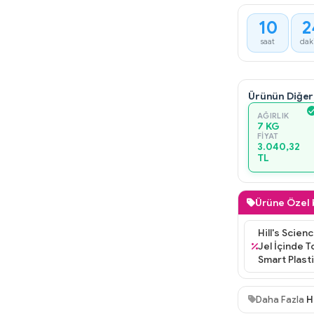
10
2
:
saat
dak
Ürünün Diğer
AĞIRLIK
7 KG
FIYAT
3.040,32
TL
Ürüne Özel
ce Plan 7 Kg Yavru Kedi Mamalarına 2 Adet Schesir
Hill's Scien
n Balıklı & Sığır Etli Kedi Konservesi 85 gr, Moderna
Jel İçinde T
k Kedi Mama Su Kabı Fuşya 12 Cm 210 ml Hediye
Smart Plast
Daha Fazla
H