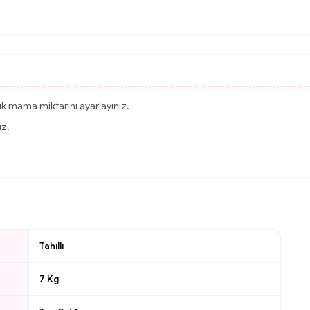
ük mama miktarını ayarlayınız.
uz.
Tahıllı
7 Kg