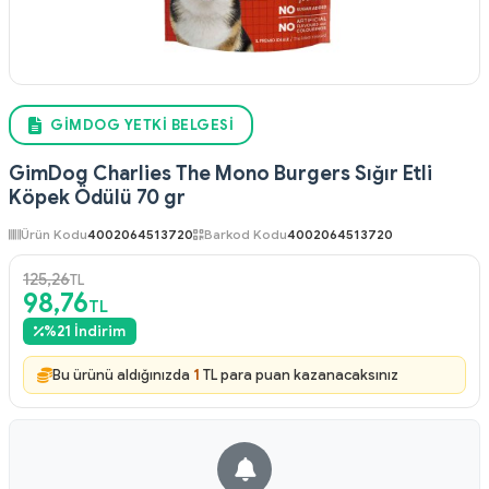
GIMDOG YETKI BELGESI
GimDog Charlies The Mono Burgers Sığır Etli
Köpek Ödülü 70 gr
Ürün Kodu
4002064513720
Barkod Kodu
4002064513720
125,26
TL
98,76
TL
%
21
İndirim
Bu ürünü aldığınızda
1
TL para puan kazanacaksınız