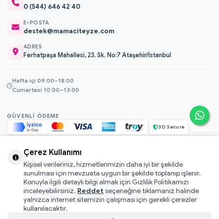
0 (544) 646 42 40
E-POSTA
destek@mamaciteyze.com
ADRES
Ferhatpaşa Mahallesi, 23. Sk. No:7 Ataşehir/İstanbul
Hafta içi 09:00–18:00
Cumartesi 10:00–13:00
GÜVENLI ÖDEME
3D Secure
256-bit SSL
Çerez Kullanımı
Kişisel verileriniz, hizmetlerimizin daha iyi bir şekilde
© 2026 Mamacı Teyze · Nurşen ve ekibi ile birlikte
ile hazırlandı.
sunulması için mevzuata uygun bir şekilde toplanıp işlenir.
Mesafeli Satış Sözleşmesi
Konuyla ilgili detaylı bilgi almak için Gizlilik Politikamızı
inceleyebilirsiniz.
Reddet
seçeneğine tıklamanız halinde
Pati Puan Kazanma Koşulları
yalnızca internet sitemizin çalışması için gerekli çerezler
Gizlilik ve Çerez Politikası
kullanılacaktır.
KVKK Aydınlatma Metni