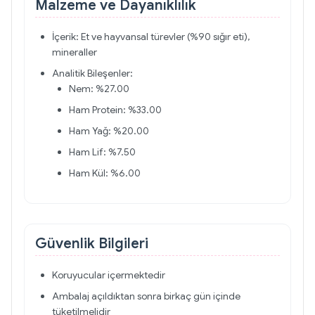
Malzeme ve Dayanıklılık
İçerik: Et ve hayvansal türevler (%90 sığır eti),
mineraller
Analitik Bileşenler:
Nem: %27.00
Ham Protein: %33.00
Ham Yağ: %20.00
Ham Lif: %7.50
Ham Kül: %6.00
Güvenlik Bilgileri
Koruyucular içermektedir
Ambalaj açıldıktan sonra birkaç gün içinde
tüketilmelidir