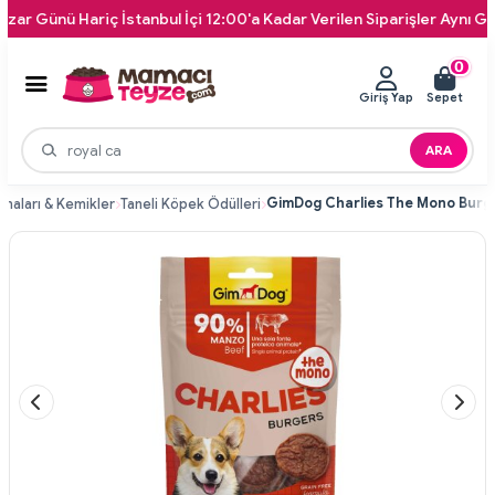
nü Hariç İstanbul İçi 12:00'a Kadar Verilen Siparişler Aynı Gün Kapı
0
Giriş Yap
Sepet
ARA
aları & Kemikler
Taneli Köpek Ödülleri