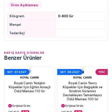
Ürün Açıklaması
Kilogram
0-800 Gr
Menşei
Tedarikçi
KAPIŞ KAPIŞ GİDENLER
Benzer Ürünler
SKT: 07.2027
SKT: 08.2027
YENI
ROYAL CANIN
ROYAL CANIN
Royal Canin Yetişkin
Royal Canin Yavru
Köpekler İçin Eğitim Amaçlı
Köpekler İçin Bağışıklık ve
Ödül Maması 110 Gr
Sindirim Sistemini
Destekleyen Tamamlayıcı
Ödül Maması 100 Gr
Aynı Gün Kargo
Aynı Gün Kargo
Orijinal Ürün
Orijinal Ürün
Güvenli Ödeme
Güvenli Ödeme
247,40 TL
247,40 TL
%48
%35