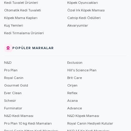
Kedi Tuvalet Ürünleri
Köpek Oyuncakları
Otomatik Kedi Tuvaleti
Özel Irk Köpek Maması
Köpek Mama Kapları
Catnip Kedi Ödülleri
Kuş Yemleri
Akvaryumlar
Kedi Tırmalama Ürünleri
POPÜLER MARKALAR
N&D
Exclusion
Pro Plan
Hill's Science Plan
Royal Canin
Brit Care
Gourmet Gold
Orijen
Ever Clean
Reflex
Schesir
Acana
Furminator
Advance
N&D Kedi Maması
N&D Köpek Maması
Pro Plan 10 kg Kedi Mamaları
Royal Canin Hediyeli Kutular
Royal Canin Kitten Kedi Mamaları
N&D 1,5 Kg Kedi Mamaları