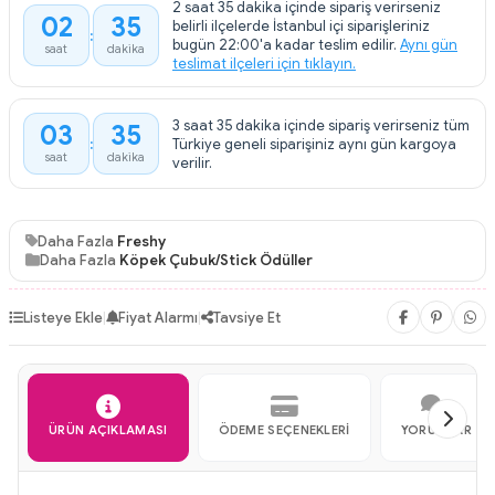
2 saat 35 dakika içinde sipariş verirseniz
02
35
belirli ilçelerde İstanbul içi siparişleriniz
:
bugün 22:00'a kadar teslim edilir.
Aynı gün
saat
dakika
teslimat ilçeleri için tıklayın.
3 saat 35 dakika içinde sipariş verirseniz tüm
03
35
:
Türkiye geneli siparişiniz aynı gün kargoya
saat
dakika
verilir.
Daha Fazla
Freshy
Daha Fazla
Köpek Çubuk/Stick Ödüller
Listeye Ekle
|
Fiyat Alarmı
|
Tavsiye Et
ÜRÜN AÇIKLAMASI
ÖDEME SEÇENEKLERI
YORUMLAR