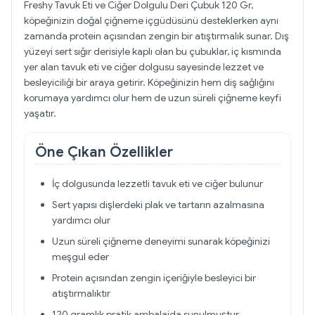
Freshy Tavuk Eti ve Ciğer Dolgulu Deri Çubuk 120 Gr,
köpeğinizin doğal çiğneme içgüdüsünü desteklerken aynı
zamanda protein açısından zengin bir atıştırmalık sunar. Dış
yüzeyi sert sığır derisiyle kaplı olan bu çubuklar, iç kısmında
yer alan tavuk eti ve ciğer dolgusu sayesinde lezzet ve
besleyiciliği bir araya getirir. Köpeğinizin hem diş sağlığını
korumaya yardımcı olur hem de uzun süreli çiğneme keyfi
yaşatır.
Öne Çıkan Özellikler
İç dolgusunda lezzetli tavuk eti ve ciğer bulunur
Sert yapısı dişlerdeki plak ve tartarın azalmasına
yardımcı olur
Uzun süreli çiğneme deneyimi sunarak köpeğinizi
meşgul eder
Protein açısından zengin içeriğiyle besleyici bir
atıştırmalıktır
120 gramlık pratik ambalajda sunulmuştur