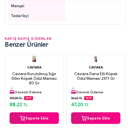
Menşei
Tedarikçi
KAPIŞ KAPIŞ GİDENLER
Benzer Ürünler
CAVIARA
CAVIARA
Caviara Kurutulmuş Sığır
Caviara Dana Etli Köpek
Dilim Köpek Ödül Maması
Ödül Maması 2X11 Gr
Aynı Gün Kargo
Aynı Gün Kargo
80 Gr
Orijinal Ürün
Orijinal Ürün
Güvenli Ödeme
Güvenli Ödeme
Aynı Gün Kargo
Aynı Gün Kargo
105,85 TL
56,62 TL
%17
%17
88,22
47,20
TL
TL
Sepete Ekle
Sepete Ekle