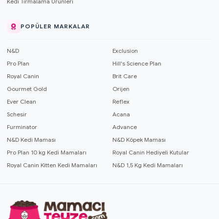
Kedi Tırmalama Ürünleri
POPÜLER MARKALAR
N&D
Exclusion
Pro Plan
Hill's Science Plan
Royal Canin
Brit Care
Gourmet Gold
Orijen
Ever Clean
Reflex
Schesir
Acana
Furminator
Advance
N&D Kedi Maması
N&D Köpek Maması
Pro Plan 10 kg Kedi Mamaları
Royal Canin Hediyeli Kutular
Royal Canin Kitten Kedi Mamaları
N&D 1,5 Kg Kedi Mamaları