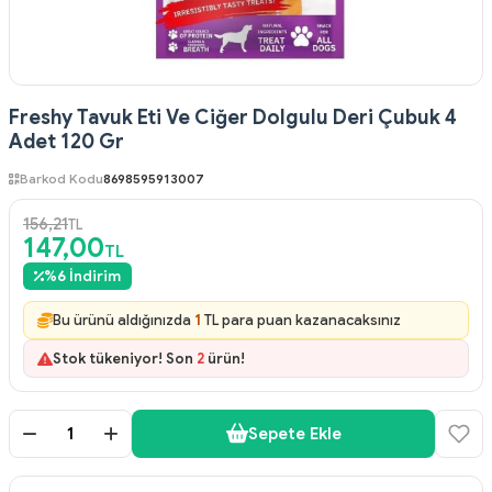
Freshy Tavuk Eti Ve Ciğer Dolgulu Deri Çubuk 4
Adet 120 Gr
Barkod Kodu
8698595913007
156,21
TL
147,00
TL
%
6
İndirim
Bu ürünü aldığınızda
1
TL para puan kazanacaksınız
Stok tükeniyor! Son
2
ürün!
Sepete Ekle