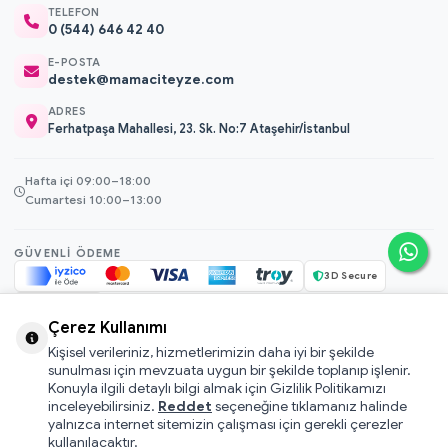
TELEFON
0 (544) 646 42 40
E-POSTA
destek@mamaciteyze.com
ADRES
Ferhatpaşa Mahallesi, 23. Sk. No:7 Ataşehir/İstanbul
Hafta içi 09:00–18:00
Cumartesi 10:00–13:00
GÜVENLI ÖDEME
3D Secure
256-bit SSL
Çerez Kullanımı
Kişisel verileriniz, hizmetlerimizin daha iyi bir şekilde
© 2026 Mamacı Teyze · Nurşen ve ekibi ile birlikte
ile hazırlandı.
sunulması için mevzuata uygun bir şekilde toplanıp işlenir.
Mesafeli Satış Sözleşmesi
Konuyla ilgili detaylı bilgi almak için Gizlilik Politikamızı
inceleyebilirsiniz.
Reddet
seçeneğine tıklamanız halinde
Pati Puan Kazanma Koşulları
yalnızca internet sitemizin çalışması için gerekli çerezler
Gizlilik ve Çerez Politikası
kullanılacaktır.