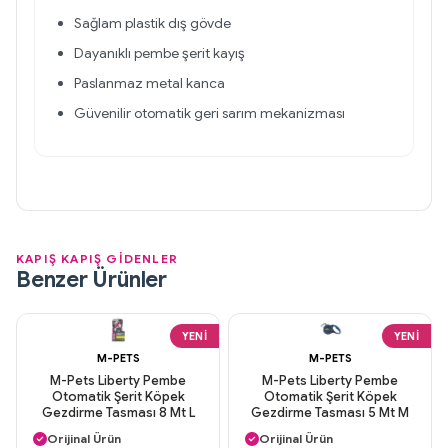
Sağlam plastik dış gövde
Dayanıklı pembe şerit kayış
Paslanmaz metal kanca
Güvenilir otomatik geri sarım mekanizması
KAPIŞ KAPIŞ GİDENLER
Benzer Ürünler
YENI
YENI
M-PETS
M-PETS
M-Pets Liberty Pembe
M-Pets Liberty Pembe
Otomatik Şerit Köpek
Otomatik Şerit Köpek
Gezdirme Tasması 8 Mt L
Gezdirme Tasması 5 Mt M
Aynı Gün Kargo
Aynı Gün Kargo
Orijinal Ürün
Orijinal Ürün