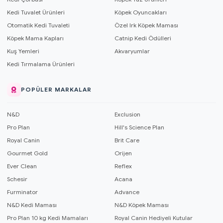
Kedi Tuvalet Ürünleri
Köpek Oyuncakları
Otomatik Kedi Tuvaleti
Özel Irk Köpek Maması
Köpek Mama Kapları
Catnip Kedi Ödülleri
Kuş Yemleri
Akvaryumlar
Kedi Tırmalama Ürünleri
POPÜLER MARKALAR
N&D
Exclusion
Pro Plan
Hill's Science Plan
Royal Canin
Brit Care
Gourmet Gold
Orijen
Ever Clean
Reflex
Schesir
Acana
Furminator
Advance
N&D Kedi Maması
N&D Köpek Maması
Pro Plan 10 kg Kedi Mamaları
Royal Canin Hediyeli Kutular