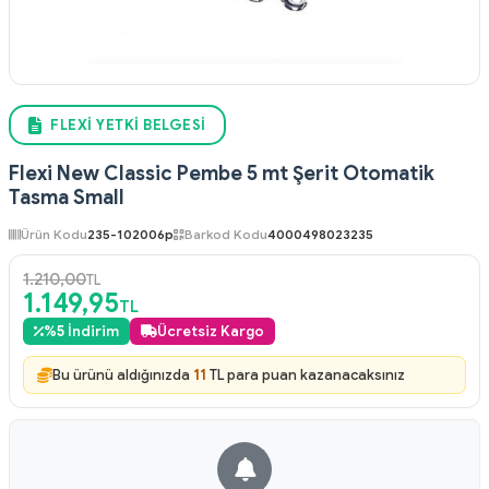
FLEXI YETKI BELGESI
Flexi New Classic Pembe 5 mt Şerit Otomatik
Tasma Small
Ürün Kodu
235-102006p
Barkod Kodu
4000498023235
1.210,00
TL
1.149,95
TL
%
5
İndirim
Ücretsiz Kargo
Bu ürünü aldığınızda
11
TL para puan kazanacaksınız