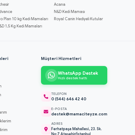
chesir
Acana
dvance
N&D Kedi Maması
ro Plan 10 kg Kedi Mamaları
Royal Canin Hediyeli Kutular
&D 1,5 Kg Kedi Mamaları
leri
Müşteri Hizmetleri
WhatsApp Destek
Hızlı destek hattı
m
TELEFON
m
0 (544) 646 42 40
m
E-POSTA
arım
destek@mamaciteyze.com
klerim
ADRES
Ferhatpaşa Mahallesi, 23. Sk.
dirim
No:7 Ataşehir/İstanbul