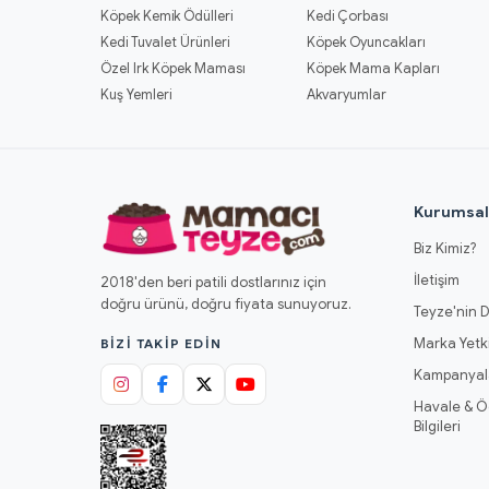
Köpek Kemik Ödülleri
Kedi Çorbası
Kedi Tuvalet Ürünleri
Köpek Oyuncakları
Özel Irk Köpek Maması
Köpek Mama Kapları
Kuş Yemleri
Akvaryumlar
Kurumsa
Biz Kimiz?
İletişim
2018'den beri patili dostlarınız için
doğru ürünü, doğru fiyata sunuyoruz.
Teyze'nin D
Marka Yetki
BIZI TAKIP EDIN
Kampanyal
Havale & 
Bilgileri