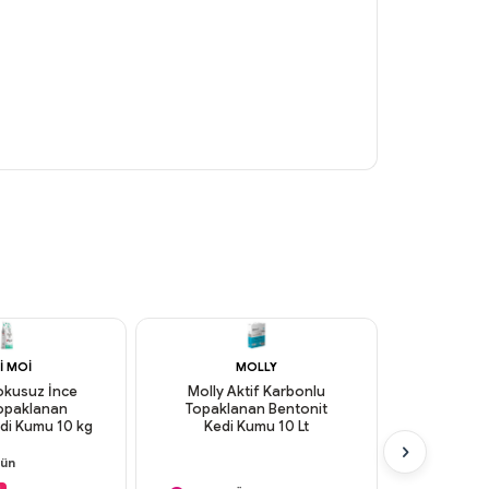
I MOI
MOLLY
P
okusuz İnce
Molly Aktif Karbonlu
Proline 
Topaklanan
Topaklanan Bentonit
İnce Tan
di Kumu 10 kg
Kedi Kumu 10 Lt
Bentonit 
 Kargo
rün
Aynı Gün Kargo
Aynı G
 Ödeme