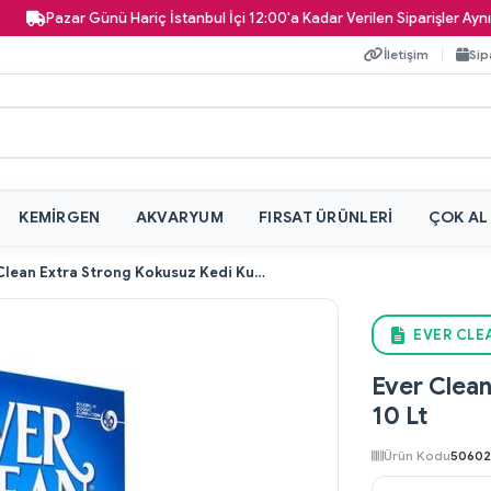
Pazar Günü Hariç İstanbul İçi 12:00'a Kadar Verilen Siparişler Aynı Gün 
İletişim
Sip
KEMIRGEN
AKVARYUM
FIRSAT ÜRÜNLERI
ÇOK AL
Ever Clean Extra Strong Kokusuz Kedi Kumu 10 Lt
EVER CLE
Ever Clea
10 Lt
Ürün Kodu
50602