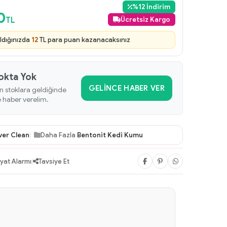
%
12
İndirim
0
TL
Ücretsiz Kargo
ldığınızda
12
TL para puan kazanacaksınız
okta Yok
GELINCE HABER VER
n stoklara geldiğinde
e haber verelim.
ver Clean
Daha Fazla
Bentonit Kedi Kumu
iyat Alarmı
|
Tavsiye Et