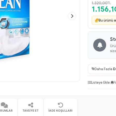
1.320,00
TL
1.156,1
Bu ürünü a
St
Ürü
siz
Daha Fazla
E
Listeye Ekle
|
F
ORUMLAR
TAVSIYE ET
İADE KOŞULLARI