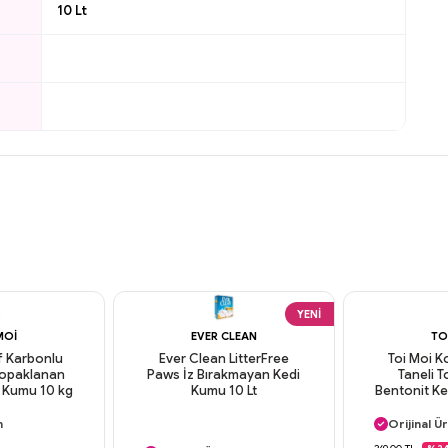
10 Lt
YENI
MOI
EVER CLEAN
TO
if Karbonlu
Ever Clean LitterFree
Toi Moi K
 Topaklanan
Paws İz Bırakmayan Kedi
Taneli 
i Kumu 10 kg
Kumu 10 Lt
Bentonit Ke
argo
Aynı Gün
n
Orijinal Ü
Aynı Gün Kargo
deme
Güvenli