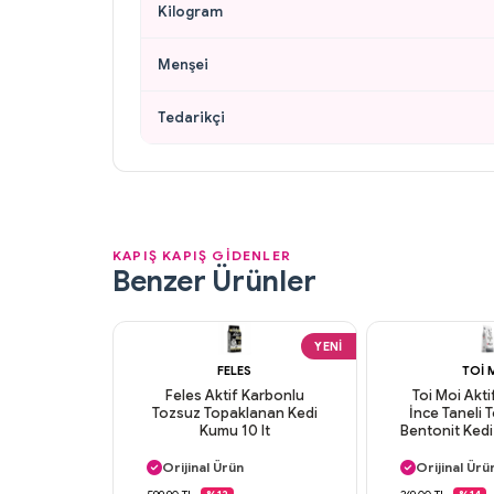
Kilogram
Menşei
Tedarikçi
KAPIŞ KAPIŞ GİDENLER
Benzer Ürünler
YENI
FELES
TOI 
Feles Aktif Karbonlu
Toi Moi Akt
Tozsuz Topaklanan Kedi
İnce Taneli
Kumu 10 lt
Bentonit Ked
Aynı Gün Kargo
Aynı Gün K
Orijinal Ürün
Orijinal Ürü
Güvenli Ödeme
Güvenli Ö