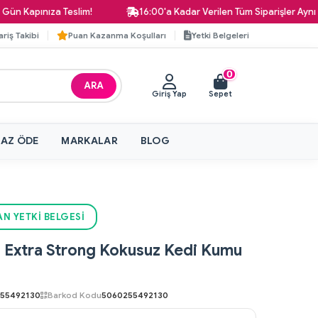
Kapınıza Teslim!
16:00'a Kadar Verilen Tüm Siparişler Aynı Gün
ariş Takibi
Puan Kazanma Koşulları
Yetki Belgeleri
0
ARA
Giriş Yap
Sepet
 AZ ÖDE
MARKALAR
BLOG
AN YETKI BELGESI
n Extra Strong Kokusuz Kedi Kumu
55492130
Barkod Kodu
5060255492130