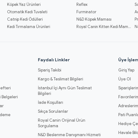
Köpek Yaz Ürünleri
Reflex
S
Otomatik Kedi Tuvaleti
Furminator
A
Catnip Kedi Ödülleri
N&D Köpek Maması
P
Kedi Tırmalama Ürünleri
Royal Canin Kitten Kedi Mamaları
N
l
Faydalı Linkler
Üye İşlem
Sipariş Takibi
Giriş Yap
Kargo & Teslimat Bilgileri
Üye Ol
efteri
İstanbul İçi Aynı Gün Teslimat
Siparişleri
Bilgileri
 Belgeleri
Favorileri
İade Koşulları
ar
Adresleri
Sıkça Sorulanlar
Ödeme
Pati Puanl
Royal Canin Orijinal Ürün
Hediye Çe
Sorgulama
Havale Bil
N&D Beslenme Danışmanı Hizmeti