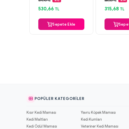
599,90 TL
369,00 TL
%12
%14
Aynı Gün Kargo
Aynı Gün K
530,66
315,68
TL
TL
Sepete Ekle
Sepet
POPÜLER KATEGORILER
Kısır Kedi Maması
Yavru Köpek Maması
Kedi Maltları
Kedi Kumları
Kedi Ödül Maması
Veteriner Kedi Maması