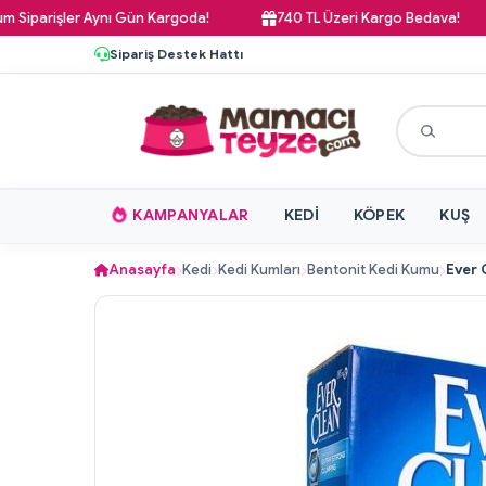
parişler Aynı Gün Kargoda!
740 TL Üzeri Kargo Bedava!
Sipariş Destek Hattı
KAMPANYALAR
KEDI
KÖPEK
KUŞ
Anasayfa
Kedi
Kedi Kumları
Bentonit Kedi Kumu