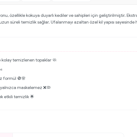
, özellikle kokuya duyarlı kediler ve sahipleri için geliştirilmiştir. E
uzun süreli temizlik sağlar. Ufalanmayı azaltan özel kil yapısı sayesin
ve kolay temizlenen topaklar 🧼
️
uz formül 🚫🌸
r, yalnızca maskelemez ❌🦠
 etkili temizlik 🌟