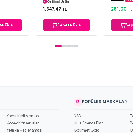
369,00 TL
%2
Orijinal Ürün
argo
Aynı Gün
Güvenli Ödeme
1.347,47
281,00
TL
TL
Aynı Gün Kargo
e Ekle
Sepete Ekle
Sep
POPÜLER MARKALAR
Yavru Kedi Maması
N&D
E
Köpek Konserveleri
Hill's Science Plan
R
Yetişkin Kedi Maması
Gourmet Gold
O