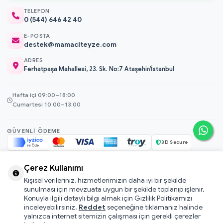
TELEFON
0 (544) 646 42 40
E-POSTA
destek@mamaciteyze.com
ADRES
Ferhatpaşa Mahallesi, 23. Sk. No:7 Ataşehir/İstanbul
Hafta içi 09:00–18:00
Cumartesi 10:00–13:00
GÜVENLI ÖDEME
3D Secure
256-bit SSL
Çerez Kullanımı
Kişisel verileriniz, hizmetlerimizin daha iyi bir şekilde
© 2026 Mamacı Teyze · Nurşen ve ekibi ile birlikte
ile hazırlandı.
sunulması için mevzuata uygun bir şekilde toplanıp işlenir.
Mesafeli Satış Sözleşmesi
Konuyla ilgili detaylı bilgi almak için Gizlilik Politikamızı
inceleyebilirsiniz.
Reddet
seçeneğine tıklamanız halinde
Pati Puan Kazanma Koşulları
yalnızca internet sitemizin çalışması için gerekli çerezler
Gizlilik ve Çerez Politikası