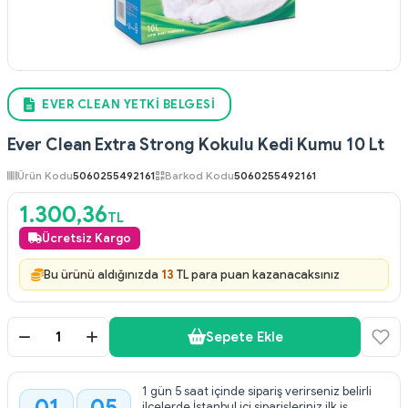
EVER CLEAN YETKI BELGESI
Ever Clean Extra Strong Kokulu Kedi Kumu 10 Lt
Ürün Kodu
5060255492161
Barkod Kodu
5060255492161
1.300,36
TL
Ücretsiz Kargo
Bu ürünü aldığınızda
13
TL para puan kazanacaksınız
Sepete Ekle
1 gün 5 saat içinde sipariş verirseniz belirli
ilçelerde İstanbul içi siparişleriniz ilk iş