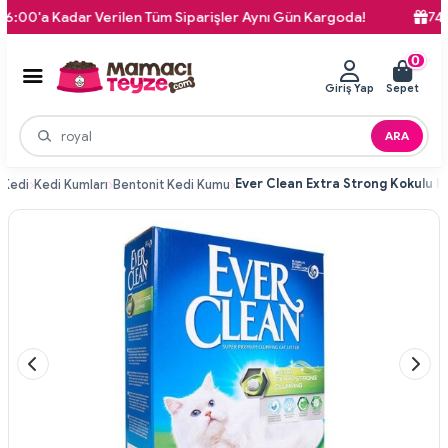
'a Kadar Verilen Tüm Siparişler Aynı Gün Kargoda!
740 TL Ü
0
Giriş Yap
Sepet
ARA
Kedi
Kedi Kumları
Bentonit Kedi Kumu