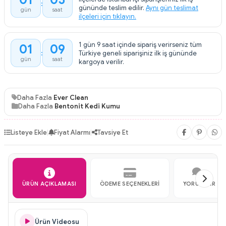
01
05
:
gününde teslim edilir.
Aynı gün teslimat
gün
saat
ilçeleri için tıklayın.
1 gün 9 saat içinde sipariş verirseniz tüm
01
09
:
Türkiye geneli siparişiniz ilk iş gününde
gün
saat
kargoya verilir.
Daha Fazla
Ever Clean
Daha Fazla
Bentonit Kedi Kumu
Listeye Ekle
|
Fiyat Alarmı
|
Tavsiye Et
ÜRÜN AÇIKLAMASI
ÖDEME SEÇENEKLERI
YORUMLAR
Ürün Videosu