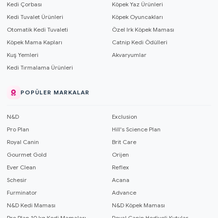
Kedi Çorbası
Köpek Yaz Ürünleri
Kedi Tuvalet Ürünleri
Köpek Oyuncakları
Otomatik Kedi Tuvaleti
Özel Irk Köpek Maması
Köpek Mama Kapları
Catnip Kedi Ödülleri
Kuş Yemleri
Akvaryumlar
Kedi Tırmalama Ürünleri
POPÜLER MARKALAR
N&D
Exclusion
Pro Plan
Hill's Science Plan
Royal Canin
Brit Care
Gourmet Gold
Orijen
Ever Clean
Reflex
Schesir
Acana
Furminator
Advance
N&D Kedi Maması
N&D Köpek Maması
Pro Plan 10 kg Kedi Mamaları
Royal Canin Hediyeli Kutular