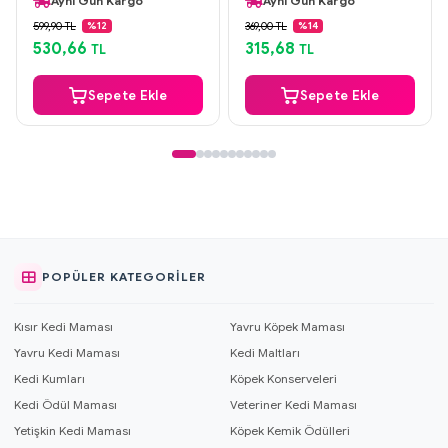
Aynı Gün Kargo
Aynı Gün Kargo
Orijinal Ürün
Orijinal Ürün
599,90 TL
369,00 TL
%12
%14
Güvenli Ödeme
Güvenli Ödeme
530,66
315,68
TL
TL
Aynı Gün Kargo
Aynı Gün Kargo
Sepete Ekle
Sepete Ekle
POPÜLER KATEGORILER
Kısır Kedi Maması
Yavru Köpek Maması
Yavru Kedi Maması
Kedi Maltları
Kedi Kumları
Köpek Konserveleri
Kedi Ödül Maması
Veteriner Kedi Maması
Yetişkin Kedi Maması
Köpek Kemik Ödülleri