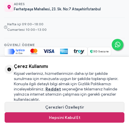
ADRES
Ferhatpaşa Mahallesi, 23. Sk. No:7 Ataşehir/İstanbul
Hafta içi 09:00–18:00
Cumartesi 10:00–13:00
GÜVENLI ÖDEME
3D Secure
256-bit SSL
Çerez Kullanımı
Kişisel verileriniz, hizmetlerimizin daha iyi bir şekilde
© 2026 Mamacı Teyze · Nurşen ve ekibi ile birlikte
ile hazırlandı.
sunulması için mevzuata uygun bir şekilde toplanıp işlenir.
Mesafeli Satış Sözleşmesi
Konuyla ilgili detaylı bilgi almak için Gizlilik Politikamızı
inceleyebilirsiniz.
Reddet
seçeneğine tıklamanız halinde
Pati Puan Kazanma Koşulları
yalnızca internet sitemizin çalışması için gerekli çerezler
Gizlilik ve Çerez Politikası
kullanılacaktır.
KVKK Aydınlatma Metni
Çerezleri Özelleştir
Kullanıcı Sözleşmesi
Hepsini Kabul Et
T
-Soft
E-Ticaret
Sistemleriyle Hazırlanmıştır.