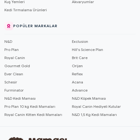
Kuş Yemleri
Akvaryumlar
Kedi Tırmalama Ürünleri
POPÜLER MARKALAR
N&D
Exclusion
Pro Plan
Hill's Science Plan
Royal Canin
Brit Care
Gourmet Gold
Orijen
Ever Clean
Reflex
Schesir
Acana
Furminator
Advance
N&D Kedi Maması
N&D Köpek Maması
Pro Plan 10 kg Kedi Mamaları
Royal Canin Hediyeli Kutular
Royal Canin Kitten Kedi Mamaları
N&D 1,5 Kg Kedi Mamaları