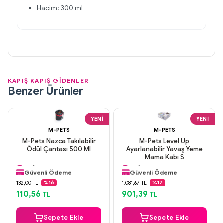
Hacim: 300 ml
KAPIŞ KAPIŞ GİDENLER
Benzer Ürünler
YENI
YENI
M-PETS
M-PETS
M-Pets Nazca Takılabilir
M-Pets Level Up
Ödül Çantası 500 Ml
Ayarlanabilir Yavaş Yeme
Aynı Gün Kargo
Aynı Gün Kargo
Mama Kabı S
Orijinal Ürün
Orijinal Ürün
Güvenli Ödeme
Güvenli Ödeme
Aynı Gün Kargo
Aynı Gün Kargo
132,00 TL
1.081,67 TL
%16
%17
110,56
901,39
TL
TL
Sepete Ekle
Sepete Ekle