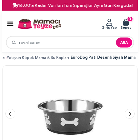
16:00'a Kadar Verilen Tüm Siparişler Aynı Gün Kargoda!
0
Giriş Yap
Sepet
ARA
arı
Yetişkin Köpek Mama & Su Kapları