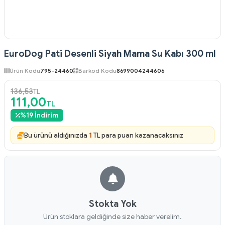
EuroDog Pati Desenli Siyah Mama Su Kabı 300 ml
Ürün Kodu
795-24460
Barkod Kodu
8699004244606
136,53
TL
111,00
TL
%
19
İndirim
Bu ürünü aldığınızda
1
TL para puan kazanacaksınız
Stokta Yok
Ürün stoklara geldiğinde size haber verelim.