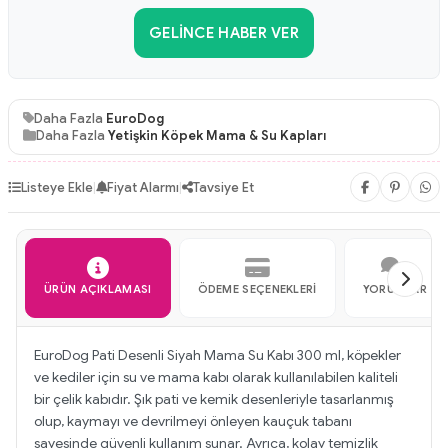
GELINCE HABER VER
Daha Fazla
EuroDog
Daha Fazla
Yetişkin Köpek Mama & Su Kapları
Listeye Ekle
|
Fiyat Alarmı
|
Tavsiye Et
ÜRÜN AÇIKLAMASI
ÖDEME SEÇENEKLERI
YORUMLAR
EuroDog Pati Desenli Siyah Mama Su Kabı 300 ml, köpekler
ve kediler için su ve mama kabı olarak kullanılabilen kaliteli
bir çelik kabıdır. Şık pati ve kemik desenleriyle tasarlanmış
olup, kaymayı ve devrilmeyi önleyen kauçuk tabanı
sayesinde güvenli kullanım sunar. Ayrıca, kolay temizlik