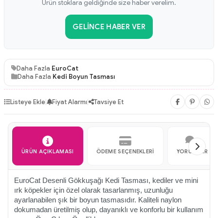
Ürün stoklara geldiğinde size haber verelim.
GELINCE HABER VER
Daha Fazla
EuroCat
Daha Fazla
Kedi Boyun Tasması
Listeye Ekle
|
Fiyat Alarmı
|
Tavsiye Et
ÜRÜN AÇIKLAMASI
ÖDEME SEÇENEKLERI
YORUMLAR
EuroCat Desenli Gökkuşağı Kedi Tasması, kediler ve mini
ırk köpekler için özel olarak tasarlanmış, uzunluğu
ayarlanabilen şık bir boyun tasmasıdır. Kaliteli naylon
dokumadan üretilmiş olup, dayanıklı ve konforlu bir kullanım