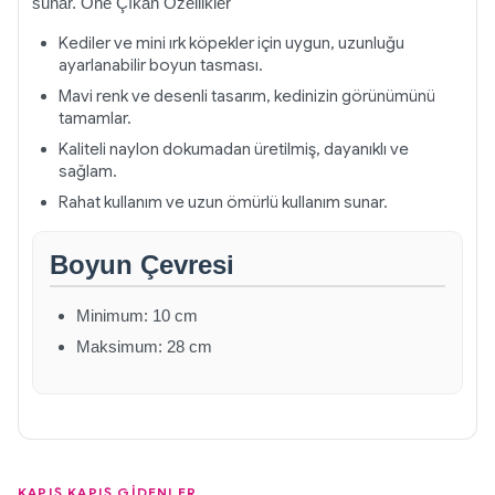
sunar. Öne Çıkan Özellikler
Kediler ve mini ırk köpekler için uygun, uzunluğu
ayarlanabilir boyun tasması.
Mavi renk ve desenli tasarım, kedinizin görünümünü
tamamlar.
Kaliteli naylon dokumadan üretilmiş, dayanıklı ve
sağlam.
Rahat kullanım ve uzun ömürlü kullanım sunar.
Boyun Çevresi
Minimum: 10 cm
Maksimum: 28 cm
KAPIŞ KAPIŞ GİDENLER