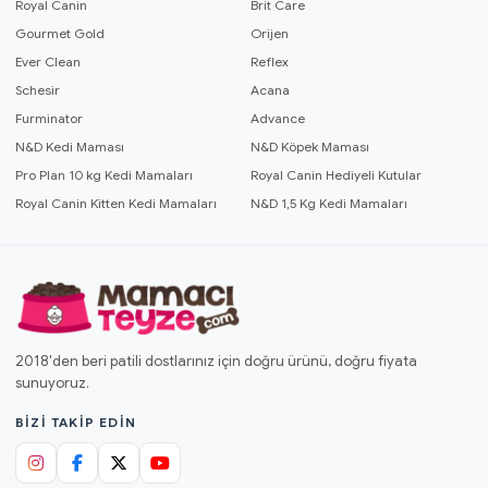
Royal Canin
Brit Care
Gourmet Gold
Orijen
Ever Clean
Reflex
Schesir
Acana
Furminator
Advance
N&D Kedi Maması
N&D Köpek Maması
Pro Plan 10 kg Kedi Mamaları
Royal Canin Hediyeli Kutular
Royal Canin Kitten Kedi Mamaları
N&D 1,5 Kg Kedi Mamaları
2018'den beri patili dostlarınız için doğru ürünü, doğru fiyata
sunuyoruz.
BIZI TAKIP EDIN