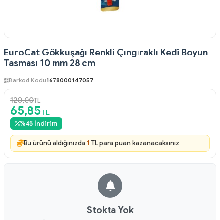
EuroCat Gökkuşağı Renkli Çıngıraklı Kedi Boyun
Tasması 10 mm 28 cm
Barkod Kodu
1678000147057
120,00
TL
65,85
TL
%
45
İndirim
Bu ürünü aldığınızda
1
TL para puan kazanacaksınız
Stokta Yok