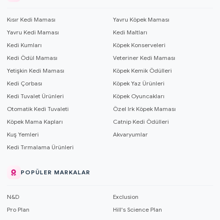
Kısır Kedi Maması
Yavru Köpek Maması
Yavru Kedi Maması
Kedi Maltları
Kedi Kumları
Köpek Konserveleri
Kedi Ödül Maması
Veteriner Kedi Maması
Yetişkin Kedi Maması
Köpek Kemik Ödülleri
Kedi Çorbası
Köpek Yaz Ürünleri
Kedi Tuvalet Ürünleri
Köpek Oyuncakları
Otomatik Kedi Tuvaleti
Özel Irk Köpek Maması
Köpek Mama Kapları
Catnip Kedi Ödülleri
Kuş Yemleri
Akvaryumlar
Kedi Tırmalama Ürünleri
POPÜLER MARKALAR
N&D
Exclusion
Pro Plan
Hill's Science Plan