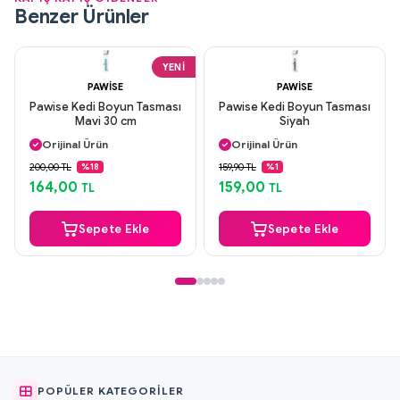
Benzer Ürünler
YENI
PAWISE
PAWISE
Pawise Kedi Boyun Tasması
Pawise Kedi Boyun Tasması
Mavi 30 cm
Siyah
Aynı Gün Kargo
Aynı Gün Kargo
Orijinal Ürün
Orijinal Ürün
Güvenli Ödeme
Güvenli Ödeme
200,00 TL
159,90 TL
%18
%1
Aynı Gün Kargo
Aynı Gün Kargo
164,00
159,00
TL
TL
Sepete Ekle
Sepete Ekle
POPÜLER KATEGORILER