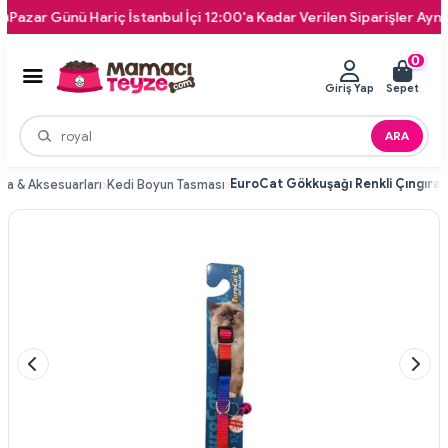
ar Günü Hariç İstanbul İçi 12:00'a Kadar Verilen Siparişler Aynı Gün 
0
Giriş Yap
Sepet
ARA
ma & Aksesuarları
Kedi Boyun Tasması