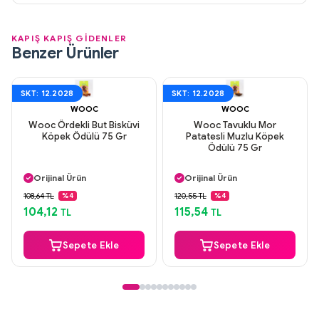
KAPIŞ KAPIŞ GİDENLER
Benzer Ürünler
SKT: 12.2028
SKT: 12.2028
WOOC
WOOC
Wooc Ördekli But Bisküvi
Wooc Tavuklu Mor
Köpek Ödülü 75 Gr
Patatesli Muzlu Köpek
Ödülü 75 Gr
Aynı Gün Kargo
Aynı Gün Kargo
Orijinal Ürün
Orijinal Ürün
Güvenli Ödeme
Güvenli Ödeme
108,64 TL
120,55 TL
%4
%4
Aynı Gün Kargo
Aynı Gün Kargo
104,12
115,54
TL
TL
Sepete Ekle
Sepete Ekle