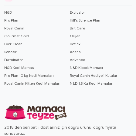
N&D
Exclusion
Pro Plan
Hill's Science Plan
Royal Canin
Brit Care
Gourmet Gold
Orijen
Ever Clean
Reflex
Schesir
Acana
Furminator
Advance
N&D Kedi Maması
N&D Köpek Maması
Pro Plan 10 kg Kedi Mamaları
Royal Canin Hediyeli Kutular
Royal Canin Kitten Kedi Mamaları
N&D 1,5 Kg Kedi Mamaları
2018'den beri patili dostlarınız için doğru ürünü, doğru fiyata
sunuyoruz.