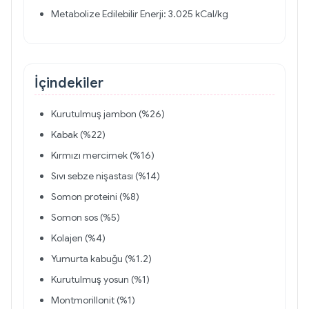
Metabolize Edilebilir Enerji: 3.025 kCal/kg
İçindekiler
Kurutulmuş jambon (%26)
Kabak (%22)
Kırmızı mercimek (%16)
Sıvı sebze nişastası (%14)
Somon proteini (%8)
Somon sos (%5)
Kolajen (%4)
Yumurta kabuğu (%1.2)
Kurutulmuş yosun (%1)
Montmorillonit (%1)