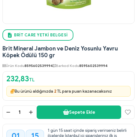
BRIT CARE YETKI BELGESI
Brit Mineral Jambon ve Deniz Yosunlu Yavru
Köpek Ödülü 150 gr
Ürün Kodu
8595602539994
Barkod Kodu
8595602539994
232,83
TL
Bu ürünü aldığınızda
2
TL para puan kazanacaksınız
Sepete Ekle
1 gün 15 saat içinde sipariş verirseniz belirli
01
15
ilçelerde İstanbul içi siparişleriniz ilk iş