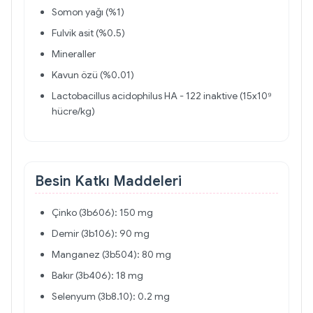
Somon yağı (%1)
Fulvik asit (%0.5)
Mineraller
Kavun özü (%0.01)
Lactobacillus acidophilus HA - 122 inaktive (15x10⁹
hücre/kg)
Besin Katkı Maddeleri
Çinko (3b606): 150 mg
Demir (3b106): 90 mg
Manganez (3b504): 80 mg
Bakır (3b406): 18 mg
Selenyum (3b8.10): 0.2 mg