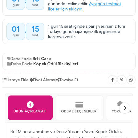
gününde teslim edilir.
Aynı gün teslimat
gün
saat
ilçeleri için tıklayın.
1 gün 15 saat içinde sipariş verirseniz tüm
01
15
Türkiye geneli siparişiniz ilk iş gününde
gün
saat
kargoya verilir.
Daha Fazla
Brit Care
Daha Fazla
Köpek Ödül Bisküvileri
Listeye Ekle
|
Fiyat Alarmı
|
Tavsiye Et
ÜRÜN AÇIKLAMASI
ÖDEME SEÇENEKLERI
YORUMLAR
Brit Mineral Jambon ve Deniz Yosunlu Yavru Köpek Ödülü,