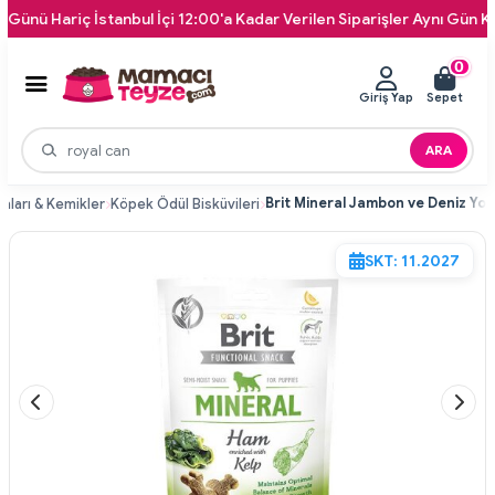
ariç İstanbul İçi 12:00'a Kadar Verilen Siparişler Aynı Gün Kapınıza 
0
Giriş Yap
Sepet
ARA
ları & Kemikler
Köpek Ödül Bisküvileri
SKT: 11.2027