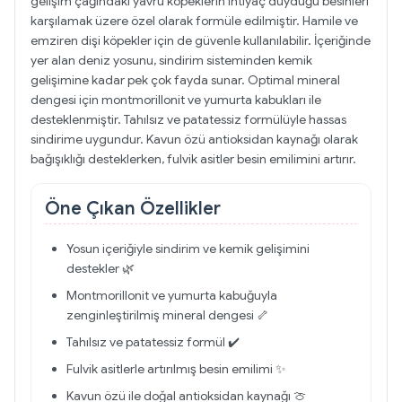
gelişim çağındaki yavru köpeklerin ihtiyaç duyduğu besinleri
karşılamak üzere özel olarak formüle edilmiştir. Hamile ve
emziren dişi köpekler için de güvenle kullanılabilir. İçeriğinde
yer alan deniz yosunu, sindirim sisteminden kemik
gelişimine kadar pek çok fayda sunar. Optimal mineral
dengesi için montmorillonit ve yumurta kabukları ile
desteklenmiştir. Tahılsız ve patatessiz formülüyle hassas
sindirime uygundur. Kavun özü antioksidan kaynağı olarak
bağışıklığı desteklerken, fulvik asitler besin emilimini artırır.
Öne Çıkan Özellikler
Yosun içeriğiyle sindirim ve kemik gelişimini
destekler 🌿
Montmorillonit ve yumurta kabuğuyla
zenginleştirilmiş mineral dengesi 🦴
Tahılsız ve patatessiz formül ✔️
Fulvik asitlerle artırılmış besin emilimi ✨
Kavun özü ile doğal antioksidan kaynağı 🍈