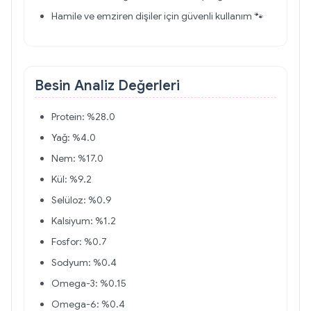
Hamile ve emziren dişiler için güvenli kullanım 🐾
Besin Analiz Değerleri
Protein: %28.0
Yağ: %4.0
Nem: %17.0
Kül: %9.2
Selüloz: %0.9
Kalsiyum: %1.2
Fosfor: %0.7
Sodyum: %0.4
Omega-3: %0.15
Omega-6: %0.4