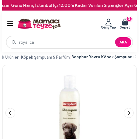
Günü Hariç İstanbul İçi 12:00'a Kadar Verilen Siparişler Aynı Gün Kap
0
Giriş Yap
Sepet
ARA
ık Ürünleri
Köpek Şampuanı & Parfüm