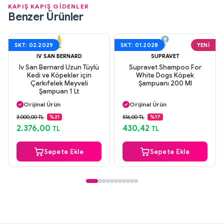
KAPIŞ KAPIŞ GİDENLER
Benzer Ürünler
SKT: 02.2029
SKT: 01.2028
YENI
IV SAN BERNARD
SUPRAVET
Iv San Bernard Uzun Tüylü
Supravet Shampoo For
Kedi ve Köpekler için
White Dogs Köpek
Çarkıfelek Meyveli
Şampuanı 200 Ml
Şampuan 1 Lt
Aynı Gün Kargo
Aynı Gün Kargo
Orijinal Ürün
Orijinal Ürün
Güvenli Ödeme
Güvenli Ödeme
3.000,00 TL
516,00 TL
%21
%17
Aynı Gün Kargo
Aynı Gün Kargo
2.376,00
430,42
TL
TL
Sepete Ekle
Sepete Ekle