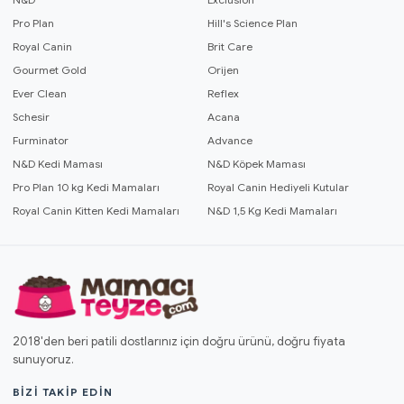
Pro Plan
Hill's Science Plan
Royal Canin
Brit Care
Gourmet Gold
Orijen
Ever Clean
Reflex
Schesir
Acana
Furminator
Advance
N&D Kedi Maması
N&D Köpek Maması
Pro Plan 10 kg Kedi Mamaları
Royal Canin Hediyeli Kutular
Royal Canin Kitten Kedi Mamaları
N&D 1,5 Kg Kedi Mamaları
2018'den beri patili dostlarınız için doğru ürünü, doğru fiyata
sunuyoruz.
BIZI TAKIP EDIN