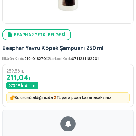
BEAPHAR YETKI BELGESI
Beaphar Yavru Köpek Şampuanı 250 ml
Ürün Kodu
210-018270
Barkod Kodu
8711231182701
259,58
TL
211,04
TL
%
19
İndirim
Bu ürünü aldığınızda
2
TL para puan kazanacaksınız