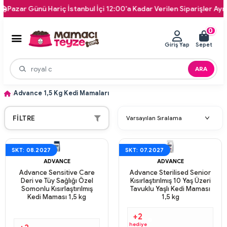
zar Günü Hariç İstanbul İçi 12:00'a Kadar Verilen Siparişler Aynı Gü
0
Giriş Yap
Sepet
ARA
Advance 1,5 Kg Kedi Mamaları
FILTRE
SKT: 08.2027
SKT: 07.2027
ADVANCE
ADVANCE
Advance Sensitive Care
Advance Sterilised Senior
Deri ve Tüy Sağlığı Özel
Kısırlaştırılmış 10 Yaş Üzeri
Somonlu Kısırlaştırılmış
Tavuklu Yaşlı Kedi Maması
Kedi Maması 1,5 kg
1,5 kg
+2
hediye