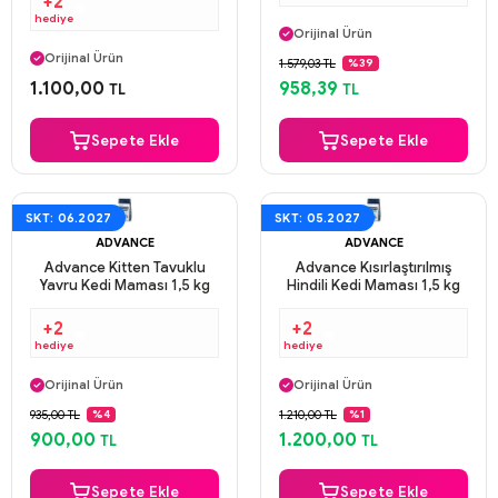
+2
Aynı Gün Kargo
hediye
Orijinal Ürün
Aynı Gün Kargo
Güvenli Ödeme
Orijinal Ürün
1.579,03 TL
%39
Aynı Gün Kargo
Güvenli Ödeme
1.100,00
958,39
TL
TL
Aynı Gün Kargo
Sepete Ekle
Sepete Ekle
SKT: 06.2027
SKT: 05.2027
ADVANCE
ADVANCE
Advance Kitten Tavuklu
Advance Kısırlaştırılmış
Yavru Kedi Maması 1,5 kg
Hindili Kedi Maması 1,5 kg
+2
+2
hediye
hediye
Aynı Gün Kargo
Aynı Gün Kargo
Orijinal Ürün
Orijinal Ürün
Güvenli Ödeme
Güvenli Ödeme
935,00 TL
1.210,00 TL
%4
%1
Aynı Gün Kargo
Aynı Gün Kargo
900,00
1.200,00
TL
TL
Sepete Ekle
Sepete Ekle