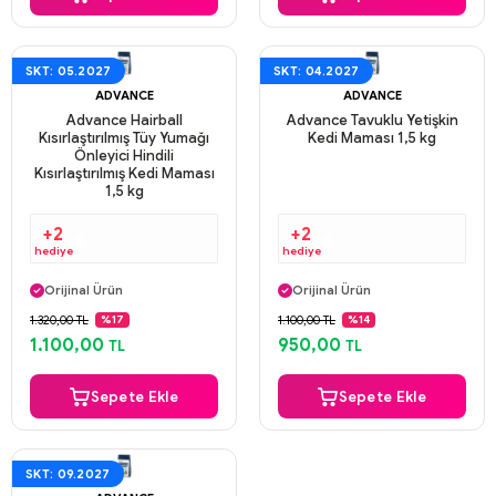
SKT: 05.2027
SKT: 04.2027
ADVANCE
ADVANCE
Advance Hairball
Advance Tavuklu Yetişkin
Kısırlaştırılmış Tüy Yumağı
Kedi Maması 1,5 kg
Önleyici Hindili
Kısırlaştırılmış Kedi Maması
1,5 kg
+2
+2
hediye
hediye
Aynı Gün Kargo
Aynı Gün Kargo
Orijinal Ürün
Orijinal Ürün
Güvenli Ödeme
Güvenli Ödeme
1.320,00 TL
1.100,00 TL
%17
%14
Aynı Gün Kargo
Aynı Gün Kargo
1.100,00
950,00
TL
TL
Sepete Ekle
Sepete Ekle
SKT: 09.2027