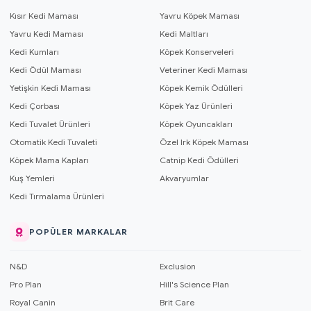
Kısır Kedi Maması
Yavru Köpek Maması
Yavru Kedi Maması
Kedi Maltları
Kedi Kumları
Köpek Konserveleri
Kedi Ödül Maması
Veteriner Kedi Maması
Yetişkin Kedi Maması
Köpek Kemik Ödülleri
Kedi Çorbası
Köpek Yaz Ürünleri
Kedi Tuvalet Ürünleri
Köpek Oyuncakları
Otomatik Kedi Tuvaleti
Özel Irk Köpek Maması
Köpek Mama Kapları
Catnip Kedi Ödülleri
Kuş Yemleri
Akvaryumlar
Kedi Tırmalama Ürünleri
POPÜLER MARKALAR
N&D
Exclusion
Pro Plan
Hill's Science Plan
Royal Canin
Brit Care