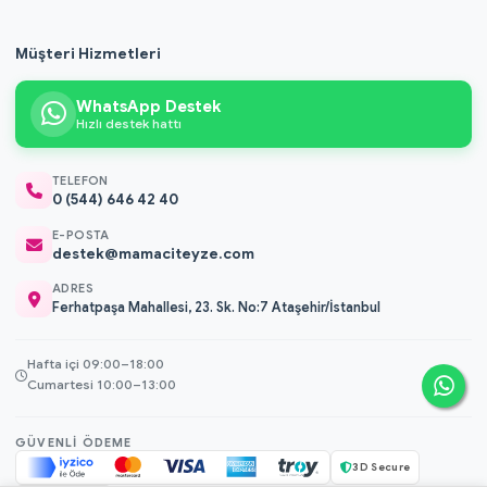
Müşteri Hizmetleri
WhatsApp Destek
Hızlı destek hattı
TELEFON
0 (544) 646 42 40
E-POSTA
destek@mamaciteyze.com
ADRES
Ferhatpaşa Mahallesi, 23. Sk. No:7 Ataşehir/İstanbul
Hafta içi 09:00–18:00
Cumartesi 10:00–13:00
GÜVENLI ÖDEME
3D Secure