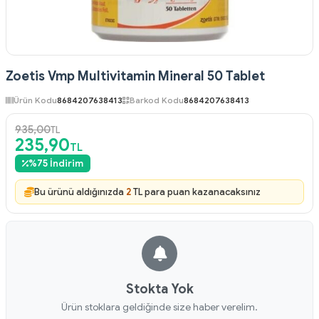
Zoetis Vmp Multivitamin Mineral 50 Tablet
Ürün Kodu
8684207638413
Barkod Kodu
8684207638413
935,00
TL
235,90
TL
%
75
İndirim
Bu ürünü aldığınızda
2
TL para puan kazanacaksınız
Stokta Yok
Ürün stoklara geldiğinde size haber verelim.