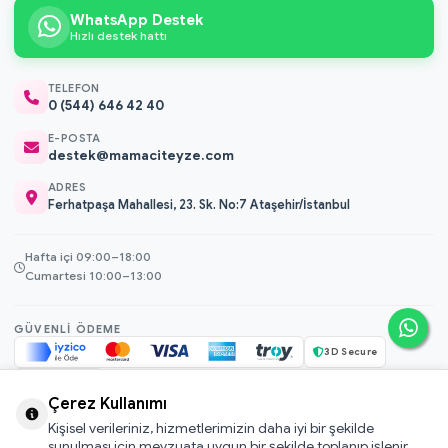
WhatsApp Destek
Hızlı destek hattı
TELEFON
0 (544) 646 42 40
E-POSTA
destek@mamaciteyze.com
ADRES
Ferhatpaşa Mahallesi, 23. Sk. No:7 Ataşehir/İstanbul
Hafta içi 09:00–18:00
Cumartesi 10:00–13:00
GÜVENLI ÖDEME
3D Secure
256-bit SSL
Çerez Kullanımı
Kişisel verileriniz, hizmetlerimizin daha iyi bir şekilde
© 2026 Mamacı Teyze · Nurşen ve ekibi ile birlikte
ile hazırlandı.
sunulması için mevzuata uygun bir şekilde toplanıp işlenir.