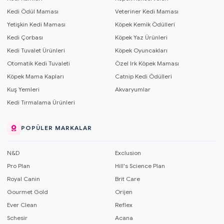
Kedi Ödül Maması
Veteriner Kedi Maması
Yetişkin Kedi Maması
Köpek Kemik Ödülleri
Kedi Çorbası
Köpek Yaz Ürünleri
Kedi Tuvalet Ürünleri
Köpek Oyuncakları
Otomatik Kedi Tuvaleti
Özel Irk Köpek Maması
Köpek Mama Kapları
Catnip Kedi Ödülleri
Kuş Yemleri
Akvaryumlar
Kedi Tırmalama Ürünleri
POPÜLER MARKALAR
N&D
Exclusion
Pro Plan
Hill's Science Plan
Royal Canin
Brit Care
Gourmet Gold
Orijen
Ever Clean
Reflex
Schesir
Acana