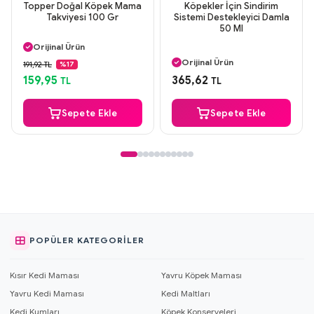
Topper Doğal Köpek Mama
Köpekler İçin Sindirim
Takviyesi 100 Gr
Sistemi Destekleyici Damla
50 Ml
Aynı Gün Kargo
Orijinal Ürün
Aynı Gün Kargo
Güvenli Ödeme
Orijinal Ürün
191,92 TL
%17
Aynı Gün Kargo
Güvenli Ödeme
159,95
365,62
TL
TL
Aynı Gün Kargo
Sepete Ekle
Sepete Ekle
POPÜLER KATEGORILER
Kısır Kedi Maması
Yavru Köpek Maması
Yavru Kedi Maması
Kedi Maltları
Kedi Kumları
Köpek Konserveleri