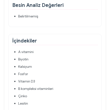
Besin Analiz Değerleri
Belirtilmemiş
İçindekiler
A vitamini
Biyotin
Kalsiyum
Fosfor
Vitamin D3
B kompleksi vitaminleri
Çinko
Lesitin