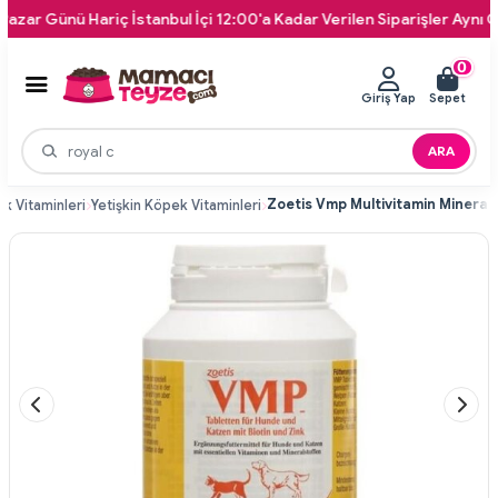
Günü Hariç İstanbul İçi 12:00'a Kadar Verilen Siparişler Aynı Gün Kap
0
Giriş Yap
Sepet
ARA
k Vitaminleri
Yetişkin Köpek Vitaminleri