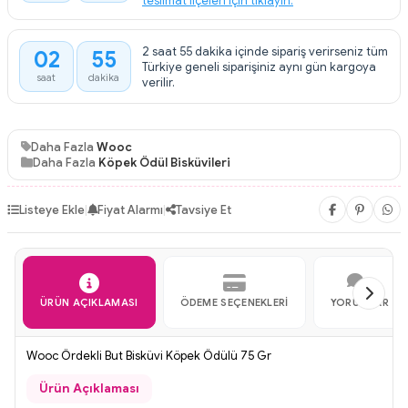
teslimat ilçeleri için tıklayın.
2 saat 55 dakika içinde sipariş verirseniz tüm
02
55
:
Türkiye geneli siparişiniz aynı gün kargoya
saat
dakika
verilir.
Daha Fazla
Wooc
Daha Fazla
Köpek Ödül Bisküvileri
Listeye Ekle
|
Fiyat Alarmı
|
Tavsiye Et
ÜRÜN AÇIKLAMASI
ÖDEME SEÇENEKLERI
YORUMLAR
Wooc Ördekli But Bisküvi Köpek Ödülü 75 Gr
Ürün Açıklaması