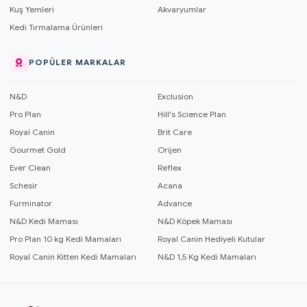
Kuş Yemleri
Akvaryumlar
Kedi Tırmalama Ürünleri
POPÜLER MARKALAR
N&D
Exclusion
Pro Plan
Hill's Science Plan
Royal Canin
Brit Care
Gourmet Gold
Orijen
Ever Clean
Reflex
Schesir
Acana
Furminator
Advance
N&D Kedi Maması
N&D Köpek Maması
Pro Plan 10 kg Kedi Mamaları
Royal Canin Hediyeli Kutular
Royal Canin Kitten Kedi Mamaları
N&D 1,5 Kg Kedi Mamaları