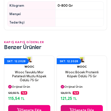
Kilogram
0-800 Gr
Menşei
Tedarikçi
KAPIŞ KAPIŞ GİDENLER
Benzer Ürünler
SKT: 12.2028
SKT: 12.2028
WOOC
WOOC
Wooc Tavuklu Mor
Wooc Böcek Proteinli
Patatesli Muzlu Köpek
Köpek Ödülü 75 Gr
Ödülü 75 Gr
Aynı Gün Kargo
Aynı Gün Kargo
Orijinal Ürün
Orijinal Ürün
Güvenli Ödeme
Güvenli Ödeme
120,55 TL
126,51 TL
%4
%4
Aynı Gün Kargo
Aynı Gün Kargo
115,54
121,25
TL
TL
Sepete Ekle
Sepete Ekle