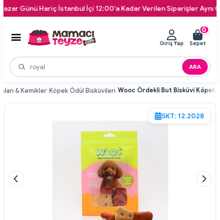
r Günü Hariç İstanbul İçi 12:00'a Kadar Verilen Siparişler Aynı Gün K
0
Giriş Yap
Sepet
ARA
ları & Kemikler
Köpek Ödül Bisküvileri
SKT: 12.2028