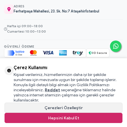
ADRES
Ferhatpaşa Mahallesi, 23. Sk. No:7 Ataşehir/İstanbul
Hafta içi 09:00–18:00
Cumartesi 10:00–13:00
GÜVENLI ÖDEME
3D Secure
256-bit SSL
Çerez Kullanımı
Kişisel verileriniz, hizmetlerimizin daha iyi bir şekilde
© 2026 Mamacı Teyze · Nurşen ve ekibi ile birlikte
ile hazırlandı.
sunulması için mevzuata uygun bir şekilde toplanıp işlenir.
Mesafeli Satış Sözleşmesi
Konuyla ilgili detaylı bilgi almak için Gizlilik Politikamızı
inceleyebilirsiniz.
Reddet
seçeneğine tıklamanız halinde
Pati Puan Kazanma Koşulları
yalnızca internet sitemizin çalışması için gerekli çerezler
Gizlilik ve Çerez Politikası
kullanılacaktır.
KVKK Aydınlatma Metni
Çerezleri Özelleştir
Kullanıcı Sözleşmesi
Hepsini Kabul Et
T
-Soft
E-Ticaret
Sistemleriyle Hazırlanmıştır.