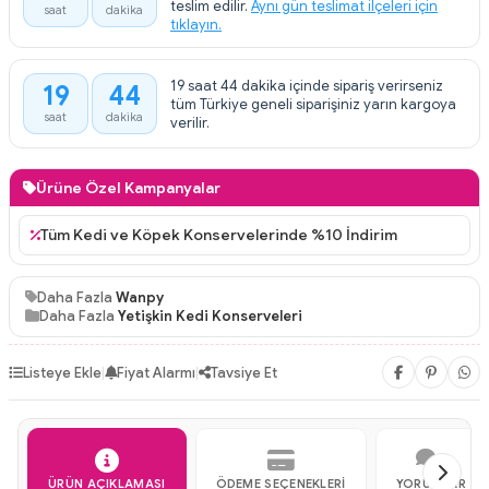
teslim edilir.
Aynı gün teslimat ilçeleri için
saat
dakika
tıklayın.
19 saat 44 dakika içinde sipariş verirseniz
19
44
:
tüm Türkiye geneli siparişiniz yarın kargoya
saat
dakika
verilir.
Ürüne Özel Kampanyalar
Tüm Kedi ve Köpek Konservelerinde %10 İndirim
Daha Fazla
Wanpy
Daha Fazla
Yetişkin Kedi Konserveleri
Listeye Ekle
|
Fiyat Alarmı
|
Tavsiye Et
ÜRÜN AÇIKLAMASI
ÖDEME SEÇENEKLERI
YORUMLAR