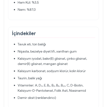
Ham Kül: %3,5
Nem: %87,0
İçindekiler
Tavuk eti, ton balığı
Nişasta, bezelye diyet lifi, xanthan gum
Kalsiyum iyodat, bakır(II) glisinat, çinko glisinat,
demir(II) glisinat, mangan glisinat
Kalsiyum karbonat, sodyum klorür, kolin klorür
Taurin, balık yağı
Vitaminler: A, D₃, E, B₁, B₂, B₆, B₁₂, C, D-Biotin,
Kalsiyum-D-Pantotenat, Folik Asit, Niasinamid
Demir oksit (renklendirici)