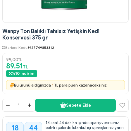
Wanpy Ton Balıklı Tahılsız Yetişkin Kedi
Konservesi 375 gr
Barkod Kodu
6927749853312
99,00
TL
89,51
TL
%
10
İndirim
Bu ürünü aldığınızda
1
TL para puan kazanacaksınız
Sepete Ekle
18 saat 44 dakika içinde sipariş verirseniz
18
44
belirli ilçelerde İstanbul içi siparişleriniz yarın
: