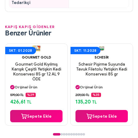
Tedarikçi
KAPIŞ KAPIŞ GİDENLER
Benzer Ürünler
SKT: 01.2028
SKT: 11.2028
GOURMET GOLD
SCHESIR
Gourmet Gold Kıyılmış
Schesir Pişirme Suyunda
Karışık Çeşitli Yetişkin Kedi
Tavuk Filetolu Yetişkin Kedi
Konservesi 85 gr 12 AL 9
Konservesi 85 gr
ÖDE
Aynı Gün Kargo
Aynı Gün Kargo
Orijinal Ürün
Orijinal Ürün
Güvenli Ödeme
Güvenli Ödeme
599,00 TL
209,00 TL
%29
%35
Aynı Gün Kargo
Aynı Gün Kargo
426,61
135,20
TL
TL
Sepete Ekle
Sepete Ekle