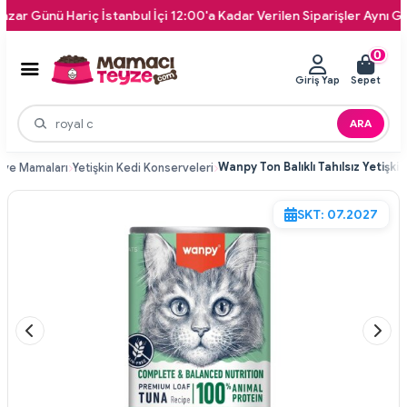
nü Hariç İstanbul İçi 12:00'a Kadar Verilen Siparişler Aynı Gün Kapı
0
Giriş Yap
Sepet
ARA
rve Mamaları
Yetişkin Kedi Konserveleri
SKT: 07.2027