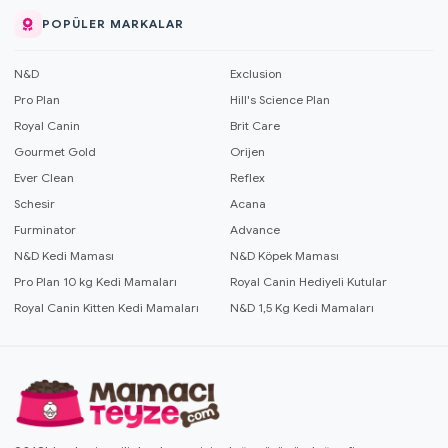
POPÜLER MARKALAR
N&D
Exclusion
Pro Plan
Hill's Science Plan
Royal Canin
Brit Care
Gourmet Gold
Orijen
Ever Clean
Reflex
Schesir
Acana
Furminator
Advance
N&D Kedi Maması
N&D Köpek Maması
Pro Plan 10 kg Kedi Mamaları
Royal Canin Hediyeli Kutular
Royal Canin Kitten Kedi Mamaları
N&D 1,5 Kg Kedi Mamaları