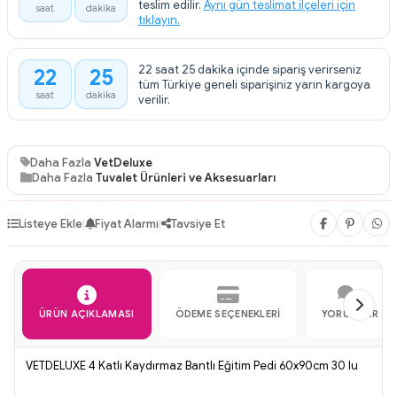
teslim edilir.
Aynı gün teslimat ilçeleri için
saat
dakika
tıklayın.
22 saat 25 dakika içinde sipariş verirseniz
22
25
:
tüm Türkiye geneli siparişiniz yarın kargoya
saat
dakika
verilir.
Daha Fazla
VetDeluxe
Daha Fazla
Tuvalet Ürünleri ve Aksesuarları
Listeye Ekle
|
Fiyat Alarmı
|
Tavsiye Et
ÜRÜN AÇIKLAMASI
ÖDEME SEÇENEKLERI
YORUMLAR
VETDELUXE 4 Katlı Kaydırmaz Bantlı Eğitim Pedi 60x90cm 30 lu