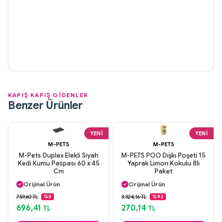
KAPIŞ KAPIŞ GİDENLER
Benzer Ürünler
YENI
YENI
M-PETS
M-PETS
M-Pets Duplex Elekli Siyah
M-PETS POO Dışkı Poşeti 15
Kedi Kumu Paspası 60 x 45
Yaprak Limon Kokulu 8li
Cm
Paket
Aynı Gün Kargo
Aynı Gün Kargo
Orijinal Ürün
Orijinal Ürün
Güvenli Ödeme
Güvenli Ödeme
759,60 TL
3.324,16 TL
%8
%92
Aynı Gün Kargo
Aynı Gün Kargo
696,41
270,14
TL
TL