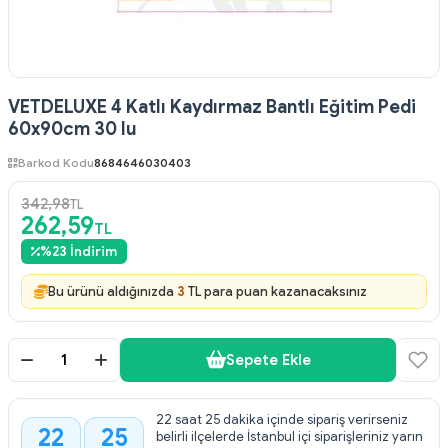
VETDELUXE 4 Katlı Kaydırmaz Bantlı Eğitim Pedi
60x90cm 30 lu
Barkod Kodu
8684646030403
342,98
TL
262,59
TL
%
23
İndirim
Bu ürünü aldığınızda
3
TL para puan kazanacaksınız
Sepete Ekle
22 saat 25 dakika içinde sipariş verirseniz
22
25
belirli ilçelerde İstanbul içi siparişleriniz yarın
: