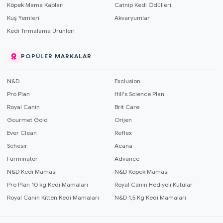
Köpek Mama Kapları
Catnip Kedi Ödülleri
Kuş Yemleri
Akvaryumlar
Kedi Tırmalama Ürünleri
POPÜLER MARKALAR
N&D
Exclusion
Pro Plan
Hill's Science Plan
Royal Canin
Brit Care
Gourmet Gold
Orijen
Ever Clean
Reflex
Schesir
Acana
Furminator
Advance
N&D Kedi Maması
N&D Köpek Maması
Pro Plan 10 kg Kedi Mamaları
Royal Canin Hediyeli Kutular
Royal Canin Kitten Kedi Mamaları
N&D 1,5 Kg Kedi Mamaları