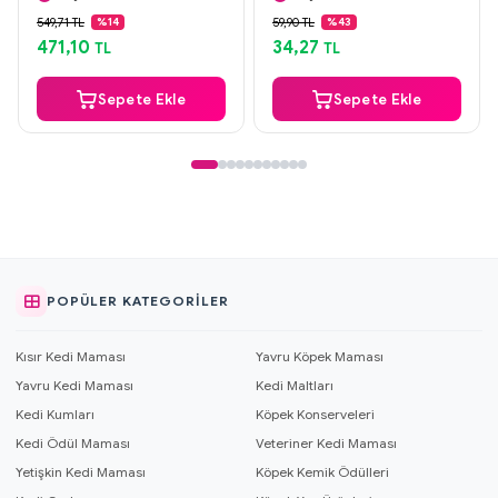
Güvenli Ödeme
Güvenli Ödeme
549,71 TL
59,90 TL
%14
%43
Aynı Gün Kargo
Aynı Gün Kargo
471,10
34,27
TL
TL
Sepete Ekle
Sepete Ekle
POPÜLER KATEGORILER
Kısır Kedi Maması
Yavru Köpek Maması
Yavru Kedi Maması
Kedi Maltları
Kedi Kumları
Köpek Konserveleri
Kedi Ödül Maması
Veteriner Kedi Maması
Yetişkin Kedi Maması
Köpek Kemik Ödülleri