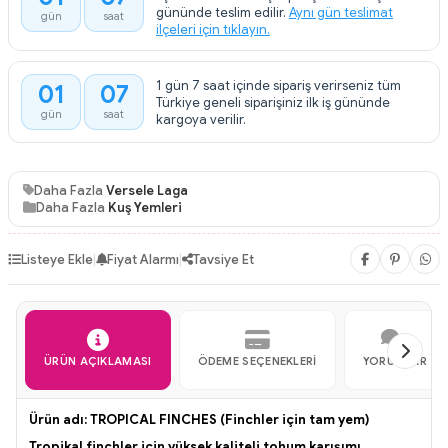
:
gününde teslim edilir.
Aynı gün teslimat
gün
saat
ilçeleri için tıklayın.
1 gün 7 saat içinde sipariş verirseniz tüm
01
07
:
Türkiye geneli siparişiniz ilk iş gününde
gün
saat
kargoya verilir.
Daha Fazla
Versele Laga
Daha Fazla
Kuş Yemleri
Listeye Ekle
|
Fiyat Alarmı
|
Tavsiye Et
ÜRÜN AÇIKLAMASI
ÖDEME SEÇENEKLERI
YORUMLAR
Ürün adı: TROPICAL FINCHES (Finchler için tam yem)
Tropikal finchler için yüksek kaliteli tohum karışımı.