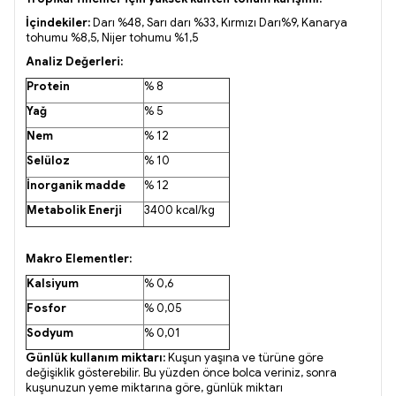
İçindekiler:
Darı %48, Sarı darı %33, Kırmızı Darı%9, Kanarya
tohumu %8,5, Nijer tohumu %1,5
Analiz Değerleri:
Protein
% 8
Yağ
% 5
Nem
% 12
Selüloz
% 10
İnorganik madde
% 12
Metabolik Enerji
3400 kcal/kg
Makro Elementler:
Kalsiyum
% 0,6
Fosfor
% 0,05
Sodyum
% 0,01
Günlük kullanım miktarı:
Kuşun yaşına ve türüne göre
değişiklik gösterebilir. Bu yüzden önce bolca veriniz, sonra
kuşunuzun yeme miktarına göre, günlük miktarı