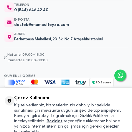
TELEFON
0 (544) 646 42 40
E-POSTA
destek@mamaciteyze.com
ADRES
Ferhatpaşa Mahallesi, 23. Sk. No:7 Ataşehir/İstanbul
Hafta içi 09:00–18:00
Cumartesi 10:00–13:00
GÜVENLI ÖDEME
3D Secure
256-bit SSL
Çerez Kullanımı
Kişisel verileriniz, hizmetlerimizin daha iyi bir şekilde
© 2026 Mamacı Teyze · Nurşen ve ekibi ile birlikte
ile hazırlandı.
sunulması için mevzuata uygun bir şekilde toplanıp işlenir.
Mesafeli Satış Sözleşmesi
Konuyla ilgili detaylı bilgi almak için Gizlilik Politikamızı
inceleyebilirsiniz.
Reddet
seçeneğine tıklamanız halinde
Pati Puan Kazanma Koşulları
yalnızca internet sitemizin çalışması için gerekli çerezler
Gizlilik ve Çerez Politikası
kullanılacaktır.