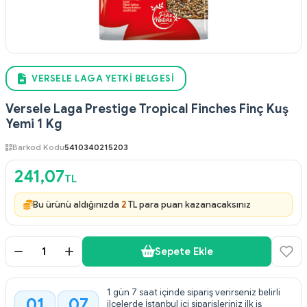
VERSELE LAGA YETKI BELGESI
Versele Laga Prestige Tropical Finches Finç Kuş
Yemi 1 Kg
Barkod Kodu
5410340215203
241,07
TL
Bu ürünü aldığınızda
2
TL para puan kazanacaksınız
Sepete Ekle
1 gün 7 saat içinde sipariş verirseniz belirli
01
07
ilçelerde İstanbul içi siparişleriniz ilk iş