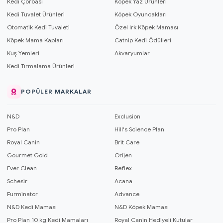
Kedi Çorbası
Köpek Yaz Ürünleri
Kedi Tuvalet Ürünleri
Köpek Oyuncakları
Otomatik Kedi Tuvaleti
Özel Irk Köpek Maması
Köpek Mama Kapları
Catnip Kedi Ödülleri
Kuş Yemleri
Akvaryumlar
Kedi Tırmalama Ürünleri
POPÜLER MARKALAR
N&D
Exclusion
Pro Plan
Hill's Science Plan
Royal Canin
Brit Care
Gourmet Gold
Orijen
Ever Clean
Reflex
Schesir
Acana
Furminator
Advance
N&D Kedi Maması
N&D Köpek Maması
Pro Plan 10 kg Kedi Mamaları
Royal Canin Hediyeli Kutular