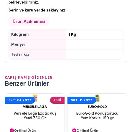
belirleyebilirsiniz.
Serin ve kuru yerde saklayınız.
Ürün Açıklaması
Kilogram
1 Kg
Menşei
Tedarikçi
KAPIŞ KAPIŞ GİDENLER
Benzer Ürünler
SKT: 04.2027
YENI
SKT: 11.2027
VERSELE LAGA
EUROGOLD
Versele Laga Exotic Kuş
EuroGold Konuşturucu
Yemi 750 Gr
Yem Katkısı 150 gr
Aynı Gün Kargo
Aynı Gün Kargo
Orijinal Ürün
Orijinal Ürün