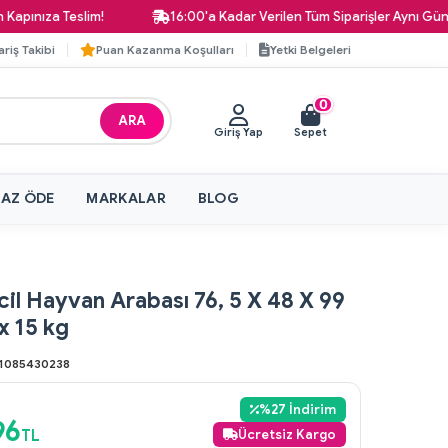
ıza Teslim!
16:00'a Kadar Verilen Tüm Siparişler Aynı Gün Karg
ariş Takibi
Puan Kazanma Koşulları
Yetki Belgeleri
0
ARA
Giriş Yap
Sepet
 AZ ÖDE
MARKALAR
BLOG
l Hayvan Arabası 76, 5 X 48 X 99
x 15 kg
1085430238
%
27
İndirim
96
TL
Ücretsiz Kargo