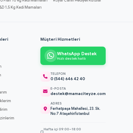
ro Plan 10 kg Kedi Mamaları
Royal Canin Hediyeli Kutular
&D 1,5 Kg Kedi Mamaları
leri
Müşteri Hizmetleri
WhatsApp Destek
Hızlı destek hattı
m
TELEFON
m
0 (544) 646 42 40
m
E-POSTA
arım
destek@mamaciteyze.com
klerim
ADRES
Ferhatpaşa Mahallesi, 23. Sk.
dirim
No:7 Ataşehir/İstanbul
 İzinlerim
Hafta içi 09:00–18:00