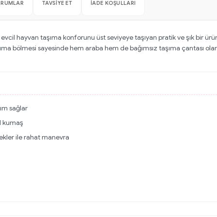
ORUMLAR
TAVSIYE ET
İADE KOŞULLARI
evcil hayvan taşıma konforunu üst seviyeye taşıyan pratik ve şık bir ür
 taşıma bölmesi sayesinde hem araba hem de bağımsız taşıma çantası olarak 
nım sağlar
rd kumaş
kler ile rahat manevra