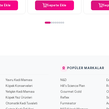
e Ekle
Sepete Ekle
Sep
POPÜLER MARKALAR
Yavru Kedi Maması
N&D
E
Köpek Konserveleri
Hill's Science Plan
R
Yetişkin Kedi Maması
Gourmet Gold
O
Köpek Yaz Ürünleri
Reflex
S
Otomatik Kedi Tuvaleti
Furminator
A