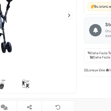
Bu ürünü a
St
Ürü
siz
Daha Fazla
T
Daha Fazla
Listeye Ekle
|
F