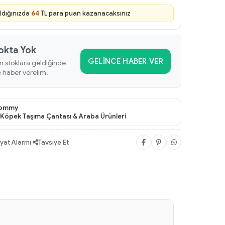
ldığınızda
64
TL para puan kazanacaksınız
okta Yok
GELINCE HABER VER
n stoklara geldiğinde
e haber verelim.
ommy
Köpek Taşıma Çantası & Araba Ürünleri
iyat Alarmı
|
Tavsiye Et