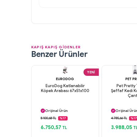
KAPIŞ KAPIŞ GİDENLER
Benzer Ürünler
YENI
EURODOG
PET P
EuroDog Katlanabilir
Pet Pretty 
Köpek Arabası 67x51x100
Şeffaf Kedi 
Çant
Aynı Gün Kargo
Aynı Gün K
Orijinal Ürün
Orijinal Ürü
Güvenli Ödeme
Güvenli Ö
8.100,68 TL
4.785,66 TL
%17
%17
Aynı Gün Kargo
Aynı Gün K
6.750,57
3.988,05
TL
T