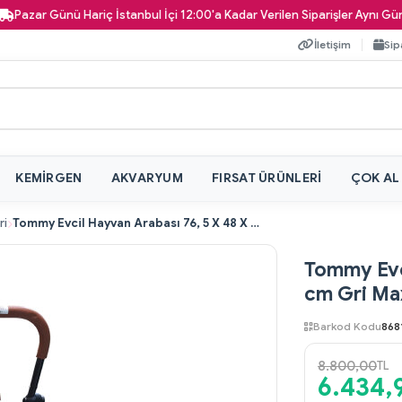
ar Günü Hariç İstanbul İçi 12:00'a Kadar Verilen Siparişler Aynı Gün Kapın
İletişim
Sip
KEMIRGEN
AKVARYUM
FIRSAT ÜRÜNLERI
ÇOK AL
ri
Tommy Evcil Hayvan Arabası 76, 5 X 48 X 99 cm Gri Max 15 kg
Tommy Evci
cm Gri Ma
Barkod Kodu
868
8.800,00
TL
6.434,