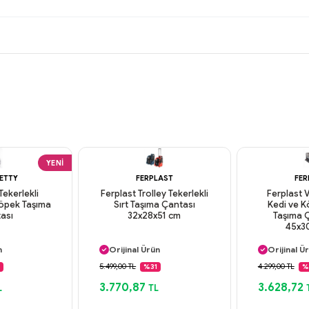
YENI
RETTY
FERPLAST
FER
Tekerlekli
Ferplast Trolley Tekerlekli
Ferplast 
Köpek Taşıma
Sırt Taşıma Çantası
Kedi ve 
ası
32x28x51 cm
Taşıma Ç
45x3
argo
Aynı Gün Kargo
Aynı Gün
n
Orijinal Ürün
Orijinal Ü
deme
Güvenli Ödeme
Güvenli
5.499,00 TL
4.299,00 TL
%31
%
argo
Aynı Gün Kargo
Aynı Gün
3.770,87
3.628,72
L
TL