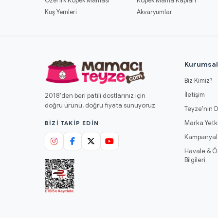
Özel Irk Köpek Maması
Köpek Mama Kapları
Kuş Yemleri
Akvaryumlar
Kurumsa
Biz Kimiz?
İletişim
2018'den beri patili dostlarınız için
doğru ürünü, doğru fiyata sunuyoruz.
Teyze'nin D
Marka Yetki
BIZI TAKIP EDIN
Kampanyal
Havale & 
Bilgileri