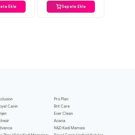
ete Ekle
Sepete Ekle
S
xclusion
Pro Plan
oyal Canin
Brit Care
rijen
Ever Clean
chesir
Acana
dvance
N&D Kedi Maması