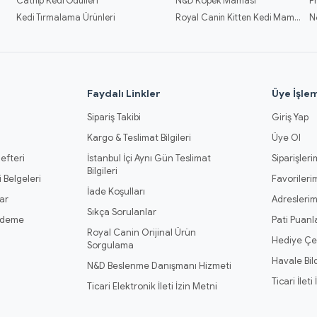
Catnip Kedi Ödülleri
N&D Köpek Maması
P
Kedi Tırmalama Ürünleri
Royal Canin Kitten Kedi Mamaları
N
l
Faydalı Linkler
Üye İşlem
Sipariş Takibi
Giriş Yap
Kargo & Teslimat Bilgileri
Üye Ol
efteri
İstanbul İçi Aynı Gün Teslimat
Siparişleri
Bilgileri
 Belgeleri
Favorileri
İade Koşulları
ar
Adresleri
Sıkça Sorulanlar
Ödeme
Pati Puanl
Royal Canin Orijinal Ürün
Hediye Çe
Sorgulama
Havale Bil
N&D Beslenme Danışmanı Hizmeti
Ticari İleti
Ticari Elektronik İleti İzin Metni