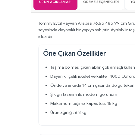
ÜRÜN AÇIKLAMASI
ÖDEME SEÇENEKLERI
Y
Tommy Evcil Hayvan Arabası 76,5 x 48 x 99 cm Gri, 
sayesinde dayanıklı bir yapıya sahiptir. Ayrılabilir
idealdir.
Öne Çıkan Özellikler
Taşıma bölmesi çıkarılabilir, çok amaçlı kulla
Dayanıklı çelik iskelet ve kaliteli 400D Oxfo
Önde ve arkada 14 cm çapında dolgu tekerle
Şık gri tasarım ile modern görünüm
Maksimum taşıma kapasitesi: 15 kg
Ürün ağırlığı: 6,8 kg