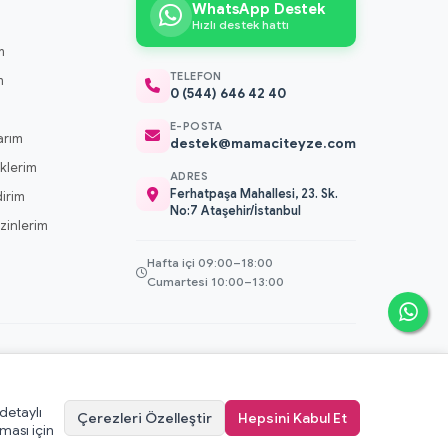
WhatsApp Destek
Hızlı destek hattı
m
TELEFON
m
0 (544) 646 42 40
m
E-POSTA
arım
destek@mamaciteyze.com
klerim
ADRES
Ferhatpaşa Mahallesi, 23. Sk.
dirim
No:7 Ataşehir/İstanbul
 İzinlerim
Hafta içi 09:00–18:00
Cumartesi 10:00–13:00
 detaylı
Çerezleri Özelleştir
Hepsini Kabul Et
erez Politikası
·
KVKK Aydınlatma Metni
·
Kullanıcı Sözleşmesi
ması için