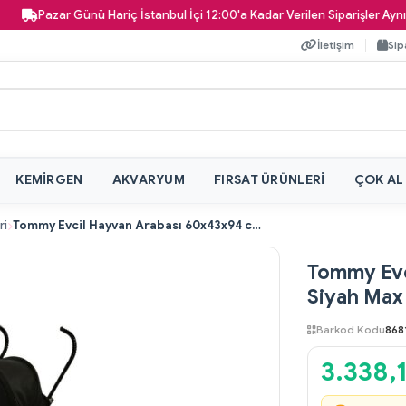
Pazar Günü Hariç İstanbul İçi 12:00'a Kadar Verilen Siparişler Aynı Gün K
İletişim
Sip
KEMIRGEN
AKVARYUM
FIRSAT ÜRÜNLERI
ÇOK AL
ri
Tommy Evcil Hayvan Arabası 60x43x94 cm Siyah Max 15 kg
Tommy Evc
Siyah Max
Barkod Kodu
868
3.338,