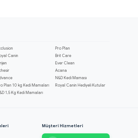
xclusion
Pro Plan
oyal Canin
Brit Care
rijen
Ever Clean
chesir
Acana
dvance
N&D Kedi Maması
ro Plan 10 kg Kedi Mamaları
Royal Canin Hediyeli Kutular
&D 1,5 Kg Kedi Mamaları
leri
Müşteri Hizmetleri