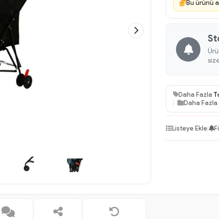
Bu ürünü a
St
Ürü
siz
Daha Fazla
T
Daha Fazla
Listeye Ekle
|
F