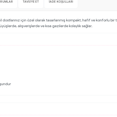
ORUMLAR
TAVSIYE ET
İADE KOŞULLARI
 dostlarınız için özel olarak tasarlanmış kompakt, hafif ve konforlu bir 
şlerde, alışverişlerde ve kısa gezilerde kolaylık sağlar.
ygundur