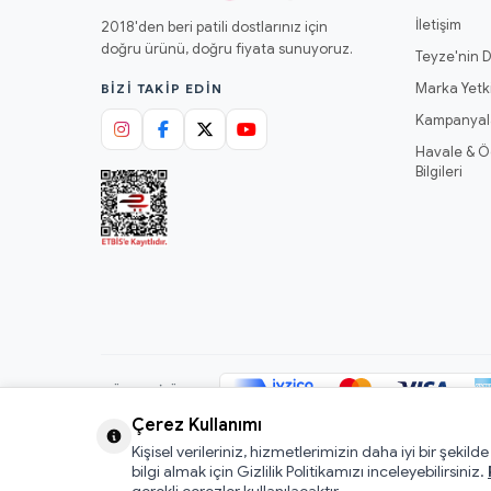
İletişim
2018'den beri patili dostlarınız için
doğru ürünü, doğru fiyata sunuyoruz.
Teyze'nin D
Marka Yetki
BIZI TAKIP EDIN
Kampanyal
Havale & 
Bilgileri
GÜVENLI ÖDEME
Çerez Kullanımı
Kişisel verileriniz, hizmetlerimizin daha iyi bir şekild
© 2026 Mamacı Teyze · Nurşen ve ekibi ile birlikte
ile hazırla
bilgi almak için Gizlilik Politikamızı inceleyebilirsiniz.