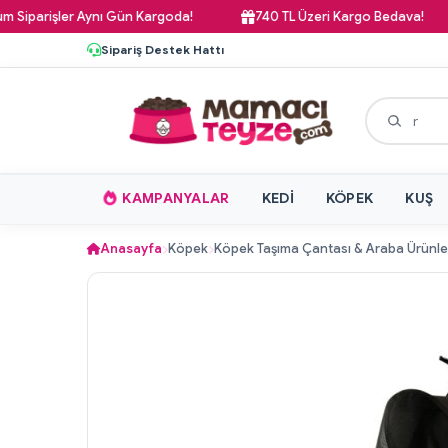
arişler Aynı Gün Kargoda!
740 TL Üzeri Kargo Bedava!
Sipariş Destek Hattı
KAMPANYALAR
KEDI
KÖPEK
KUŞ
Anasayfa
Köpek
Köpek Taşıma Çantası & Araba Ürünle