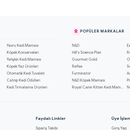
POPÜLER MARKALAR
Yavru Kedi Maması
N&D
E
Köpek Konserveleri
Hill's Science Plan
R
Yetişkin Kedi Maması
Gourmet Gold
O
Köpek Yaz Ürünleri
Reflex
S
Otomatik Kedi Tuvaleti
Furminator
A
Catnip Kedi Ödülleri
N&D Köpek Maması
P
Kedi Tırmalama Ürünleri
Royal Canin Kitten Kedi Mamaları
N
l
Faydalı Linkler
Üye İşlem
Sipariş Takibi
Giriş Yap