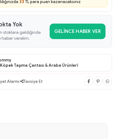
ldığınızda
33
TL para puan kazanacaksınız
okta Yok
GELINCE HABER VER
n stoklara geldiğinde
e haber verelim.
ommy
Köpek Taşıma Çantası & Araba Ürünleri
iyat Alarmı
|
Tavsiye Et