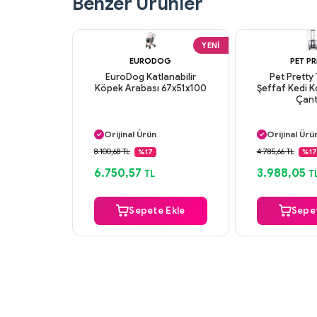
Benzer Ürünler
YENI
EURODOG
PET P
EuroDog Katlanabilir
Pet Pretty 
Köpek Arabası 67x51x100
Şeffaf Kedi 
Çant
Aynı Gün Kargo
Aynı Gün K
Orijinal Ürün
Orijinal Ürü
Güvenli Ödeme
Güvenli Ö
8.100,68 TL
4.785,66 TL
%17
%17
Aynı Gün Kargo
Aynı Gün K
6.750,57
3.988,05
TL
T
Sepete Ekle
Sepet