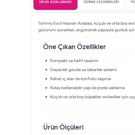
ÜRÜN AÇIKLAMASI
ÖDEME SEÇENEKLERI
Y
Tommy Evcil Hayvan Arabası, küçük ve orta boy evcil
görünüm sunarken, ergonomik yapısıyla günlük yürüyü
Öne Çıkan Özellikler
Kompakt ve hafif tasarım
Dayanıklı gövde ve tekerlek sistemi
Rahat iç alan ile konforlu taşıma
Kolay katlanabilir yapı ile pratik saklama
Küçük ve orta boy köpekler ve kediler için u
Ürün Ölçüleri