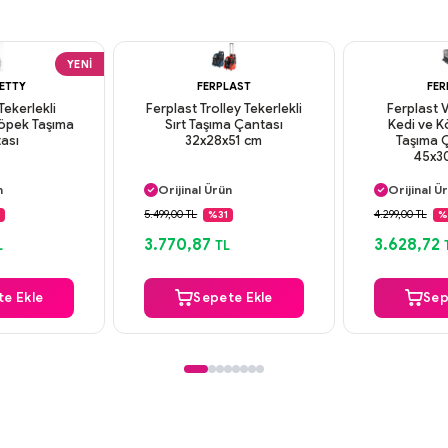
YENI
RETTY
FERPLAST
FER
Tekerlekli
Ferplast Trolley Tekerlekli
Ferplast 
Köpek Taşıma
Sırt Taşıma Çantası
Kedi ve 
ası
32x28x51 cm
Taşıma Ç
45x3
argo
Aynı Gün Kargo
Aynı Gün
n
Orijinal Ürün
Orijinal Ü
deme
Güvenli Ödeme
Güvenli
5.499,00 TL
4.299,00 TL
%31
%
argo
Aynı Gün Kargo
Aynı Gün
3.770,87
3.628,72
L
TL
e Ekle
Sepete Ekle
Sep