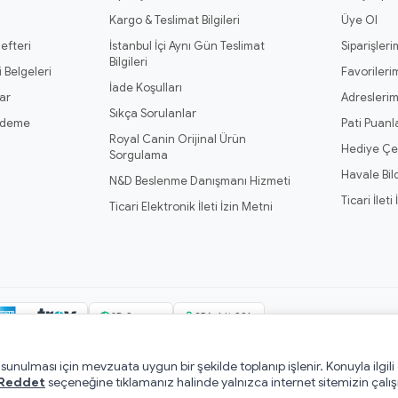
Kargo & Teslimat Bilgileri
Üye Ol
efteri
İstanbul İçi Aynı Gün Teslimat
Siparişleri
Bilgileri
 Belgeleri
Favorileri
İade Koşulları
ar
Adresleri
Sıkça Sorulanlar
Ödeme
Pati Puanl
Royal Canin Orijinal Ürün
Hediye Çe
Sorgulama
Havale Bil
N&D Beslenme Danışmanı Hizmeti
Ticari İleti
Ticari Elektronik İleti İzin Metni
3D Secure
256-bit SSL
e sunulması için mevzuata uygun bir şekilde toplanıp işlenir. Konuyla ilgili
ndı.
Mesafeli Satış Sözleşmesi
·
Pati Puan Kazanma Koşulları
·
Gizlilik ve Ç
Reddet
seçeneğine tıklamanız halinde yalnızca internet sitemizin çalış