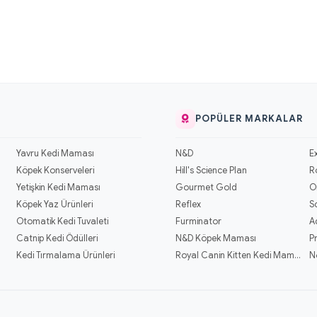
POPÜLER MARKALAR
Yavru Kedi Maması
N&D
E
Köpek Konserveleri
Hill's Science Plan
R
Yetişkin Kedi Maması
Gourmet Gold
O
Köpek Yaz Ürünleri
Reflex
S
Otomatik Kedi Tuvaleti
Furminator
A
Catnip Kedi Ödülleri
N&D Köpek Maması
P
Kedi Tırmalama Ürünleri
Royal Canin Kitten Kedi Mamaları
N