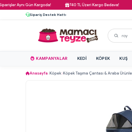
şler Aynı Gün Kargoda!
740 TL Üzeri Kargo Bedava!
Pa
Sipariş Destek Hattı
KAMPANYALAR
KEDI
KÖPEK
KUŞ
Anasayfa
Köpek
Köpek Taşıma Çantası & Araba Ürünle