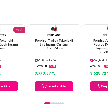
YENI
RETTY
FERPLAST
FER
Tekerlekli
Ferplast Trolley Tekerlekli
Ferplast 
Köpek Taşıma
Sırt Taşıma Çantası
Kedi ve 
ası
32x28x51 cm
Taşıma Ç
45x3
argo
Aynı Gün Kargo
Aynı Gün
n
Orijinal Ürün
Orijinal Ü
deme
Güvenli Ödeme
Güvenli
5.499,00 TL
4.299,00 TL
%31
%
argo
Aynı Gün Kargo
Aynı Gün
3.770,87
3.628,72
L
TL
e Ekle
Sepete Ekle
Sep