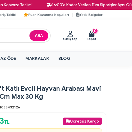
nıza Teslim!
16:00'a Kadar Verilen Tüm Siparişler Aynı Gün Kar
ariş Takibi
Puan Kazanma Koşulları
Yetki Belgeleri
0
ARA
Giriş Yap
Sepet
 AZ ÖDE
MARKALAR
BLOG
 Katlı Evcil Hayvan Arabası Mavi
 Cm Max 30 Kg
1085432126
53
Ücretsiz Kargo
TL