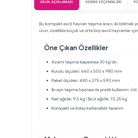
ÜRÜN AÇIKLAMASI
ÖDEME SEÇENEKLERI
Y
Bu kompakt evcil hayvan taşıma aracı, iki bölmeli y
ürün, özellikle küçük ve orta boy evcil hayvanlar için
Öne Çıkan Özellikler
Azami taşıma kapasitesi 30 kg'dır.
Kurulu ölçüleri: 660 x 500 x 980 mm
Paket ölçüleri: 440 x 275 x 590 mm
İki ayrı taşıma haznesi ile pratik kullanım: 
Net ağırlık: 9.5 kg / Brüt ağırlık: 10.25 kg
Kompakt ve kolay katlanabilir tasarım