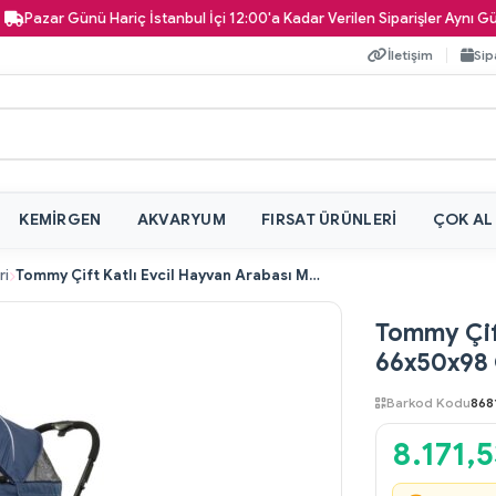
zar Günü Hariç İstanbul İçi 12:00'a Kadar Verilen Siparişler Aynı Gün Kapı
İletişim
Sip
KEMIRGEN
AKVARYUM
FIRSAT ÜRÜNLERI
ÇOK AL
ri
Tommy Çift Katlı Evcil Hayvan Arabası Mavi 66x50x98 Cm Max 30 Kg
Tommy Çift
66x50x98
Barkod Kodu
868
8.171,