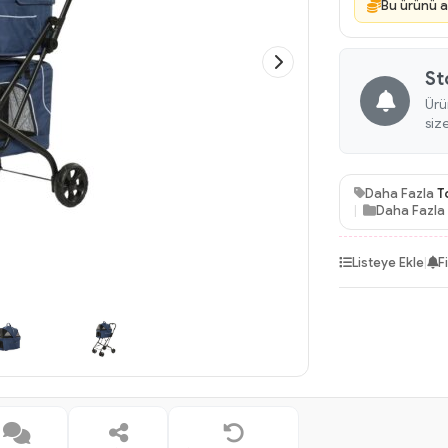
Bu ürünü a
St
Ürü
siz
Daha Fazla
T
Daha Fazla
Listeye Ekle
|
F