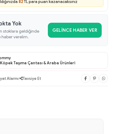
ldığınızda
82
TL para puan kazanacaksınız
okta Yok
GELINCE HABER VER
n stoklara geldiğinde
e haber verelim.
ommy
Köpek Taşıma Çantası & Araba Ürünleri
iyat Alarmı
|
Tavsiye Et