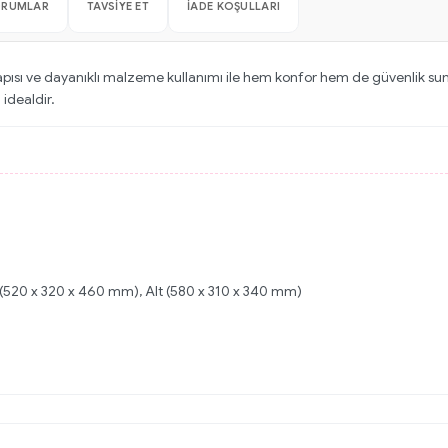
ORUMLAR
TAVSIYE ET
İADE KOŞULLARI
apısı ve dayanıklı malzeme kullanımı ile hem konfor hem de güvenlik sun
 idealdir.
Üst (520 x 320 x 460 mm), Alt (580 x 310 x 340 mm)