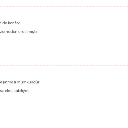
m de konfor
alzemeden üretilmiştir
r
rak taşınması mümkündür
hareket kabiliyeti