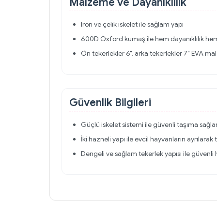
Malzeme ve Dayanıklılık
Iron ve çelik iskelet ile sağlam yapı
600D Oxford kumaş ile hem dayanıklılık he
Ön tekerlekler 6", arka tekerlekler 7" EVA m
Güvenlik Bilgileri
Güçlü iskelet sistemi ile güvenli taşıma sağla
İki hazneli yapı ile evcil hayvanların ayrıla
Dengeli ve sağlam tekerlek yapısı ile güvenli 