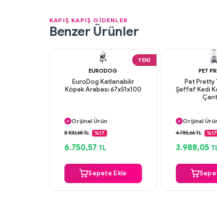
KAPIŞ KAPIŞ GİDENLER
Benzer Ürünler
YENI
EURODOG
PET P
EuroDog Katlanabilir
Pet Pretty 
Köpek Arabası 67x51x100
Şeffaf Kedi 
Çant
Aynı Gün Kargo
Aynı Gün K
Orijinal Ürün
Orijinal Ürü
Güvenli Ödeme
Güvenli Ö
8.100,68 TL
4.785,66 TL
%17
%17
Aynı Gün Kargo
Aynı Gün K
6.750,57
3.988,05
TL
T
Sepete Ekle
Sepet