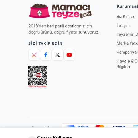
Kurumsa
Biz Kimiz?
İletişim
2018'den beri patili dostlarınız için
doğru ürünü, doğru fiyata sunuyoruz.
Teyze'nin D
Marka Yetki
BIZI TAKIP EDIN
Kampanyal
Havale & 
Bilgileri
GÜVENLI ÖDEME