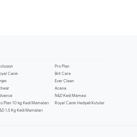
xclusion
Pro Plan
oyal Canin
Brit Care
rijen
Ever Clean
chesir
Acana
dvance
N&D Kedi Maması
ro Plan 10 kg Kedi Mamaları
Royal Canin Hediyeli Kutular
&D 1,5 Kg Kedi Mamaları