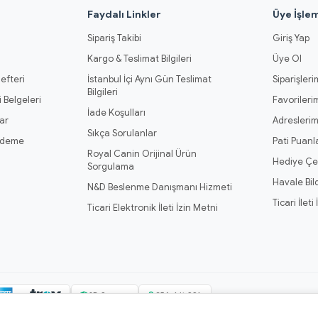
l
Faydalı Linkler
Üye İşlem
Sipariş Takibi
Giriş Yap
Kargo & Teslimat Bilgileri
Üye Ol
efteri
İstanbul İçi Aynı Gün Teslimat
Siparişleri
Bilgileri
 Belgeleri
Favorileri
İade Koşulları
ar
Adresleri
Sıkça Sorulanlar
Ödeme
Pati Puanl
Royal Canin Orijinal Ürün
Hediye Çe
Sorgulama
Havale Bil
N&D Beslenme Danışmanı Hizmeti
Ticari İleti
Ticari Elektronik İleti İzin Metni
3D Secure
256-bit SSL