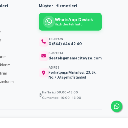
leri
Müşteri Hizmetleri
WhatsApp Destek
Hızlı destek hattı
m
TELEFON
m
0 (544) 646 42 40
m
E-POSTA
arım
destek@mamaciteyze.com
klerim
ADRES
Ferhatpaşa Mahallesi, 23. Sk.
dirim
No:7 Ataşehir/İstanbul
 İzinlerim
Hafta içi 09:00–18:00
Cumartesi 10:00–13:00