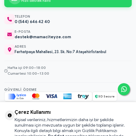
Hızlı destek hattı
TELEFON
0 (544) 646 42 40
E-POSTA
destek@mamaciteyze.com
ADRES
Ferhatpaşa Mahallesi, 23. Sk. No:7 Ataşehir/İstanbul
Hafta içi 09:00–18:00
Cumartesi 10:00–13:00
GÜVENLI ÖDEME
3D Secure
256-bit SSL
Çerez Kullanımı
Kişisel verileriniz, hizmetlerimizin daha iyi bir şekilde
© 2026 Mamacı Teyze · Nurşen ve ekibi ile birlikte
ile hazırlandı.
sunulması için mevzuata uygun bir şekilde toplanıp işlenir.
Mesafeli Satış Sözleşmesi
Konuyla ilgili detaylı bilgi almak için Gizlilik Politikamızı