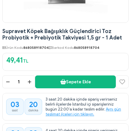
Supravet Köpek Bağışıklık Güçlendirici Toz
Probiyotik + Prebiyotik Takviyesi 1,5 gr - 1 Adet
Ürün Kodu
868058918704
Barkod Kodu
868058918704
49,41
TL
Sepete Ekle
3 saat 20 dakika içinde sipariş verirseniz
03
20
belirli ilçelerde İstanbul içi siparişleriniz
:
bugün 22:00'a kadar teslim edilir.
Aynı gün
saat
dakika
teslimat ilçeleri için tıklayın.
4 saat 20 dakika içinde sipariş verirseniz