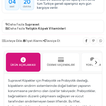
04
20
:
tüm Türkiye geneli siparişiniz aynı gün
saat
dakika
kargoya verilir.
Daha Fazla
Supravet
Daha Fazla
Yetişkin Köpek Vitaminleri
Listeye Ekle
|
Fiyat Alarmı
|
Tavsiye Et
ÜRÜN AÇIKLAMASI
ÖDEME SEÇENEKLERI
YORUMLAR
Supravet Köpekler için Prebiyotik ve Probiyotik desteği,
köpeklerin sindirim sistemlerinde doğal bakteri yapısının
korunmasına yardımcı olan özel bir takviyedir. Prebiyotikler,
bağırsakların düzenli çalışmasını sağlayan ve vücut
tarafından sindirilemeyen besin lifleridir. Bu lifler,