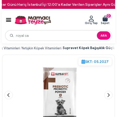
nü Hariç İstanbul İçi 12:00'a Kadar Verilen Siparişler Aynı Gün Kapı
0
Giriş Yap
Sepet
ARA
k Vitaminleri
Yetişkin Köpek Vitaminleri
SKT: 05.2027