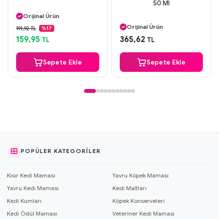
50 Ml
Aynı Gün Kargo
Orijinal Ürün
Aynı Gün Kargo
Güvenli Ödeme
Orijinal Ürün
191,92 TL
%17
Aynı Gün Kargo
Güvenli Ödeme
159,95
365,62
TL
TL
Aynı Gün Kargo
Sepete Ekle
Sepete Ekle
POPÜLER KATEGORILER
Kısır Kedi Maması
Yavru Köpek Maması
Yavru Kedi Maması
Kedi Maltları
Kedi Kumları
Köpek Konserveleri
Kedi Ödül Maması
Veteriner Kedi Maması