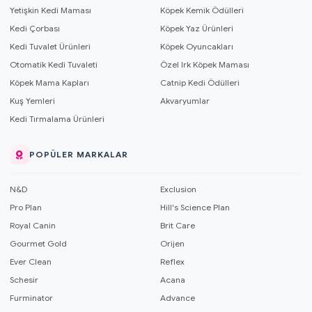
Yetişkin Kedi Maması
Köpek Kemik Ödülleri
Kedi Çorbası
Köpek Yaz Ürünleri
Kedi Tuvalet Ürünleri
Köpek Oyuncakları
Otomatik Kedi Tuvaleti
Özel Irk Köpek Maması
Köpek Mama Kapları
Catnip Kedi Ödülleri
Kuş Yemleri
Akvaryumlar
Kedi Tırmalama Ürünleri
POPÜLER MARKALAR
N&D
Exclusion
Pro Plan
Hill's Science Plan
Royal Canin
Brit Care
Gourmet Gold
Orijen
Ever Clean
Reflex
Schesir
Acana
Furminator
Advance