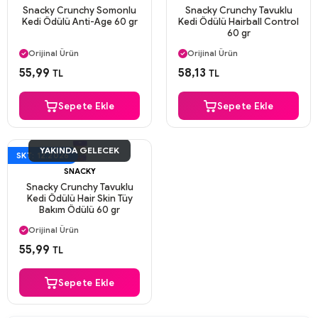
Snacky Crunchy Somonlu
Snacky Crunchy Tavuklu
Kedi Ödülü Anti-Age 60 gr
Kedi Ödülü Hairball Control
60 gr
Aynı Gün Kargo
Aynı Gün Kargo
Orijinal Ürün
Orijinal Ürün
Güvenli Ödeme
Güvenli Ödeme
55,99
58,13
TL
TL
Aynı Gün Kargo
Aynı Gün Kargo
Sepete Ekle
Sepete Ekle
YAKINDA GELECEK
SKT: 12.2026
SNACKY
Snacky Crunchy Tavuklu
Kedi Ödülü Hair Skin Tüy
Bakım Ödülü 60 gr
Aynı Gün Kargo
Orijinal Ürün
Güvenli Ödeme
55,99
TL
Aynı Gün Kargo
Sepete Ekle