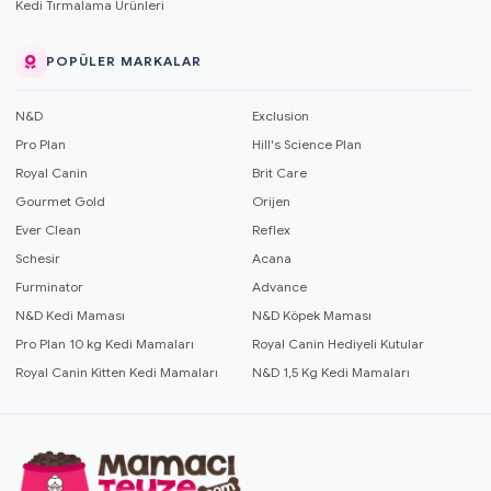
Kedi Tırmalama Ürünleri
POPÜLER MARKALAR
N&D
Exclusion
Pro Plan
Hill's Science Plan
Royal Canin
Brit Care
Gourmet Gold
Orijen
Ever Clean
Reflex
Schesir
Acana
Furminator
Advance
N&D Kedi Maması
N&D Köpek Maması
Pro Plan 10 kg Kedi Mamaları
Royal Canin Hediyeli Kutular
Royal Canin Kitten Kedi Mamaları
N&D 1,5 Kg Kedi Mamaları