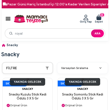
Pazar Günü Hariç İstanbul İçi 12:00'a Kadar Verilen Siparişler Aynı 
0
Giriş Yap
Sepet
ARA
Snacky
Snacky
FILTRE
YAKINDA GELECEK
YAKINDA GELECEK
SKT: 06.2026
SKT: 06.2026
SNACKY
SNACKY
Snacky Kuzulu Stick Kedi
Snacky Somonlu Stick Kedi
Ödülü 3 X 5 Gr
Ödülü 3 X 5 Gr
Aynı Gün Kargo
Aynı Gün Kargo
Orijinal Ürün
Orijinal Ürün