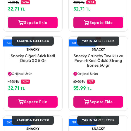
Güvenli Ödeme
Güvenli Ödeme
49,90 TL
49,90 TL
%34
%34
Aynı Gün Kargo
Aynı Gün Kargo
32,71
32,71
TL
TL
Sepete Ekle
Sepete Ekle
YAKINDA GELECEK
YAKINDA GELECEK
SKT: 06.2026
SKT: 01.2027
SNACKY
SNACKY
Snacky Ciğerli Stick Kedi
Snacky Crunchy Tavuklu ve
Ödülü 3 X 5 Gr
Peynirli Kedi Ödülü Strong
Bones 60 gr
Aynı Gün Kargo
Aynı Gün Kargo
Orijinal Ürün
Orijinal Ürün
Güvenli Ödeme
Güvenli Ödeme
49,90 TL
60,00 TL
%34
%7
Aynı Gün Kargo
Aynı Gün Kargo
32,71
55,99
TL
TL
Sepete Ekle
Sepete Ekle
YAKINDA GELECEK
YAKINDA GELECEK
SKT: 07.2026
SKT: 02.2027
SNACKY
SNACKY