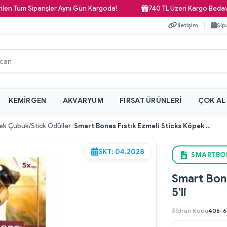
 Siparişler Aynı Gün Kargoda!
740 TL Üzeri Kargo Bedava!
İletişim
Sip
KEMIRGEN
AKVARYUM
FIRSAT ÜRÜNLERI
ÇOK AL
k Çubuk/Stick Ödüller
Smart Bones Fıstık Ezmeli Sticks Köpek Ödülü 5'li
SKT: 04.2028
SMARTBON
Smart Bone
5'li
Ürün Kodu
406-6