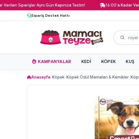
 Siparişler Aynı Gün Kapınıza Teslim!
16:00'a Kadar Verilen Tüm
Sipariş Destek Hattı
KAMPANYALAR
KEDI
KÖPEK
KUŞ
Anasayfa
Köpek
Köpek Ödül Mamaları & Kemikler
Köpe