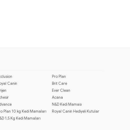
xclusion
Pro Plan
oyal Canin
Brit Care
rijen
Ever Clean
chesir
Acana
dvance
N&D Kedi Maması
ro Plan 10 kg Kedi Mamaları
Royal Canin Hediyeli Kutular
&D 1,5 Kg Kedi Mamaları