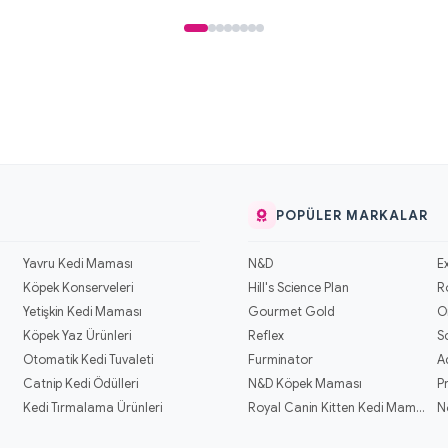
POPÜLER MARKALAR
Yavru Kedi Maması
N&D
E
Köpek Konserveleri
Hill's Science Plan
R
Yetişkin Kedi Maması
Gourmet Gold
O
Köpek Yaz Ürünleri
Reflex
S
Otomatik Kedi Tuvaleti
Furminator
A
Catnip Kedi Ödülleri
N&D Köpek Maması
P
Kedi Tırmalama Ürünleri
Royal Canin Kitten Kedi Mamaları
N