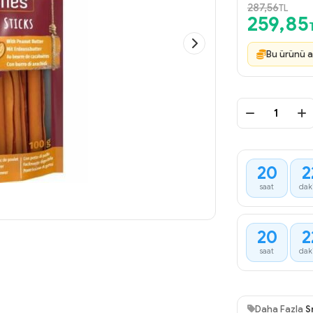
287,56
TL
259,85
Bu ürünü a
20
2
saat
dak
20
2
saat
dak
Daha Fazla
S