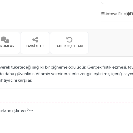
Listeye Ekle
|
F
ORUMLAR
TAVSIYE ET
İADE KOŞULLARI
verek tüketeceği sağlıklı bir çiğneme ödülüdür. Gerçek fıstık ezmesi, ta
 daha güvenlidir. Vitamin ve minerallerle zenginleştirilmiş içeriği saye
htiyacını karşılar.
ırlanmıştır 🥜🍗🥕
