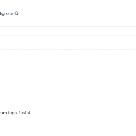
ığı olur 😋
um tripolifosfat