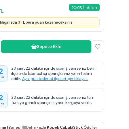
%
10
İndirim
TL
ldığınızda
3
TL para puan kazanacaksınız
Sepete Ekle
20 saat 22 dakika içinde sipariş verirseniz belirli
2
ilçelerde İstanbul içi siparişleriniz yarın teslim
ika
edilir.
Aynı gün teslimat ilçeleri için tıklayın.
2
20 saat 22 dakika içinde sipariş verirseniz tüm
Türkiye geneli siparişiniz yarın kargoya verilir.
ika
martBones
Daha Fazla
Köpek Çubuk/Stick Ödüller