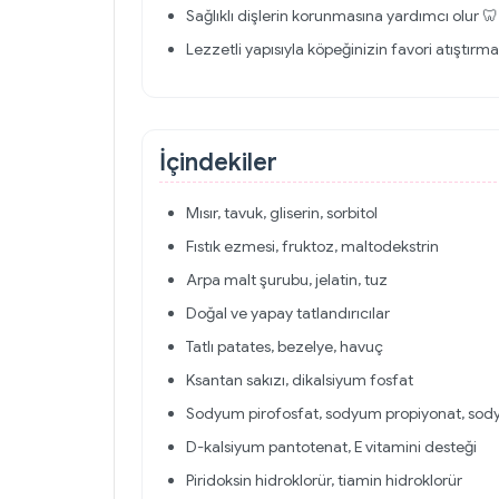
Sağlıklı dişlerin korunmasına yardımcı olur 🦷
Lezzetli yapısıyla köpeğinizin favori atıştırmal
İçindekiler
Mısır, tavuk, gliserin, sorbitol
Fıstık ezmesi, fruktoz, maltodekstrin
Arpa malt şurubu, jelatin, tuz
Doğal ve yapay tatlandırıcılar
Tatlı patates, bezelye, havuç
Ksantan sakızı, dikalsiyum fosfat
Sodyum pirofosfat, sodyum propiyonat, sody
D-kalsiyum pantotenat, E vitamini desteği
Piridoksin hidroklorür, tiamin hidroklorür