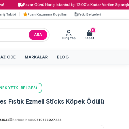
Pazar Günü Hariç İstanbul İçi 12:00'a Kadar Verilen Siparişler Aynı 
ariş Takibi
Puan Kazanma Koşulları
Yetki Belgeleri
0
ARA
Giriş Yap
Sepet
 AZ ÖDE
MARKALAR
BLOG
ES YETKI BELGESI
s Fıstık Ezmeli Sticks Köpek Ödülü
61534
Barkod Kodu
0810833027224