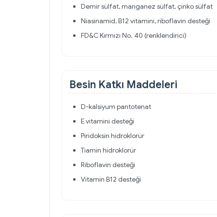
Demir sülfat, manganez sülfat, çinko sülfat
Niasinamid, B12 vitamini, riboflavin desteği
FD&C Kırmızı No. 40 (renklendirici)
Besin Katkı Maddeleri
D-kalsiyum pantotenat
E vitamini desteği
Piridoksin hidroklorür
Tiamin hidroklorür
Riboflavin desteği
Vitamin B12 desteği