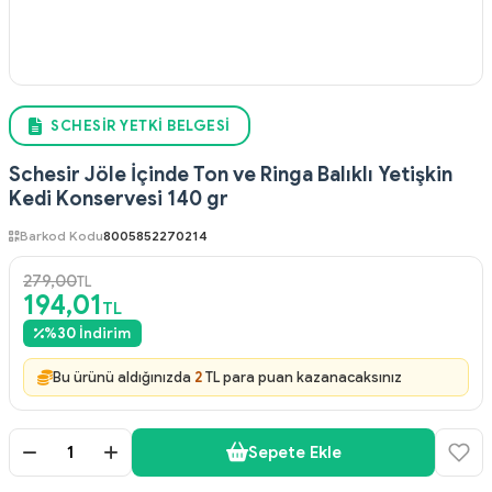
SCHESIR YETKI BELGESI
Schesir Jöle İçinde Ton ve Ringa Balıklı Yetişkin
Kedi Konservesi 140 gr
Barkod Kodu
8005852270214
279,00
TL
194,01
TL
%
30
İndirim
Bu ürünü aldığınızda
2
TL para puan kazanacaksınız
Sepete Ekle