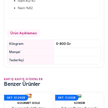
Ham Kül %1
Nem %82
Ürün Açıklaması
Kilogram
0-800 Gr
Menşei
Tedarikçi
KAPIŞ KAPIŞ GİDENLER
Benzer Ürünler
SKT: 01.2028
SKT: 11.2028
GOURMET GOLD
SCHESIR