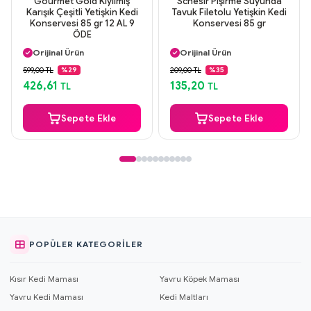
Gourmet Gold Kıyılmış
Schesir Pişirme Suyunda
Karışık Çeşitli Yetişkin Kedi
Tavuk Filetolu Yetişkin Kedi
Konservesi 85 gr 12 AL 9
Konservesi 85 gr
ÖDE
Aynı Gün Kargo
Aynı Gün Kargo
Orijinal Ürün
Orijinal Ürün
Güvenli Ödeme
Güvenli Ödeme
599,00 TL
209,00 TL
%29
%35
Aynı Gün Kargo
Aynı Gün Kargo
426,61
135,20
TL
TL
Sepete Ekle
Sepete Ekle
POPÜLER KATEGORILER
Kısır Kedi Maması
Yavru Köpek Maması
Yavru Kedi Maması
Kedi Maltları