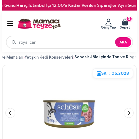
 Hariç İstanbul İçi 12:00'a Kadar Verilen Siparişler Aynı Gün Kapını
0
Giriş Yap
Sepet
ARA
rve Mamaları
Yetişkin Kedi Konserveleri
SKT: 05.2028