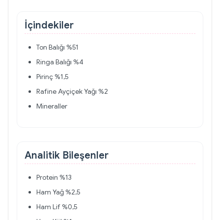
İçindekiler
Ton Balığı %51
Ringa Balığı %4
Pirinç %1,5
Rafine Ayçiçek Yağı %2
Mineraller
Analitik Bileşenler
Protein %13
Ham Yağ %2,5
Ham Lif %0,5