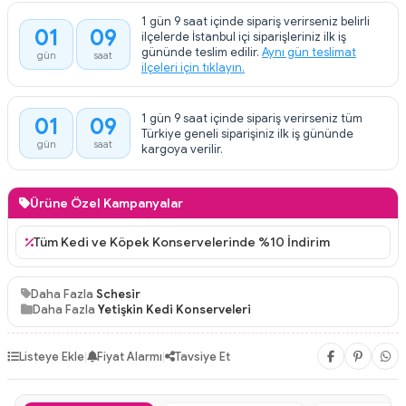
1 gün 9 saat içinde sipariş verirseniz belirli
01
09
ilçelerde İstanbul içi siparişleriniz ilk iş
:
gününde teslim edilir.
Aynı gün teslimat
gün
saat
ilçeleri için tıklayın.
1 gün 9 saat içinde sipariş verirseniz tüm
01
09
:
Türkiye geneli siparişiniz ilk iş gününde
gün
saat
kargoya verilir.
Ürüne Özel Kampanyalar
Tüm Kedi ve Köpek Konservelerinde %10 İndirim
Daha Fazla
Schesir
Daha Fazla
Yetişkin Kedi Konserveleri
Listeye Ekle
|
Fiyat Alarmı
|
Tavsiye Et