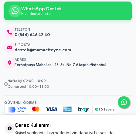
WhatsApp Destek
Hızlı destek hattı
TELEFON
0 (544) 646 42 40
E-POSTA
destek@mamaciteyze.com
ADRES
Ferhatpaşa Mahallesi, 23. Sk. No:7 Ataşehir/İstanbul
Hafta içi 09:00–18:00
Cumartesi 10:00–13:00
GÜVENLI ÖDEME
3D Secure
256-bit SSL
Çerez Kullanımı
Kişisel verileriniz, hizmetlerimizin daha iyi bir şekilde
© 2026 Mamacı Teyze · Nurşen ve ekibi ile birlikte
ile hazırlandı.