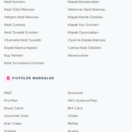
Kedi Kumları
Köpek Konserveleri
Kedi Ödül Maması
Veteriner Kedi Maması
Yetişkin Kedi Maması
Köpek Kemik Ödülleri
Kedi Çorbası
Köpek Yaz Ürünleri
Kedi Tuvalet Ürünleri
Köpek Oyuncakları
Otomatik Kedi Tuvaleti
Özel Irk Köpek Maması
Köpek Mama Kapları
Catnip Kedi Ödülleri
Kuş Yemleri
Akvaryumlar
Kedi Tırmalama Ürünleri
POPÜLER MARKALAR
N&D
Exclusion
Pro Plan
Hill's Science Plan
Royal Canin
Brit Care
Gourmet Gold
Orijen
Ever Clean
Reflex
Schesir
Acana