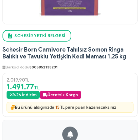
SCHESIR YETKI BELGESI
Schesir Born Carnivore Tahılsız Somon Ringa
Balıklı ve Tavuklu Yetişkin Kedi Maması 1,25 kg
Barkod Kodu
8005852138231
2.019,90
TL
1.491,77
TL
%
26
İndirim
Ücretsiz Kargo
Bu ürünü aldığınızda
15
TL para puan kazanacaksınız