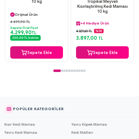
10 kg
Tropikal Meyveli
Kısırlaştırılmış Kedi Maması
Aynı Gün Kargo
10 kg
Orijinal Ürün
Güvenli Ödeme
4.499,90 TL
+4 Hediye Ürün
Aynı Gün Kargo
Sepete Özel Fiyat
Aynı Gün Kargo
4.329,60 TL
%10
4.299,90
TL
Orijinal Ürün
3.897,00
200,00 TL İndirim
TL
Güvenli Ödeme
+4 Hediye Ürün
Sepete Ekle
Sepete Ekle
POPÜLER KATEGORILER
Kısır Kedi Maması
Yavru Köpek Maması
Yavru Kedi Maması
Kedi Maltları