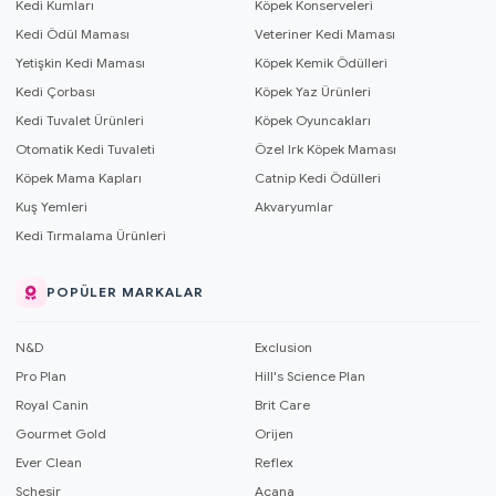
Kedi Kumları
Köpek Konserveleri
Kedi Ödül Maması
Veteriner Kedi Maması
Yetişkin Kedi Maması
Köpek Kemik Ödülleri
Kedi Çorbası
Köpek Yaz Ürünleri
Kedi Tuvalet Ürünleri
Köpek Oyuncakları
Otomatik Kedi Tuvaleti
Özel Irk Köpek Maması
Köpek Mama Kapları
Catnip Kedi Ödülleri
Kuş Yemleri
Akvaryumlar
Kedi Tırmalama Ürünleri
POPÜLER MARKALAR
N&D
Exclusion
Pro Plan
Hill's Science Plan
Royal Canin
Brit Care
Gourmet Gold
Orijen
Ever Clean
Reflex
Schesir
Acana