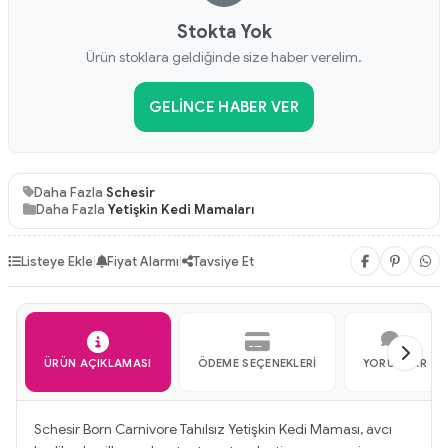
Stokta Yok
Ürün stoklara geldiğinde size haber verelim.
GELINCE HABER VER
Daha Fazla
Schesir
Daha Fazla
Yetişkin Kedi Mamaları
Listeye Ekle
|
Fiyat Alarmı
|
Tavsiye Et
ÜRÜN AÇIKLAMASI
ÖDEME SEÇENEKLERI
YORUMLAR
Schesir Born Carnivore Tahılsız Yetişkin Kedi Maması, avcı