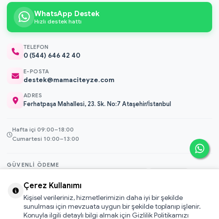
WhatsApp Destek
Hızlı destek hattı
TELEFON
0 (544) 646 42 40
E-POSTA
destek@mamaciteyze.com
ADRES
Ferhatpaşa Mahallesi, 23. Sk. No:7 Ataşehir/İstanbul
Hafta içi 09:00–18:00
Cumartesi 10:00–13:00
GÜVENLI ÖDEME
3D Secure
Çerez Kullanımı
256-bit SSL
Kişisel verileriniz, hizmetlerimizin daha iyi bir şekilde
sunulması için mevzuata uygun bir şekilde toplanıp işlenir.
Konuyla ilgili detaylı bilgi almak için Gizlilik Politikamızı
© 2026 Mamacı Teyze · Nurşen ve ekibi ile birlikte
ile hazırlandı.