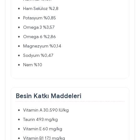
Ham Selüloz %2,8
Potasyum %0,85
Omega 3 %3,57
Omega 6 %2,86
Magnezyum %0,14
Sodyum %0,47
Nem %10
Besin Katkı Maddeleri
Vitamin A 30.590 IU/kg
Taurin 493 mg/kg
Vitamin E 60 mg/kg
Vitamin B1 17,1 mg/kg