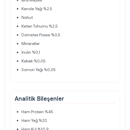
Bira Mayası
Kanola Yağı %2,5
Nohut
Keten Tohumu %2,5
Domates Posası %0,5
Mineraller
İnülin %0,1
Kabak %0,05
Somon Yağı %0,05
Analitik Bileşenler
Ham Protein %45
Ham Yağ %20
Ham Kül %10,9