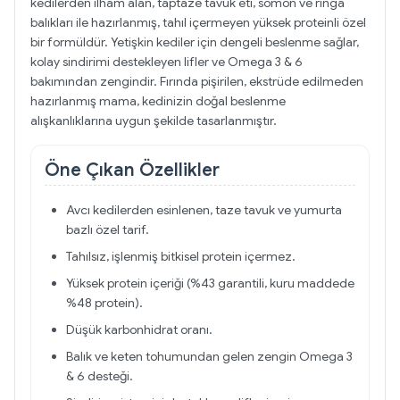
kedilerden ilham alan, taptaze tavuk eti, somon ve ringa
balıkları ile hazırlanmış, tahıl içermeyen yüksek proteinli özel
bir formüldür. Yetişkin kediler için dengeli beslenme sağlar,
kolay sindirimi destekleyen lifler ve Omega 3 & 6
bakımından zengindir. Fırında pişirilen, ekstrüde edilmeden
hazırlanmış mama, kedinizin doğal beslenme
alışkanlıklarına uygun şekilde tasarlanmıştır.
Öne Çıkan Özellikler
Avcı kedilerden esinlenen, taze tavuk ve yumurta
bazlı özel tarif.
Tahılsız, işlenmiş bitkisel protein içermez.
Yüksek protein içeriği (%43 garantili, kuru maddede
%48 protein).
Düşük karbonhidrat oranı.
Balık ve keten tohumundan gelen zengin Omega 3
& 6 desteği.