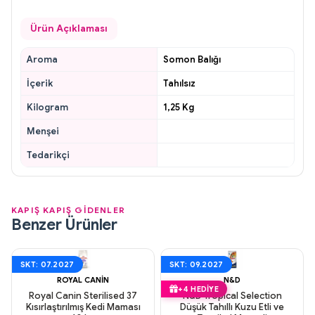
Ürün Açıklaması
Aroma
Somon Balığı
İçerik
Tahılsız
Kilogram
1,25 Kg
Menşei
Tedarikçi
KAPIŞ KAPIŞ GİDENLER
Benzer Ürünler
SKT: 07.2027
SKT: 09.2027
ROYAL CANIN
N&D
+4 HEDIYE
Royal Canin Sterilised 37
N&D Tropical Selection
Kısırlaştırılmış Kedi Maması
Düşük Tahıllı Kuzu Etli ve