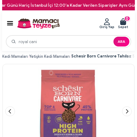
 Hariç İstanbul İçi 12:00'a Kadar Verilen Siparişler Aynı Gün Kapını
0
Giriş Yap
Sepet
ARA
i
Kedi Mamaları
Yetişkin Kedi Mamaları