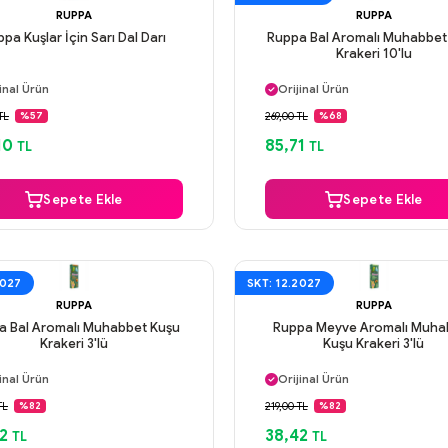
RUPPA
RUPPA
pa Kuşlar İçin Sarı Dal Darı
Ruppa Bal Aromalı Muhabbet
Krakeri 10'lu
ı Gün Kargo
Aynı Gün Kargo
inal Ürün
Orijinal Ürün
venli Ödeme
Güvenli Ödeme
TL
269,00 TL
%57
%68
ı Gün Kargo
Aynı Gün Kargo
10
85,71
TL
TL
Sepete Ekle
Sepete Ekle
2027
SKT: 12.2027
RUPPA
RUPPA
a Bal Aromalı Muhabbet Kuşu
Ruppa Meyve Aromalı Muha
Krakeri 3'lü
Kuşu Krakeri 3'lü
ı Gün Kargo
Aynı Gün Kargo
inal Ürün
Orijinal Ürün
venli Ödeme
Güvenli Ödeme
TL
219,00 TL
%82
%82
ı Gün Kargo
Aynı Gün Kargo
2
38,42
TL
TL