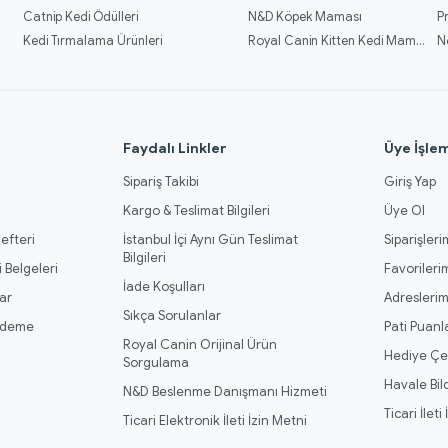
Catnip Kedi Ödülleri
N&D Köpek Maması
P
Kedi Tırmalama Ürünleri
Royal Canin Kitten Kedi Mamaları
N
l
Faydalı Linkler
Üye İşlem
Sipariş Takibi
Giriş Yap
Kargo & Teslimat Bilgileri
Üye Ol
efteri
İstanbul İçi Aynı Gün Teslimat
Siparişleri
Bilgileri
 Belgeleri
Favorileri
İade Koşulları
ar
Adresleri
Sıkça Sorulanlar
Ödeme
Pati Puanl
Royal Canin Orijinal Ürün
Hediye Çe
Sorgulama
Havale Bil
N&D Beslenme Danışmanı Hizmeti
Ticari İleti
Ticari Elektronik İleti İzin Metni