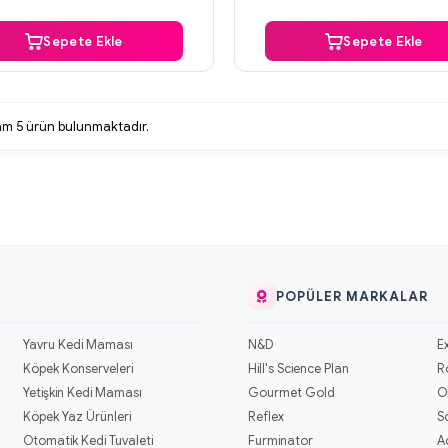
Sepete Ekle
Sepete Ekle
lam
5
ürün bulunmaktadır.
POPÜLER MARKALAR
Yavru Kedi Maması
N&D
E
Köpek Konserveleri
Hill's Science Plan
R
Yetişkin Kedi Maması
Gourmet Gold
O
Köpek Yaz Ürünleri
Reflex
S
Otomatik Kedi Tuvaleti
Furminator
A