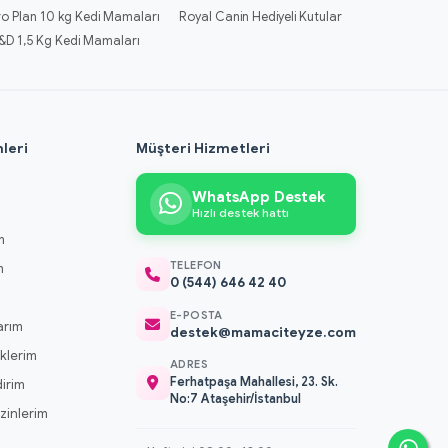
ro Plan 10 kg Kedi Mamaları
Royal Canin Hediyeli Kutular
&D 1,5 Kg Kedi Mamaları
leri
Müşteri Hizmetleri
WhatsApp Destek
Hızlı destek hattı
m
TELEFON
m
0 (544) 646 42 40
m
E-POSTA
arım
destek@mamaciteyze.com
klerim
ADRES
Ferhatpaşa Mahallesi, 23. Sk.
dirim
No:7 Ataşehir/İstanbul
 İzinlerim