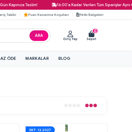
 Kapınıza Teslim!
16:00'a Kadar Verilen Tüm Siparişler Aynı Gü
ariş Takibi
Puan Kazanma Koşulları
Yetki Belgeleri
0
ARA
Giriş Yap
Sepet
 AZ ÖDE
MARKALAR
BLOG
SKT: 12.2027