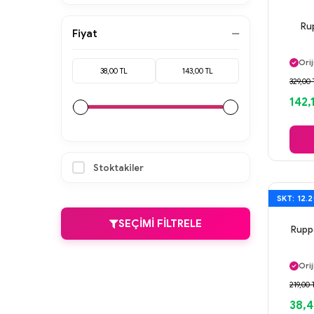
Rup
Fiyat
Ayn
Orij
Gü
329,00 
Ayn
142,
Stoktakiler
SKT: 12.
SEÇIMI FILTRELE
Rupp
Ayn
Orij
Gü
219,00 
Ayn
38,4