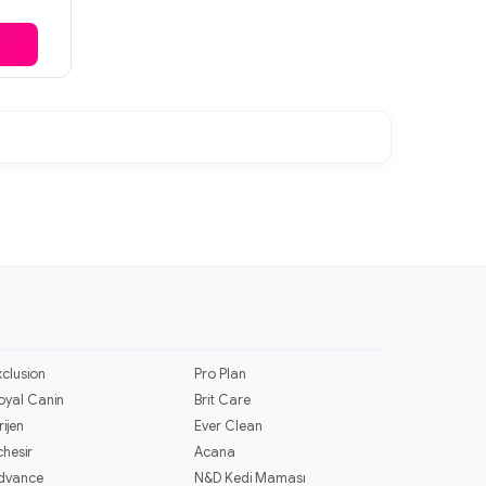
xclusion
Pro Plan
oyal Canin
Brit Care
rijen
Ever Clean
chesir
Acana
dvance
N&D Kedi Maması