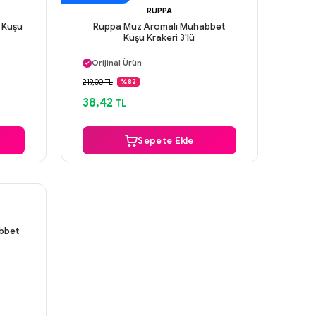
RUPPA
 Kuşu
Ruppa Muz Aromalı Muhabbet
Kuşu Krakeri 3'lü
Aynı Gün Kargo
Orijinal Ürün
Güvenli Ödeme
219,00 TL
%82
Aynı Gün Kargo
38,42
TL
Sepete Ekle
bbet