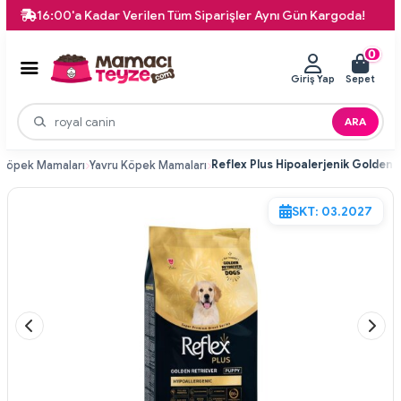
16:00'a Kadar Verilen Tüm Siparişler Aynı Gün Kargoda!
74
0
Giriş Yap
Sepet
ARA
Köpek Mamaları
Yavru Köpek Mamaları
SKT: 03.2027