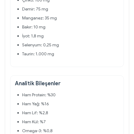
Çinko: 100 mg
Demir: 75 mg
Manganez: 35 mg
Bakır: 10 mg
İyot: 1,8 mg
Selenyum: 0,25 mg
Taurin: 1.000 mg
Analitik Bileşenler
Ham Protein: %30
Ham Yağ: %16
Ham Lif: %2,8
Ham Kül: %7
Omega-3: %0,8