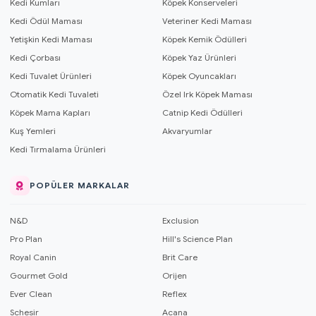
Kedi Kumları
Köpek Konserveleri
Kedi Ödül Maması
Veteriner Kedi Maması
Yetişkin Kedi Maması
Köpek Kemik Ödülleri
Kedi Çorbası
Köpek Yaz Ürünleri
Kedi Tuvalet Ürünleri
Köpek Oyuncakları
Otomatik Kedi Tuvaleti
Özel Irk Köpek Maması
Köpek Mama Kapları
Catnip Kedi Ödülleri
Kuş Yemleri
Akvaryumlar
Kedi Tırmalama Ürünleri
POPÜLER MARKALAR
N&D
Exclusion
Pro Plan
Hill's Science Plan
Royal Canin
Brit Care
Gourmet Gold
Orijen
Ever Clean
Reflex
Schesir
Acana