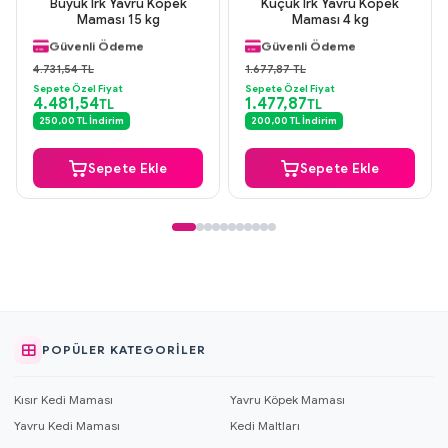
Büyük Irk Yavru Köpek
Küçük Irk Yavru Köpek
Aynı Gün Kargo
Aynı Gün Kargo
Maması 15 kg
Maması 4 kg
Orijinal Ürün
Orijinal Ürün
Güvenli Ödeme
Güvenli Ödeme
Aynı Gün Kargo
Aynı Gün Kargo
4.731,54 TL
1.677,87 TL
Sepete Özel Fiyat
Sepete Özel Fiyat
4.481,54
1.477,87
TL
TL
250,00 TL İndirim
200,00 TL İndirim
Sepete Ekle
Sepete Ekle
POPÜLER KATEGORILER
Kısır Kedi Maması
Yavru Köpek Maması
Yavru Kedi Maması
Kedi Maltları