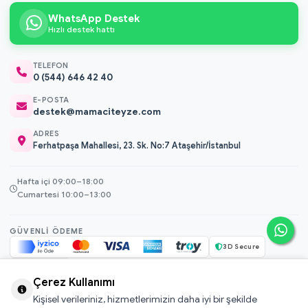
WhatsApp Destek
Hızlı destek hattı
TELEFON
0 (544) 646 42 40
E-POSTA
destek@mamaciteyze.com
ADRES
Ferhatpaşa Mahallesi, 23. Sk. No:7 Ataşehir/İstanbul
Hafta içi 09:00–18:00
Cumartesi 10:00–13:00
GÜVENLI ÖDEME
3D Secure
256-bit SSL
Çerez Kullanımı
Kişisel verileriniz, hizmetlerimizin daha iyi bir şekilde
© 2026 Mamacı Teyze · Nurşen ve ekibi ile birlikte
ile hazırlandı.