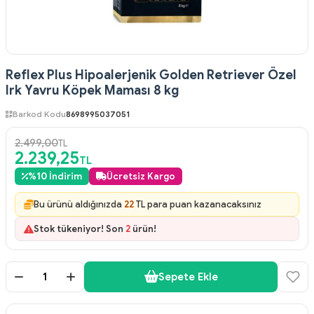
Reflex Plus Hipoalerjenik Golden Retriever Özel
Irk Yavru Köpek Maması 8 kg
Barkod Kodu
8698995037051
2.499,00
TL
2.239,25
TL
%
10
İndirim
Ücretsiz Kargo
Bu ürünü aldığınızda
22
TL para puan kazanacaksınız
Stok tükeniyor! Son
2
ürün!
Sepete Ekle