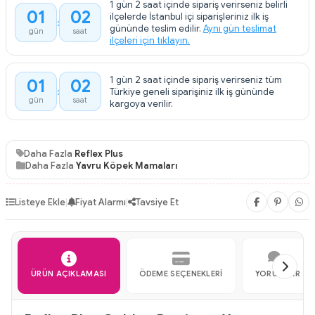
1 gün 2 saat içinde sipariş verirseniz belirli
01
02
ilçelerde İstanbul içi siparişleriniz ilk iş
gününde teslim edilir.
Aynı gün teslimat
gün
saat
ilçeleri için tıklayın.
1 gün 2 saat içinde sipariş verirseniz tüm
01
02
Türkiye geneli siparişiniz ilk iş gününde
gün
saat
kargoya verilir.
Daha Fazla
Reflex Plus
Daha Fazla
Yavru Köpek Mamaları
Listeye Ekle
|
Fiyat Alarmı
|
Tavsiye Et
ÜRÜN AÇIKLAMASI
ÖDEME SEÇENEKLERI
YORUMLAR