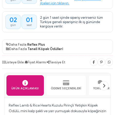
ilçeleri için tıklayın.
2 gün 1 saat içinde sipariş verirseniz tüm
02
01
:
Türkiye geneli siparişiniz ilk iş gününde
gün
saat
kargoya verilir.
Daha Fazla
Reflex Plus
Daha Fazla
Taneli Köpek Ödülleri
Listeye Ekle
|
Fiyat Alarmı
|
Tavsiye Et
ÜRÜN AÇIKLAMASI
ÖDEME SEÇENEKLERI
YORUMLAR
Reflex Lamb & Rice Hearts Kuzulu Pirinçli Yetişkin Köpek
Ödülü, mini kalp şekli ve yarı yumuşak dokusuyla köpeğinizin