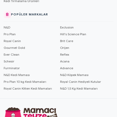
Kedi Tırmalama Ürünleri
POPÜLER MARKALAR
N&D
Exclusion
Pro Plan
Hill's Science Plan
Royal Canin
Brit Care
Gourmet Gold
Orijen
Ever Clean
Reflex
Schesir
Acana
Furminator
Advance
N&D Kedi Maması
N&D Köpek Maması
Pro Plan 10 kg Kedi Mamaları
Royal Canin Hediyeli Kutular
Royal Canin Kitten Kedi Mamaları
N&D 1,5 Kg Kedi Mamaları