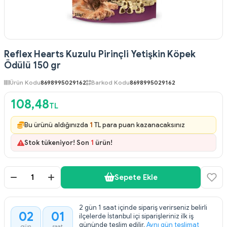
Reflex Hearts Kuzulu Pirinçli Yetişkin Köpek
Ödülü 150 gr
Ürün Kodu
8698995029162
Barkod Kodu
8698995029162
108,48
TL
Bu ürünü aldığınızda
1
TL para puan kazanacaksınız
Stok tükeniyor! Son
1
ürün!
Sepete Ekle
2 gün 1 saat içinde sipariş verirseniz belirli
02
01
ilçelerde İstanbul içi siparişleriniz ilk iş
:
gününde teslim edilir.
Aynı gün teslimat
gün
saat