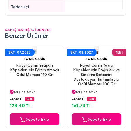
Tedarikçi
KAPIŞ KAPIŞ GİDENLER
Benzer Ürünler
SKT: 07.2027
SKT: 08.2027
YENI
ROYAL CANIN
ROYAL CANIN
Royal Canin Yetişkin
Royal Canin Yavru
Köpekler İçin Eğitim Amaçlı
Köpekler İçin Bağışıklık ve
Ödül Maması 110 Gr
Sindirim Sistemini
Destekleyen Tamamlayıcı
Ödül Maması 100 Gr
Aynı Gün Kargo
Aynı Gün Kargo
Orijinal Ürün
Orijinal Ürün
Güvenli Ödeme
Güvenli Ödeme
247,40 TL
247,40 TL
%48
%35
Aynı Gün Kargo
Aynı Gün Kargo
128,40
161,73
TL
TL
Sepete Ekle
Sepete Ekle