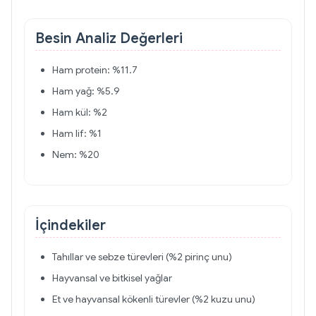
Besin Analiz Değerleri
Ham protein: %11.7
Ham yağ: %5.9
Ham kül: %2
Ham lif: %1
Nem: %20
İçindekiler
Tahıllar ve sebze türevleri (%2 pirinç unu)
Hayvansal ve bitkisel yağlar
Et ve hayvansal kökenli türevler (%2 kuzu unu)