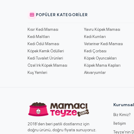
POPÜLER KATEGORILER
Kısır Kedi Maması
Yavru Köpek Maması
Kedi Maltları
Kedi Kumları
Kedi Ödül Maması
Veteriner Kedi Maması
Köpek Kemik Ödülleri
Kedi Çorbası
Kedi Tuvalet Ürünleri
Köpek Oyuncakları
Özel Irk Köpek Maması
Köpek Mama Kapları
Kuş Yemleri
Akvaryumlar
Kurumsa
Biz Kimiz?
İletişim
2018'den beri patili dostlarınız için
doğru ürünü, doğru fiyata sunuyoruz.
Teyze'nin D