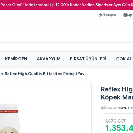
Günü Hariç İstanbul İçi 12:00'a Kadar Verilen Siparişler Aynı Gün Kapınıza
İletişim
Sip
KEMIRGEN
AKVARYUM
FIRSAT ÜRÜNLERI
ÇOK AL
rı
Reflex High Quality Biftekli ve Pirinçli Yavru Köpek Maması 15 kg
Reflex High
Köpek Mam
Ürün Kodu
rfl-10
1.870,00
TL
1.353,