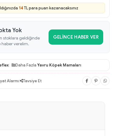
ldığınızda
14
TL para puan kazanacaksınız
okta Yok
GELINCE HABER VER
n stoklara geldiğinde
e haber verelim.
eflex
Daha Fazla
Yavru Köpek Mamaları
iyat Alarmı
|
Tavsiye Et