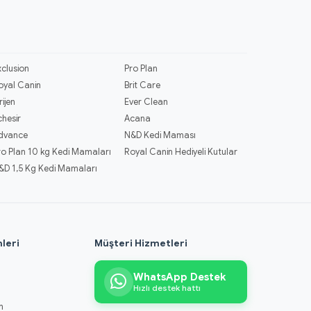
xclusion
Pro Plan
oyal Canin
Brit Care
rijen
Ever Clean
chesir
Acana
dvance
N&D Kedi Maması
ro Plan 10 kg Kedi Mamaları
Royal Canin Hediyeli Kutular
&D 1,5 Kg Kedi Mamaları
leri
Müşteri Hizmetleri
WhatsApp Destek
Hızlı destek hattı
m