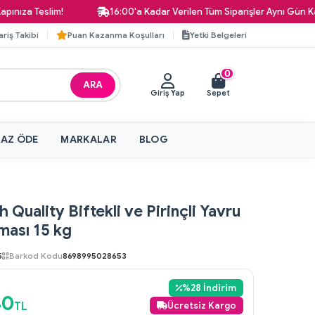
 Teslim!
16:00'a Kadar Verilen Tüm Siparişler Aynı Gün Kargoda
ariş Takibi
Puan Kazanma Koşulları
Yetki Belgeleri
0
ARA
Giriş Yap
Sepet
 AZ ÖDE
MARKALAR
BLOG
 Quality Biftekli ve Pirinçli Yavru
ası 15 kg
5
Barkod Kodu
8698995028653
%
28
İndirim
40
TL
Ücretsiz Kargo