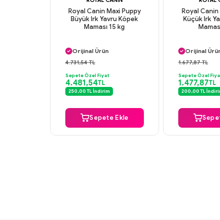
Royal Canin Maxi Puppy
Royal Canin
Büyük Irk Yavru Köpek
Küçük Irk Y
Maması 15 kg
Maması
Aynı Gün Kargo
Aynı Gün K
Orijinal Ürün
Orijinal Ürü
Güvenli Ödeme
Güvenli Ö
4.731,54 TL
1.677,87 TL
Aynı Gün Kargo
Aynı Gün K
Sepete Özel Fiyat
Sepete Özel Fiya
4.481,54
1.477,87
TL
TL
250,00 TL İndirim
200,00 TL İndir
Sepete Ekle
Sepet