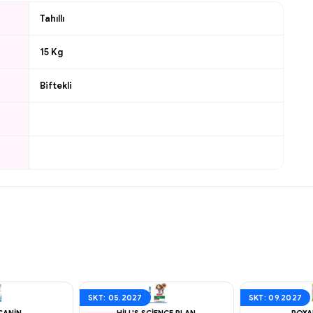
Tahıllı
15 Kg
Biftekli
SKT: 05.2027
SKT: 09.2027
CANIN
HILL'S SCIENCE PLAN
ROYA