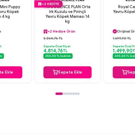
+2 HEDIYE
 Mini Puppy
Hill's SCIENCE PLAN Orta
Royal Ca
avru Köpek
Irk Kuzulu ve Pirinçli
Yavru Köpe
 4 kg
Yavru Köpek Maması 14
kg
argo
Aynı Gün
n
+2 Hediye Ürün
Orijinal Ü
deme
Aynı Gün Kargo
Güvenli
5.064,76 TL
1.699,90 TL
argo
Orijinal Ürün
Aynı Gün
t
Sepete Özel Fiyat
Sepete Özel Fi
Güvenli Ödeme
4.814,76
1.499,90
TL
T
+2 Hediye Ürün
im
250,00 TL İndirim
200,00 TL İnd
e Ekle
Sepete Ekle
Sep