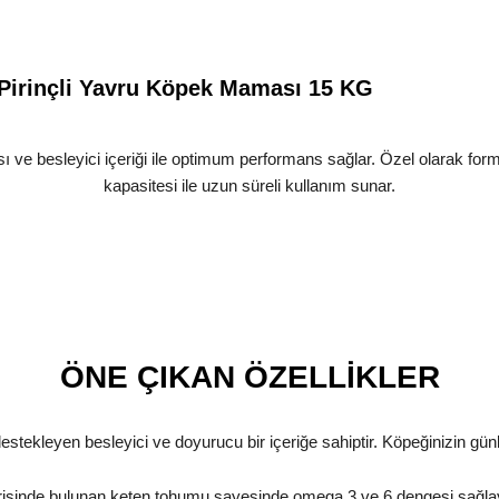
e Pirinçli Yavru Köpek Maması 15 KG
sı ve besleyici içeriği ile optimum performans sağlar. Özel olarak fo
kapasitesi ile uzun süreli kullanım sunar.
ÖNE ÇIKAN ÖZELLİKLER
estekleyen besleyici ve doyurucu bir içeriğe sahiptir. Köpeğinizin günlü
risinde bulunan keten tohumu sayesinde omega 3 ve 6 dengesi sağlaya