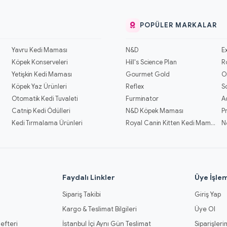
POPÜLER MARKALAR
Yavru Kedi Maması
N&D
E
Köpek Konserveleri
Hill's Science Plan
R
Yetişkin Kedi Maması
Gourmet Gold
O
Köpek Yaz Ürünleri
Reflex
S
Otomatik Kedi Tuvaleti
Furminator
A
Catnip Kedi Ödülleri
N&D Köpek Maması
P
Kedi Tırmalama Ürünleri
Royal Canin Kitten Kedi Mamaları
N
l
Faydalı Linkler
Üye İşlem
Sipariş Takibi
Giriş Yap
Kargo & Teslimat Bilgileri
Üye Ol
efteri
İstanbul İçi Aynı Gün Teslimat
Siparişleri