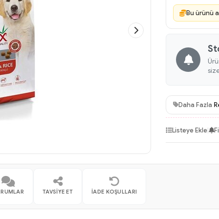
Bu ürünü a
St
Ürü
siz
Daha Fazla
R
Listeye Ekle
|
F
ORUMLAR
TAVSIYE ET
İADE KOŞULLARI