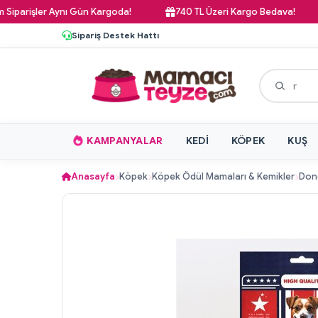
arişler Aynı Gün Kargoda!
740 TL Üzeri Kargo Bedava!
Sipariş Destek Hattı
KAMPANYALAR
KEDI
KÖPEK
KUŞ
Anasayfa
Köpek
Köpek Ödül Mamaları & Kemikler
Dond