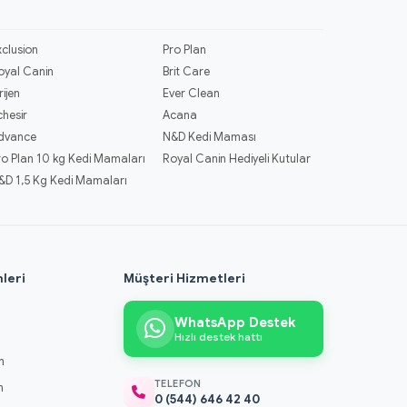
xclusion
Pro Plan
oyal Canin
Brit Care
rijen
Ever Clean
chesir
Acana
dvance
N&D Kedi Maması
ro Plan 10 kg Kedi Mamaları
Royal Canin Hediyeli Kutular
&D 1,5 Kg Kedi Mamaları
leri
Müşteri Hizmetleri
WhatsApp Destek
Hızlı destek hattı
m
TELEFON
m
0 (544) 646 42 40