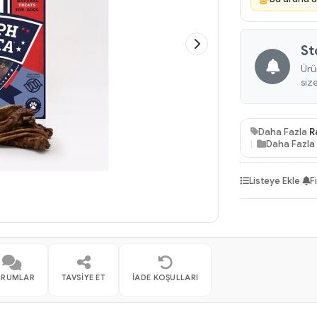
St
Ürü
siz
Daha Fazla
R
Daha Fazla
Listeye Ekle
|
F
ORUMLAR
TAVSIYE ET
İADE KOŞULLARI