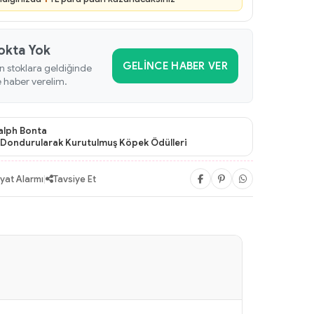
okta Yok
GELINCE HABER VER
n stoklara geldiğinde
e haber verelim.
alph Bonta
Dondurularak Kurutulmuş Köpek Ödülleri
iyat Alarmı
|
Tavsiye Et