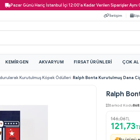
Pazar Günü Hariç İstanbul İçi 12:00'a Kadar Verilen Siparişler Aynı Gün K
İletişim
Sip
KEMIRGEN
AKVARYUM
FIRSAT ÜRÜNLERI
ÇOK AL
urularak Kurutulmuş Köpek Ödülleri
Ralph Bon
Barkod Kodu
868
146,06
TL
121,73
T
Bu ürünü a