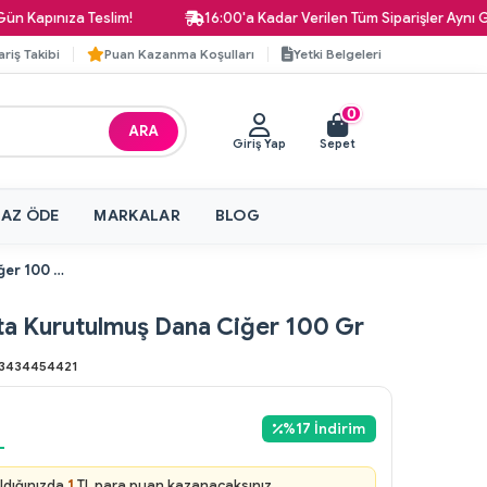
apınıza Teslim!
16:00'a Kadar Verilen Tüm Siparişler Aynı Gün 
ariş Takibi
Puan Kazanma Koşulları
Yetki Belgeleri
0
ARA
Giriş Yap
Sepet
 AZ ÖDE
MARKALAR
BLOG
Ralph Bonta Kurutulmuş Dana Ciğer 100 Gr
ta Kurutulmuş Dana Ciğer 100 Gr
3434454421
%
17
İndirim
L
ldığınızda
1
TL para puan kazanacaksınız