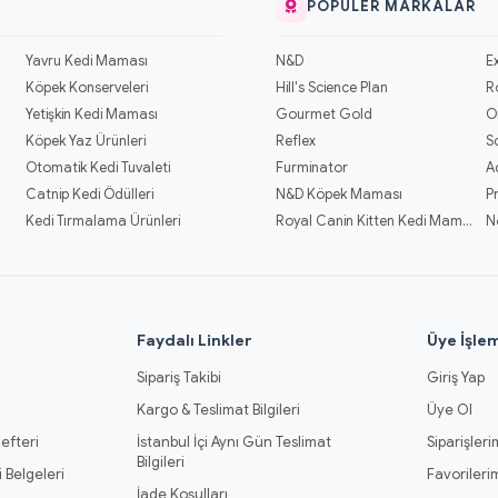
POPÜLER MARKALAR
Yavru Kedi Maması
N&D
E
Köpek Konserveleri
Hill's Science Plan
R
Yetişkin Kedi Maması
Gourmet Gold
O
Köpek Yaz Ürünleri
Reflex
S
Otomatik Kedi Tuvaleti
Furminator
A
Catnip Kedi Ödülleri
N&D Köpek Maması
P
Kedi Tırmalama Ürünleri
Royal Canin Kitten Kedi Mamaları
N
l
Faydalı Linkler
Üye İşlem
Sipariş Takibi
Giriş Yap
Kargo & Teslimat Bilgileri
Üye Ol
efteri
İstanbul İçi Aynı Gün Teslimat
Siparişleri
Bilgileri
 Belgeleri
Favorileri
İade Koşulları