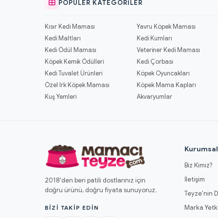
POPÜLER KATEGORILER
Kısır Kedi Maması
Yavru Köpek Maması
Kedi Maltları
Kedi Kumları
Kedi Ödül Maması
Veteriner Kedi Maması
Köpek Kemik Ödülleri
Kedi Çorbası
Kedi Tuvalet Ürünleri
Köpek Oyuncakları
Özel Irk Köpek Maması
Köpek Mama Kapları
Kuş Yemleri
Akvaryumlar
Kurumsa
Biz Kimiz?
İletişim
2018'den beri patili dostlarınız için
doğru ürünü, doğru fiyata sunuyoruz.
Teyze'nin D
Marka Yetki
BIZI TAKIP EDIN