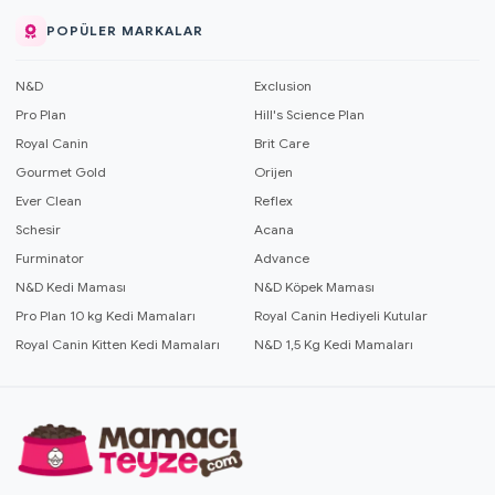
POPÜLER MARKALAR
N&D
Exclusion
Pro Plan
Hill's Science Plan
Royal Canin
Brit Care
Gourmet Gold
Orijen
Ever Clean
Reflex
Schesir
Acana
Furminator
Advance
N&D Kedi Maması
N&D Köpek Maması
Pro Plan 10 kg Kedi Mamaları
Royal Canin Hediyeli Kutular
Royal Canin Kitten Kedi Mamaları
N&D 1,5 Kg Kedi Mamaları