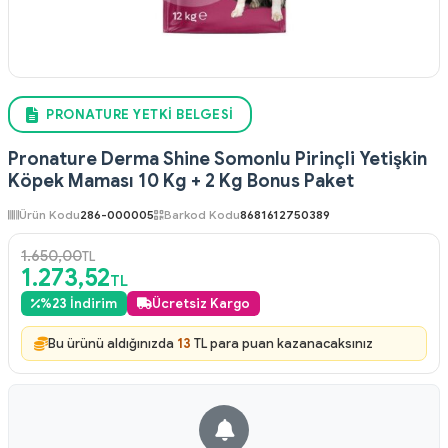
PRONATURE YETKI BELGESI
Pronature Derma Shine Somonlu Pirinçli Yetişkin
Köpek Maması 10 Kg + 2 Kg Bonus Paket
Ürün Kodu
286-000005
Barkod Kodu
8681612750389
1.650,00
TL
1.273,52
TL
%
23
İndirim
Ücretsiz Kargo
Bu ürünü aldığınızda
13
TL para puan kazanacaksınız