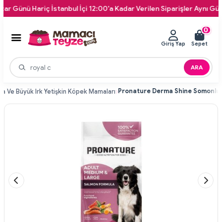
ü Hariç İstanbul İçi 12:00'a Kadar Verilen Siparişler Aynı Gün Kapın
0
Giriş Yap
Sepet
ARA
ta Ve Büyük Irk Yetişkin Köpek Mamaları