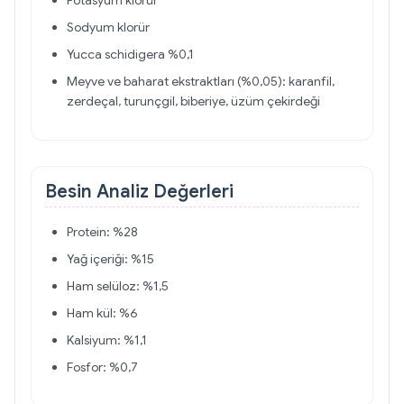
Potasyum klorür
Sodyum klorür
Yucca schidigera %0,1
Meyve ve baharat ekstraktları (%0,05): karanfil,
zerdeçal, turunçgil, biberiye, üzüm çekirdeği
Besin Analiz Değerleri
Protein: %28
Yağ içeriği: %15
Ham selüloz: %1,5
Ham kül: %6
Kalsiyum: %1,1
Fosfor: %0,7