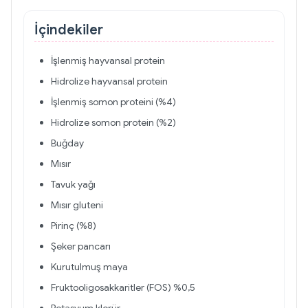
İçindekiler
İşlenmiş hayvansal protein
Hidrolize hayvansal protein
İşlenmiş somon proteini (%4)
Hidrolize somon protein (%2)
Buğday
Mısır
Tavuk yağı
Mısır gluteni
Pirinç (%8)
Şeker pancarı
Kurutulmuş maya
Fruktooligosakkaritler (FOS) %0,5