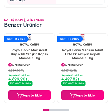
Tedarikçi
KAPIŞ KAPIŞ GİDENLER
Benzer Ürünler
SKT: 11.2026
SKT: 02.2027
ROYAL CANIN
ROYAL CANIN
Royal Canin Maxi Adult
Royal Canin Medium Adult
Büyük Irk Yetişkin Köpek
Orta Irk Yetişkin Köpek
Maması 15 kg
Maması 15 kg
Aynı Gün Kargo
Aynı Gün Kargo
Orijinal Ürün
Orijinal Ürün
Güvenli Ödeme
Güvenli Ödeme
4.949,90 TL
4.747,82 TL
Aynı Gün Kargo
Aynı Gün Kargo
Sepete Özel Fiyat
Sepete Özel Fiyat
4.699,90
4.497,82
TL
TL
250,00 TL İndirim
250,00 TL İndirim
Sepete Ekle
Sepete Ekle