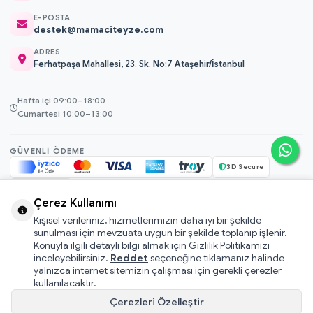
E-POSTA
destek@mamaciteyze.com
ADRES
Ferhatpaşa Mahallesi, 23. Sk. No:7 Ataşehir/İstanbul
Hafta içi 09:00–18:00
Cumartesi 10:00–13:00
GÜVENLI ÖDEME
3D Secure
256-bit SSL
Çerez Kullanımı
Kişisel verileriniz, hizmetlerimizin daha iyi bir şekilde
© 2026 Mamacı Teyze · Nurşen ve ekibi ile birlikte
ile hazırlandı.
sunulması için mevzuata uygun bir şekilde toplanıp işlenir.
Mesafeli Satış Sözleşmesi
Konuyla ilgili detaylı bilgi almak için Gizlilik Politikamızı
inceleyebilirsiniz.
Reddet
seçeneğine tıklamanız halinde
Pati Puan Kazanma Koşulları
yalnızca internet sitemizin çalışması için gerekli çerezler
Gizlilik ve Çerez Politikası
kullanılacaktır.
KVKK Aydınlatma Metni
Çerezleri Özelleştir
Kullanıcı Sözleşmesi