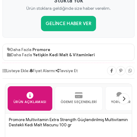
Stokta Yok
Ürün stoklara geldiğinde size haber verelim.
GELINCE HABER VER
Daha Fazla
Promore
Daha Fazla
Yetişkin Kedi Malt & Vitaminleri
Listeye Ekle
|
Fiyat Alarmı
|
Tavsiye Et
ÜRÜN AÇIKLAMASI
ÖDEME SEÇENEKLERI
YORUMLAR
Promore Multivitamin Extra Strength Güçlendirilmiş Multivitamin
Destekli Kedi Malt Macunu 100 gr