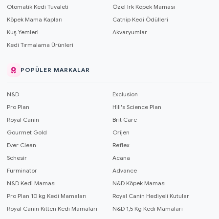
Otomatik Kedi Tuvaleti
Özel Irk Köpek Maması
Köpek Mama Kapları
Catnip Kedi Ödülleri
Kuş Yemleri
Akvaryumlar
Kedi Tırmalama Ürünleri
POPÜLER MARKALAR
N&D
Exclusion
Pro Plan
Hill's Science Plan
Royal Canin
Brit Care
Gourmet Gold
Orijen
Ever Clean
Reflex
Schesir
Acana
Furminator
Advance
N&D Kedi Maması
N&D Köpek Maması
Pro Plan 10 kg Kedi Mamaları
Royal Canin Hediyeli Kutular
Royal Canin Kitten Kedi Mamaları
N&D 1,5 Kg Kedi Mamaları