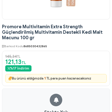
Promore Multivitamin Extra Strength
Güçlendirilmiş Multivitamin Destekli Kedi Malt
Macunu 100 gr
Barkod Kodu
8685030432865
145,34
TL
121,13
TL
%
17
İndirim
Bu ürünü aldığınızda
1
TL para puan kazanacaksınız