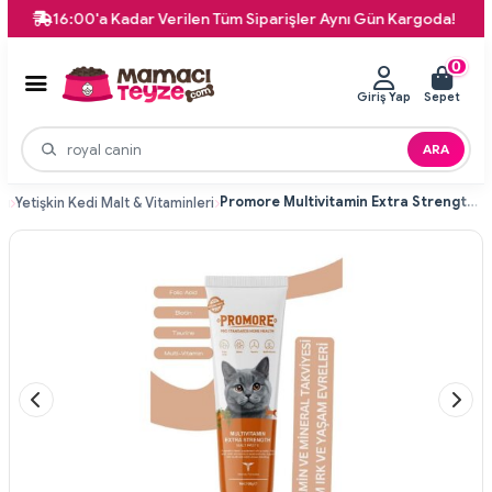
16:00'a Kadar Verilen Tüm Siparişler Aynı Gün Kargoda!
0
Giriş Yap
Sepet
ARA
Promore Multivitamin Extra Strength Güçlendirilmiş Multivitamin Destekli Kedi Malt Macunu 100 gr
ri
Yetişkin Kedi Malt & Vitaminleri