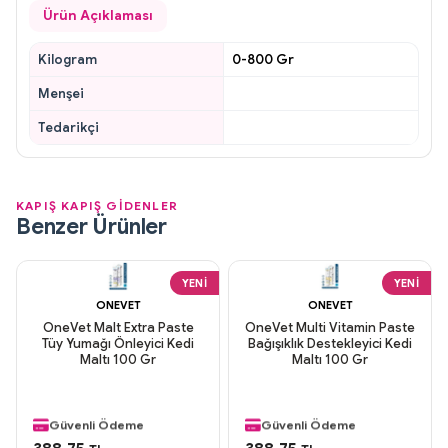
Ürün Açıklaması
Kilogram
0-800 Gr
Menşei
Tedarikçi
KAPIŞ KAPIŞ GİDENLER
Benzer Ürünler
YENI
YENI
ONEVET
ONEVET
OneVet Malt Extra Paste
OneVet Multi Vitamin Paste
Tüy Yumağı Önleyici Kedi
Bağışıklık Destekleyici Kedi
Maltı 100 Gr
Maltı 100 Gr
Aynı Gün Kargo
Aynı Gün Kargo
Orijinal Ürün
Orijinal Ürün
Güvenli Ödeme
Güvenli Ödeme
Aynı Gün Kargo
Aynı Gün Kargo