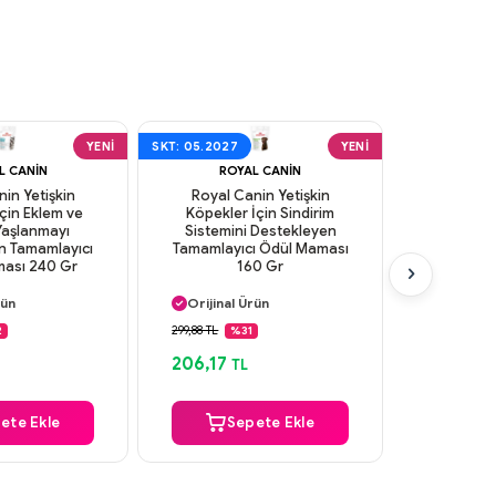
YENI
SKT: 05.2027
YENI
SKT: 07.2027
L CANIN
ROYAL CANIN
P
in Yetişkin
Royal Canin Yetişkin
Platinum
çin Eklem ve
Köpekler İçin Sindirim
Köpek 
 Yaşlanmayı
Sistemini Destekleyen
n Tamamlayıcı
Tamamlayıcı Ödül Maması
ası 240 Gr
160 Gr
 Kargo
Aynı Gün Kargo
Aynı G
rün
Orijinal Ürün
Orijinal
 Ödeme
Güvenli Ödeme
Güvenl
299,88 TL
500,00 TL
2
%31
 Kargo
Aynı Gün Kargo
Aynı G
206,17
450,00
TL
ete Ekle
Sepete Ekle
S