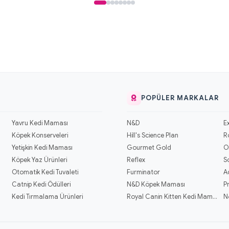
POPÜLER MARKALAR
Yavru Kedi Maması
N&D
E
Köpek Konserveleri
Hill's Science Plan
R
Yetişkin Kedi Maması
Gourmet Gold
O
Köpek Yaz Ürünleri
Reflex
S
Otomatik Kedi Tuvaleti
Furminator
A
Catnip Kedi Ödülleri
N&D Köpek Maması
P
Kedi Tırmalama Ürünleri
Royal Canin Kitten Kedi Mamaları
N