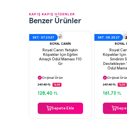
KAPIŞ KAPIŞ GİDENLER
Benzer Ürünler
SKT: 07.2027
SKT: 08.2027
ROYAL CANIN
ROYAL 
Royal Canin Yetişkin
Royal Can
Köpekler İçin Eğitim
Köpekler İçin 
Amaçlı Ödül Maması 110
Sindirim 
Gr
Destekleyen 
Ödül Mama
Aynı Gün Kargo
Aynı Gün K
Orijinal Ürün
Orijinal Ürü
Güvenli Ödeme
Güvenli Ö
247,40 TL
247,40 TL
%48
%35
Aynı Gün Kargo
Aynı Gün K
128,40
161,73
TL
TL
Sepete Ekle
Sepet