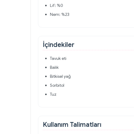
Lif: %0
Nem: %23
İçindekiler
Tavuk eti
Balık
Bitkisel yağ
Sorbitol
Tuz
Kullanım Talimatları