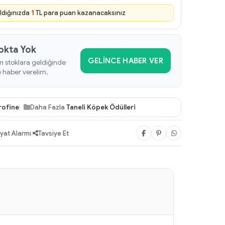
ldığınızda
1
TL para puan kazanacaksınız
okta Yok
GELINCE HABER VER
n stoklara geldiğinde
e haber verelim.
rofine
Daha Fazla
Taneli Köpek Ödülleri
iyat Alarmı
|
Tavsiye Et