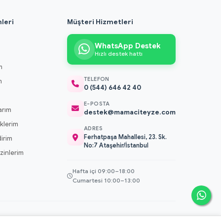
leri
Müşteri Hizmetleri
WhatsApp Destek
Hızlı destek hattı
m
TELEFON
m
0 (544) 646 42 40
m
E-POSTA
arım
destek@mamaciteyze.com
klerim
ADRES
Ferhatpaşa Mahallesi, 23. Sk.
dirim
No:7 Ataşehir/İstanbul
 İzinlerim
Hafta içi 09:00–18:00
Cumartesi 10:00–13:00