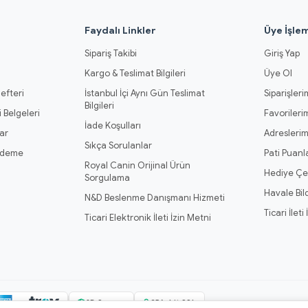
l
Faydalı Linkler
Üye İşlem
Sipariş Takibi
Giriş Yap
Kargo & Teslimat Bilgileri
Üye Ol
efteri
İstanbul İçi Aynı Gün Teslimat
Siparişleri
Bilgileri
 Belgeleri
Favorileri
İade Koşulları
ar
Adresleri
Sıkça Sorulanlar
Ödeme
Pati Puanl
Royal Canin Orijinal Ürün
Hediye Çe
Sorgulama
Havale Bil
N&D Beslenme Danışmanı Hizmeti
Ticari İleti
Ticari Elektronik İleti İzin Metni
3D Secure
256-bit SSL