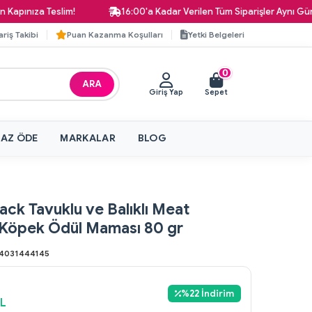
ıza Teslim!
16:00'a Kadar Verilen Tüm Siparişler Aynı Gün Karg
ariş Takibi
Puan Kazanma Koşulları
Yetki Belgeleri
0
ARA
Giriş Yap
Sepet
 AZ ÖDE
MARKALAR
BLOG
ack Tavuklu ve Balıklı Meat
Köpek Ödül Maması 80 gr
4031444145
%
22
İndirim
L