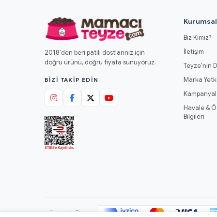
Kurumsa
Biz Kimiz?
İletişim
2018'den beri patili dostlarınız için
doğru ürünü, doğru fiyata sunuyoruz.
Teyze'nin D
Marka Yetki
BIZI TAKIP EDIN
Kampanyal
Havale & 
Bilgileri
GÜVENLI ÖDEME