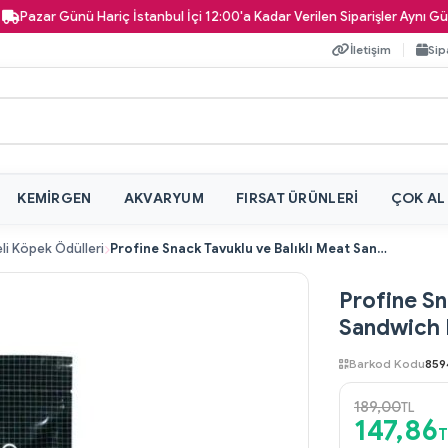
ar Günü Hariç İstanbul İçi 12:00'a Kadar Verilen Siparişler Aynı Gün Kapın
İletişim
Sip
KEMIRGEN
AKVARYUM
FIRSAT ÜRÜNLERI
ÇOK AL
li Köpek Ödülleri
Profine Snack Tavuklu ve Balıklı Meat Sandwich Köpek Ödül Maması 80 gr
Profine Sn
Sandwich 
Barkod Kodu
859
189,00
TL
147,86
T