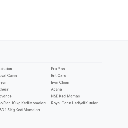
xclusion
Pro Plan
oyal Canin
Brit Care
rijen
Ever Clean
chesir
Acana
dvance
N&D Kedi Maması
ro Plan 10 kg Kedi Mamaları
Royal Canin Hediyeli Kutular
&D 1,5 Kg Kedi Mamaları