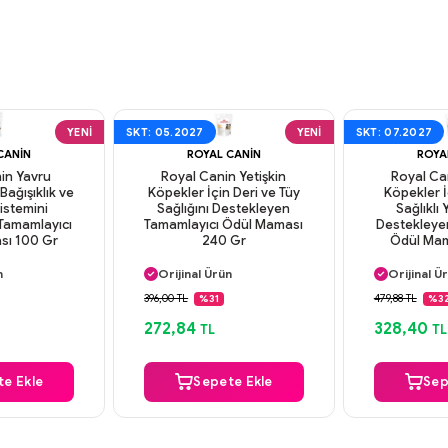
YENI
SKT: 05.2027
YENI
SKT: 07.2027
CANIN
ROYAL CANIN
ROYA
in Yavru
Royal Canin Yetişkin
Royal Can
Bağışıklık ve
Köpekler İçin Deri ve Tüy
Köpekler İ
Sistemini
Sağlığını Destekleyen
Sağlıklı
Tamamlayıcı
Tamamlayıcı Ödül Maması
Destekleye
sı 100 Gr
240 Gr
Ödül Mam
argo
Aynı Gün Kargo
Aynı Gün
n
Orijinal Ürün
Orijinal Ü
deme
Güvenli Ödeme
Güvenli
396,00 TL
479,88 TL
%31
%3
argo
Aynı Gün Kargo
Aynı Gün
272,84
328,40
TL
TL
e Ekle
Sepete Ekle
Sep