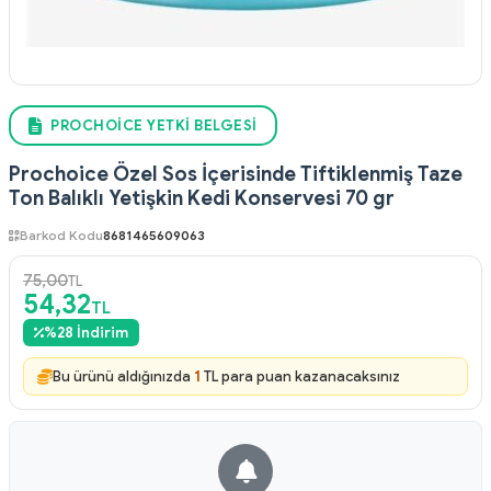
PROCHOICE YETKI BELGESI
Prochoice Özel Sos İçerisinde Tiftiklenmiş Taze
Ton Balıklı Yetişkin Kedi Konservesi 70 gr
Barkod Kodu
8681465609063
75,00
TL
54,32
TL
%
28
İndirim
Bu ürünü aldığınızda
1
TL para puan kazanacaksınız