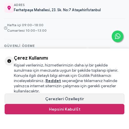
ADRES
Ferhatpaşa Mahallesi, 23. Sk. No:7 Ataşehir/İstanbul
Hafta içi 09:00–18:00
Cumartesi 10:00–13:00
GÜVENLI ÖDEME
3D Secure
Çerez Kullanımı
256-bit SSL
Kişisel verileriniz, hizmetlerimizin daha iyi bir şekilde
sunulması için mevzuata uygun bir şekilde toplanıp işlenir.
Konuyla ilgili detaylı bilgi almak için Gizlilik Politikamızı
© 2026 Mamacı Teyze · Nurşen ve ekibi ile birlikte
ile hazırlandı.
inceleyebilirsiniz.
Reddet
seçeneğine tıklamanız halinde
Mesafeli Satış Sözleşmesi
yalnızca internet sitemizin çalışması için gerekli çerezler
Pati Puan Kazanma Koşulları
kullanılacaktır.
Gizlilik ve Çerez Politikası
Çerezleri Özelleştir
KVKK Aydınlatma Metni
Hepsini Kabul Et
Kullanıcı Sözleşmesi
T
-Soft
E-Ticaret
Sistemleriyle Hazırlanmıştır.