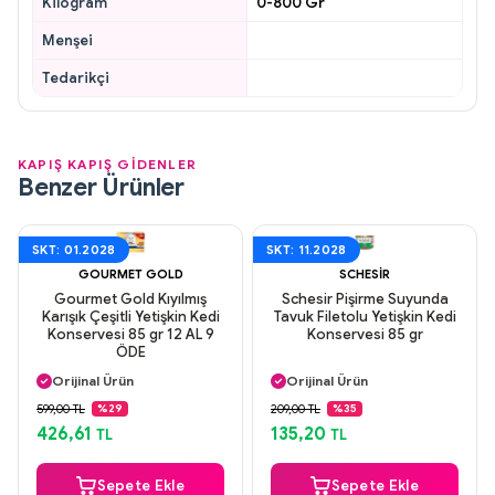
Kilogram
0-800 Gr
Menşei
Tedarikçi
KAPIŞ KAPIŞ GİDENLER
Benzer Ürünler
SKT: 01.2028
SKT: 11.2028
GOURMET GOLD
SCHESIR
Gourmet Gold Kıyılmış
Schesir Pişirme Suyunda
Karışık Çeşitli Yetişkin Kedi
Tavuk Filetolu Yetişkin Kedi
Konservesi 85 gr 12 AL 9
Konservesi 85 gr
ÖDE
Aynı Gün Kargo
Aynı Gün Kargo
Orijinal Ürün
Orijinal Ürün
Güvenli Ödeme
Güvenli Ödeme
599,00 TL
209,00 TL
%29
%35
Aynı Gün Kargo
Aynı Gün Kargo
426,61
135,20
TL
TL
Sepete Ekle
Sepete Ekle