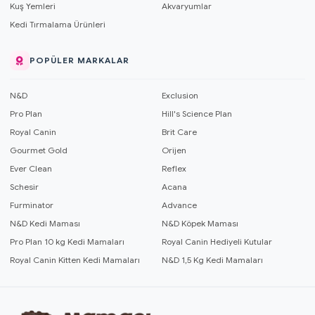
Kuş Yemleri
Akvaryumlar
Kedi Tırmalama Ürünleri
POPÜLER MARKALAR
N&D
Exclusion
Pro Plan
Hill's Science Plan
Royal Canin
Brit Care
Gourmet Gold
Orijen
Ever Clean
Reflex
Schesir
Acana
Furminator
Advance
N&D Kedi Maması
N&D Köpek Maması
Pro Plan 10 kg Kedi Mamaları
Royal Canin Hediyeli Kutular
Royal Canin Kitten Kedi Mamaları
N&D 1,5 Kg Kedi Mamaları