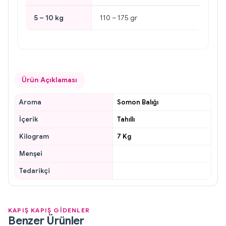
5 – 10 kg
110 – 175 gr
Ürün Açıklaması
Aroma
Somon Balığı
İçerik
Tahıllı
Kilogram
7 Kg
Menşei
Tedarikçi
KAPIŞ KAPIŞ GİDENLER
Benzer Ürünler