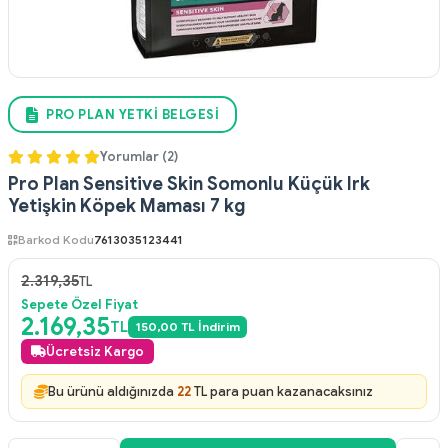
PRO PLAN YETKI BELGESI
Yorumlar (2)
Pro Plan Sensitive Skin Somonlu Küçük Irk
Yetişkin Köpek Maması 7 kg
Barkod Kodu
7613035123441
2.319,35
TL
Sepete Özel Fiyat
2.169,35
TL
150,00 TL İndirim
Ücretsiz Kargo
Bu ürünü aldığınızda
22
TL para puan kazanacaksınız