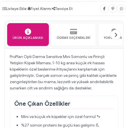
Listeye Ekle
|
Fiyat Alarmı
|
Tavsiye Et
ÜRÜN AÇIKLAMASI
ÖDEME SEÇENEKLERI
YORUMLAR (2)
ProPlan Opti Derma Sensitive Mini Somonlu ve Pirinçli
Yetişkin Köpek Maması, 1-10 kg arası küçük ırk hassas
köpeklerin özel beslenme ihtiyaçlarını karşılamak için
geliştirilmiştir. Gerçek somon ve pirinç gibi kaliteli içeriklerle
zenginleştirilen bu mama, lezzetli ve yüksek sindirilebilirlik
sunarken cilt ve sindirim sağlığını da destekler.
Öne Çıkan Özellikler
Mini ve küçük ırk köpekler için özel formül 🐾
%27 somon proteini ile güçlü kas gelişimi 💪