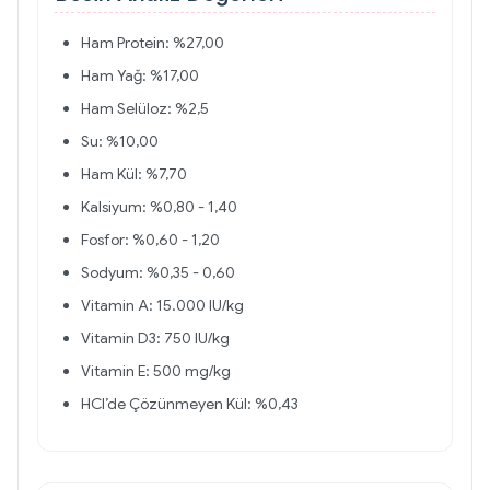
Ham Protein: %27,00
Ham Yağ: %17,00
Ham Selüloz: %2,5
Su: %10,00
Ham Kül: %7,70
Kalsiyum: %0,80 - 1,40
Fosfor: %0,60 - 1,20
Sodyum: %0,35 - 0,60
Vitamin A: 15.000 IU/kg
Vitamin D3: 750 IU/kg
Vitamin E: 500 mg/kg
HCl’de Çözünmeyen Kül: %0,43