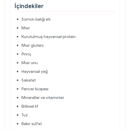
İçindekiler
Somon balığı eti
Mısır
Kurutulmuş hayvansal protein
Mısır gluteni
Pirinç
Mısır unu
Hayvansal yağ
Sakatat
Pancar küspesi
Mineraller ve vitaminler
Bitkisel lif
Tuz
Bakır sülfat