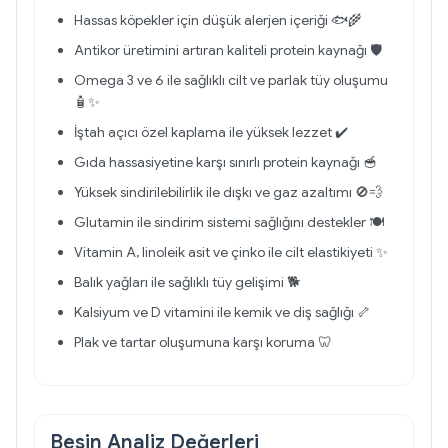
Hassas köpekler için düşük alerjen içeriği 🐟🌾
Antikor üretimini artıran kaliteli protein kaynağı 🛡️
Omega 3 ve 6 ile sağlıklı cilt ve parlak tüy oluşumu
🧴✨
İştah açıcı özel kaplama ile yüksek lezzet ✔️
Gıda hassasiyetine karşı sınırlı protein kaynağı 🥣
Yüksek sindirilebilirlik ile dışkı ve gaz azaltımı 🚫💨
Glutamin ile sindirim sistemi sağlığını destekler 🍽️
Vitamin A, linoleik asit ve çinko ile cilt elastikiyeti ✨
Balık yağları ile sağlıklı tüy gelişimi 🐕
Kalsiyum ve D vitamini ile kemik ve diş sağlığı 🦴
Plak ve tartar oluşumuna karşı koruma 🦷
Besin Analiz Değerleri