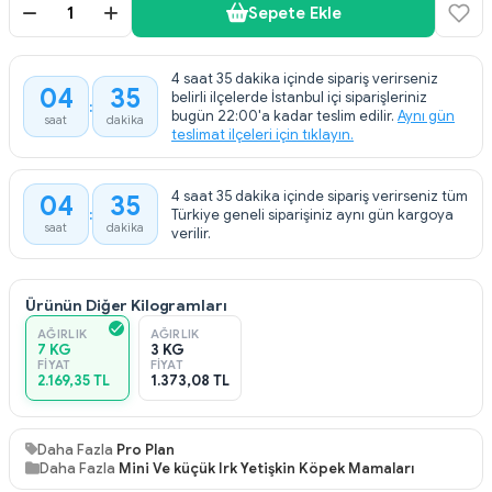
Sepete Ekle
4 saat 35 dakika içinde sipariş verirseniz
04
35
belirli ilçelerde İstanbul içi siparişleriniz
bugün 22:00'a kadar teslim edilir.
Aynı gün
saat
dakika
teslimat ilçeleri için tıklayın.
4 saat 35 dakika içinde sipariş verirseniz tüm
04
35
Türkiye geneli siparişiniz aynı gün kargoya
saat
dakika
verilir.
Ürünün Diğer Kilogramları
AĞIRLIK
AĞIRLIK
7 KG
3 KG
FIYAT
FIYAT
2.169,35 TL
1.373,08 TL
Daha Fazla
Pro Plan
Daha Fazla
Mini Ve küçük Irk Yetişkin Köpek Mamaları