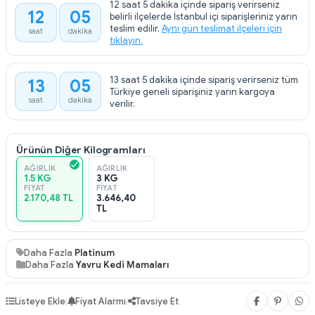
12 saat 5 dakika içinde sipariş verirseniz
12
05
belirli ilçelerde İstanbul içi siparişleriniz yarın
:
teslim edilir.
Aynı gün teslimat ilçeleri için
saat
dakika
tıklayın.
13 saat 5 dakika içinde sipariş verirseniz tüm
13
05
:
Türkiye geneli siparişiniz yarın kargoya
saat
dakika
verilir.
Ürünün Diğer Kilogramları
AĞIRLIK
AĞIRLIK
1.5 KG
3 KG
FIYAT
FIYAT
2.170,48 TL
3.646,40
TL
Daha Fazla
Platinum
Daha Fazla
Yavru Kedi Mamaları
Listeye Ekle
|
Fiyat Alarmı
|
Tavsiye Et