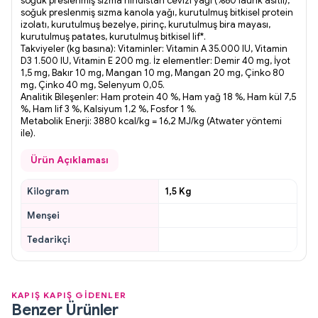
soğuk preslenmiş sızma hindistan cevizi yağı (%60 laurik asitli),
soğuk preslenmiş sızma kanola yağı, kurutulmuş bitkisel protein
izolatı, kurutulmuş bezelye, pirinç, kurutulmuş bira mayası,
kurutulmuş patates, kurutulmuş bitkisel lif*.
Takviyeler (kg basına): Vitaminler: Vitamin A 35.000 IU, Vitamin
D3 1.500 IU, Vitamin E 200 mg. İz elementler: Demir 40 mg, İyot
1,5 mg, Bakır 10 mg, Mangan 10 mg, Mangan 20 mg, Çinko 80
mg, Çinko 40 mg, Selenyum 0,05.
Analitik Bileşenler: Ham protein 40 %, Ham yağ 18 %, Ham kül 7,5
%, Ham lif 3 %, Kalsiyum 1,2 %, Fosfor 1 %.
Metabolik Enerji: 3880 kcal/kg = 16,2 MJ/kg (Atwater yöntemi
ile).
Ürün Açıklaması
Kilogram
1,5 Kg
Menşei
Tedarikçi
KAPIŞ KAPIŞ GİDENLER
Benzer Ürünler