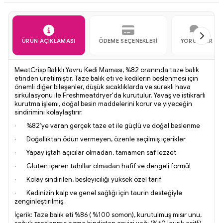
ÜRÜN AÇIKLAMASI
ÖDEME SEÇENEKLERI
YORUMLAR
MeatCrisp Balıklı Yavru Kedi Maması, %82 oranında taze balık
etinden üretilmiştir. Taze balık eti ve kedilerin beslenmesi için
önemli diğer bileşenler, düşük sıcaklıklarda ve sürekli hava
sirkülasyonu ile Freshmeatdryer'da kurutulur. Yavaş ve istikrarlı
kurutma işlemi, doğal besin maddelerini korur ve yiyeceğin
sindirimini kolaylaştırır.
· %82’ye varan gerçek taze et ile güçlü ve doğal beslenme
· Doğallıktan ödün vermeyen, özenle seçilmiş içerikler
· Yapay iştah açıcılar olmadan, tamamen saf lezzet
· Gluten içeren tahıllar olmadan hafif ve dengeli formül
· Kolay sindirilen, besleyiciliği yüksek özel tarif
· Kedinizin kalp ve genel sağlığı için taurin desteğiyle
zenginleştirilmiş.
İçerik: Taze balık eti %86 ( %100 somon), kurutulmuş mısır unu,