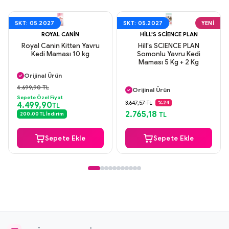
SKT: 05.2027
SKT: 05.2027
YENI
ROYAL CANIN
HILL'S SCIENCE PLAN
Royal Canin Kitten Yavru
Hill's SCIENCE PLAN
Kedi Maması 10 kg
Somonlu Yavru Kedi
Maması 5 Kg + 2 Kg
Aynı Gün Kargo
Orijinal Ürün
Aynı Gün Kargo
Güvenli Ödeme
4.699,90 TL
Orijinal Ürün
Aynı Gün Kargo
Sepete Özel Fiyat
Güvenli Ödeme
3.647,57 TL
%24
4.499,90
TL
Aynı Gün Kargo
2.765,18
200,00 TL İndirim
TL
Sepete Ekle
Sepete Ekle