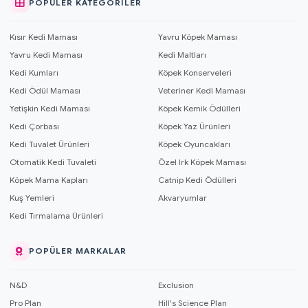
POPÜLER KATEGORILER
Kısır Kedi Maması
Yavru Köpek Maması
Yavru Kedi Maması
Kedi Maltları
Kedi Kumları
Köpek Konserveleri
Kedi Ödül Maması
Veteriner Kedi Maması
Yetişkin Kedi Maması
Köpek Kemik Ödülleri
Kedi Çorbası
Köpek Yaz Ürünleri
Kedi Tuvalet Ürünleri
Köpek Oyuncakları
Otomatik Kedi Tuvaleti
Özel Irk Köpek Maması
Köpek Mama Kapları
Catnip Kedi Ödülleri
Kuş Yemleri
Akvaryumlar
Kedi Tırmalama Ürünleri
POPÜLER MARKALAR
N&D
Exclusion
Pro Plan
Hill's Science Plan