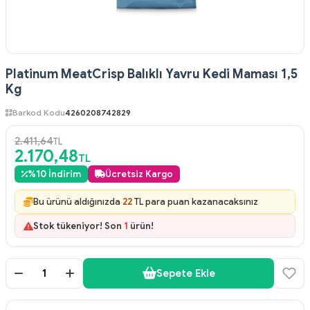
Platinum MeatCrisp Balıklı Yavru Kedi Maması 1,5
Kg
Barkod Kodu
4260208742829
2.411,64
TL
2.170,48
TL
%
10
İndirim
Ücretsiz Kargo
Bu ürünü aldığınızda
22
TL para puan kazanacaksınız
Stok tükeniyor! Son
1
ürün!
Sepete Ekle