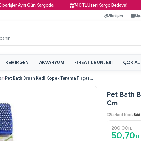
işler Aynı Gün Kargoda!
740 TL Üzeri Kargo Bedava!
P
İletişim
Sip
KEMIRGEN
AKVARYUM
FIRSAT ÜRÜNLERI
ÇOK AL
ar
Pet Bath Brush Kedi Köpek Tarama Fırçası 16 Cm
Pet Bath B
Cm
Barkod Kodu
866
200,00
TL
50,70
TL