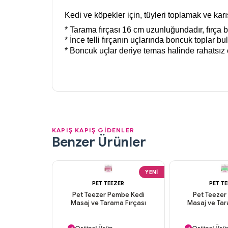
Kedi ve köpekler için, tüyleri toplamak ve karı
* Tarama fırçası 16 cm uzunluğundadır, fırça 
* İnce telli fırçanın uçlarında boncuk toplar b
* Boncuk uçlar deriye temas halinde rahatsız 
KAPIŞ KAPIŞ GİDENLER
Benzer Ürünler
YENI
PET TEEZER
PET T
Pet Teezer Pembe Kedi
Pet Teezer 
Masaj ve Tarama Fırçası
Masaj ve Tar
Aynı Gün Kargo
Aynı Gün K
Orijinal Ürün
Orijinal Ürü