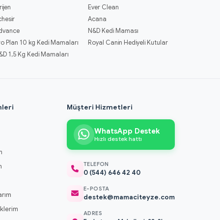
rijen
Ever Clean
chesir
Acana
dvance
N&D Kedi Maması
ro Plan 10 kg Kedi Mamaları
Royal Canin Hediyeli Kutular
&D 1,5 Kg Kedi Mamaları
leri
Müşteri Hizmetleri
WhatsApp Destek
Hızlı destek hattı
m
TELEFON
m
0 (544) 646 42 40
m
E-POSTA
arım
destek@mamaciteyze.com
klerim
ADRES