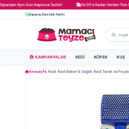
işler Aynı Gün Kapınıza Teslim!
16:00'a Kadar Verilen Tüm Sipar
Sipariş Destek Hattı
KAMPANYALAR
KEDI
KÖPEK
KUŞ
Anasayfa
Kedi
Kedi Bakım & Sağlık
Kedi Tarak ve Fırçal