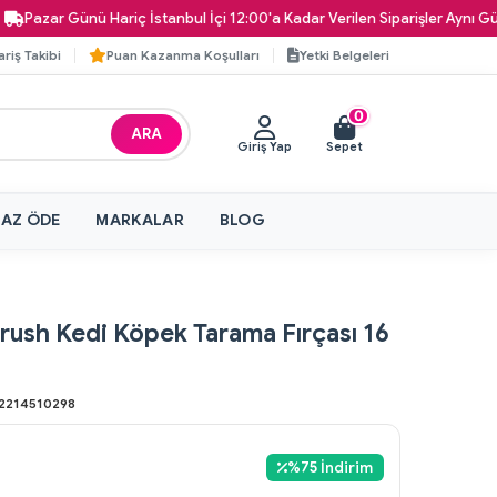
azar Günü Hariç İstanbul İçi 12:00'a Kadar Verilen Siparişler Aynı Gün Kap
ariş Takibi
Puan Kazanma Koşulları
Yetki Belgeleri
0
ARA
Giriş Yap
Sepet
 AZ ÖDE
MARKALAR
BLOG
rush Kedi Köpek Tarama Fırçası 16
2214510298
%
75
İndirim