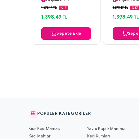
Güvenli Ödeme
Güvenli Ö
Aynı Gün Kargo
Aynı Gün K
1.678,17 TL
1.678,17 TL
%17
%17
1.398,49
1.398,49
TL
TL
Sepete Ekle
Sepet
POPÜLER KATEGORILER
Kısır Kedi Maması
Yavru Köpek Maması
Kedi Maltları
Kedi Kumları