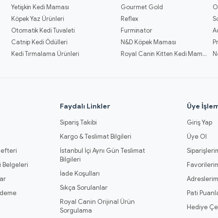
Yetişkin Kedi Maması
Gourmet Gold
O
Köpek Yaz Ürünleri
Reflex
S
Otomatik Kedi Tuvaleti
Furminator
A
Catnip Kedi Ödülleri
N&D Köpek Maması
P
Kedi Tırmalama Ürünleri
Royal Canin Kitten Kedi Mamaları
N
l
Faydalı Linkler
Üye İşlem
Sipariş Takibi
Giriş Yap
Kargo & Teslimat Bilgileri
Üye Ol
efteri
İstanbul İçi Aynı Gün Teslimat
Siparişleri
Bilgileri
 Belgeleri
Favorileri
İade Koşulları
ar
Adresleri
Sıkça Sorulanlar
Ödeme
Pati Puanl
Royal Canin Orijinal Ürün
Hediye Çe
Sorgulama