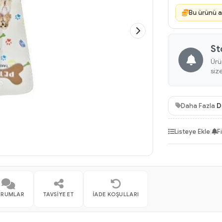
Bu ürünü a
St
Ürü
siz
Daha Fazla
D
Listeye Ekle
|
F
ORUMLAR
TAVSIYE ET
İADE KOŞULLARI