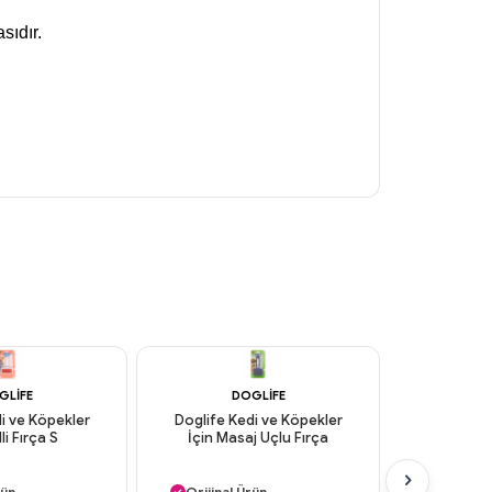
sıdır.
GLIFE
DOGLIFE
IV S
i ve Köpekler
Doglife Kedi ve Köpekler
Iv San B
lli Fırça S
İçin Masaj Uçlu Fırça
Köpek 
 Kargo
Aynı Gün Kargo
Aynı G
rün
Orijinal Ürün
Orijinal