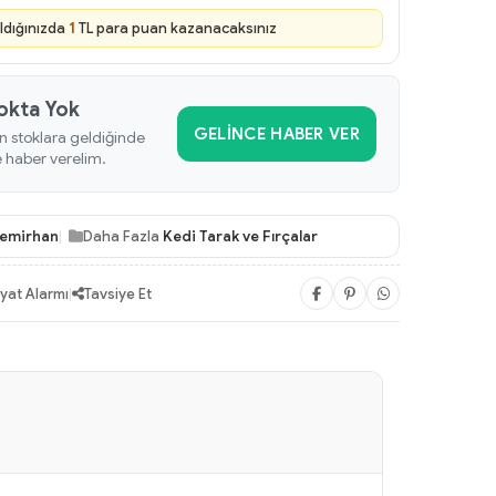
ldığınızda
1
TL para puan kazanacaksınız
okta Yok
GELINCE HABER VER
n stoklara geldiğinde
e haber verelim.
emirhan
Daha Fazla
Kedi Tarak ve Fırçalar
iyat Alarmı
|
Tavsiye Et