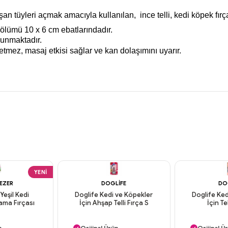
şan tüyleri açmak amacıyla kullanılan, ince telli, kedi köpek fırça
bölümü 10 x 6 cm ebatlarındadır.
ulunmaktadır.
etmez, masaj etkisi sağlar ve kan dolaşımını uyarır.
YENI
EEZER
DOGLIFE
DO
Yeşil Kedi
Doglife Kedi ve Köpekler
Doglife Ked
ama Fırçası
İçin Ahşap Telli Fırça S
İçin Te
argo
Aynı Gün Kargo
Aynı Gün
n
Orijinal Ürün
Orijinal Ü