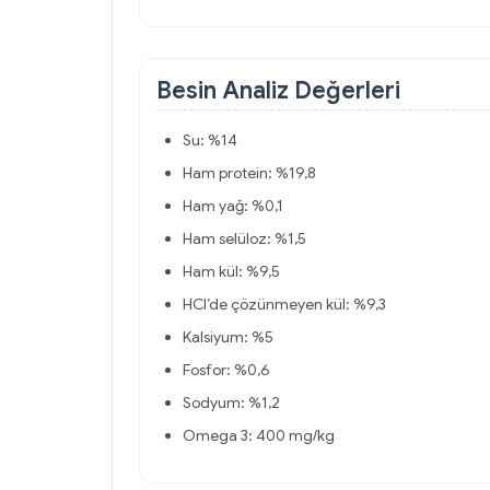
Besin Analiz Değerleri
Su: %14
Ham protein: %19,8
Ham yağ: %0,1
Ham selüloz: %1,5
Ham kül: %9,5
HCl’de çözünmeyen kül: %9,3
Kalsiyum: %5
Fosfor: %0,6
Sodyum: %1,2
Omega 3: 400 mg/kg