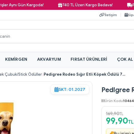
nı Gün Kargoda!
740 TL Üzeri Kargo Bedava!
Pazar Gün
İletişim
Sip
KEMIRGEN
AKVARYUM
FIRSAT ÜRÜNLERI
ÇOK AL
k Çubuk/Stick Ödüller
Pedigree Rodeo Sığır Etli Köpek Ödülü 70 gr
Pedigree R
SKT: 01.2027
Ürün Kodu
10464
169,90
TL
99,90
TL
Bu ürünü a