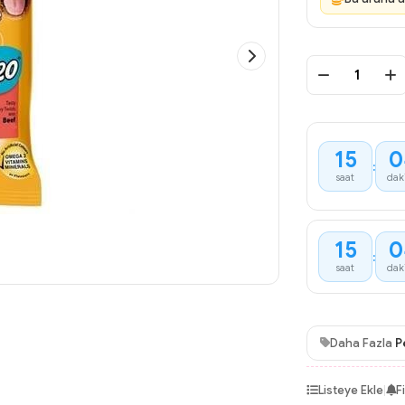
15
0
:
saat
dak
15
0
:
saat
dak
Daha Fazla
P
Listeye Ekle
|
F