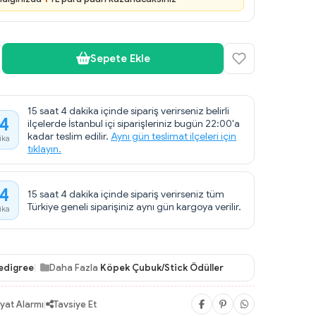
Sepete Ekle
15 saat 4 dakika içinde sipariş verirseniz belirli
4
ilçelerde İstanbul içi siparişleriniz bugün 22:00'a
kadar teslim edilir.
Aynı gün teslimat ilçeleri için
ika
tıklayın.
4
15 saat 4 dakika içinde sipariş verirseniz tüm
Türkiye geneli siparişiniz aynı gün kargoya verilir.
ika
edigree
Daha Fazla
Köpek Çubuk/Stick Ödüller
iyat Alarmı
|
Tavsiye Et