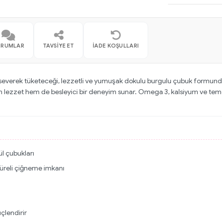
ORUMLAR
TAVSIYE ET
İADE KOŞULLARI
severek tüketeceği, lezzetli ve yumuşak dokulu burgulu çubuk formunda bir
 hem lezzet hem de besleyici bir deneyim sunar. Omega 3, kalsiyum ve teme
ül çubukları
üreli çiğneme imkanı
üçlendirir