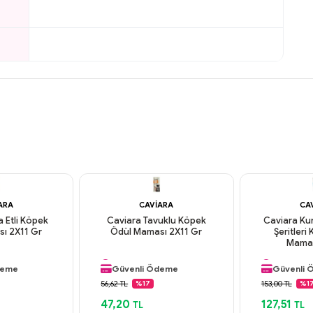
ARA
CAVIARA
CA
 Etli Köpek
Caviara Tavuklu Köpek
Caviara Kur
ı 2X11 Gr
Ödül Maması 2X11 Gr
Şeritleri
argo
Aynı Gün Kargo
Aynı Gün
Mamas
n
Orijinal Ürün
Orijinal Ü
deme
Güvenli Ödeme
Güvenli
argo
Aynı Gün Kargo
Aynı Gün
56,62 TL
153,00 TL
%17
%1
47,20
127,51
TL
TL