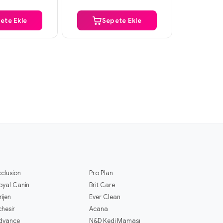
ete Ekle
Sepete Ekle
S
xclusion
Pro Plan
oyal Canin
Brit Care
rijen
Ever Clean
chesir
Acana
dvance
N&D Kedi Maması