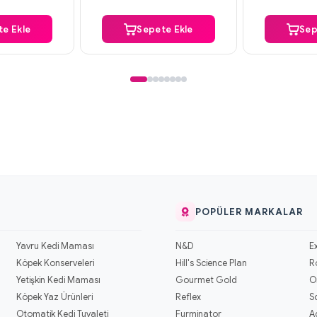
e Ekle
Sepete Ekle
Sep
POPÜLER MARKALAR
Yavru Kedi Maması
N&D
E
Köpek Konserveleri
Hill's Science Plan
R
Yetişkin Kedi Maması
Gourmet Gold
O
Köpek Yaz Ürünleri
Reflex
S
Otomatik Kedi Tuvaleti
Furminator
A