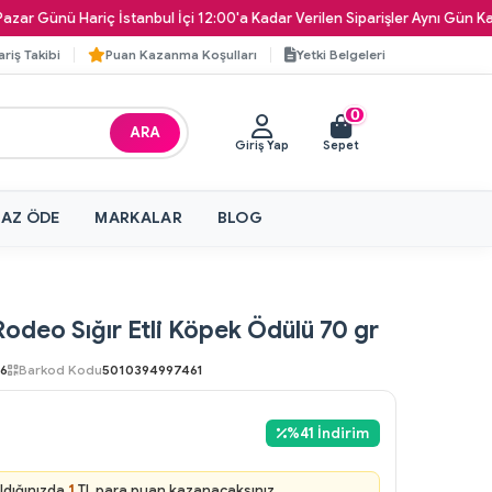
ü Hariç İstanbul İçi 12:00'a Kadar Verilen Siparişler Aynı Gün Kapınıza Te
ariş Takibi
Puan Kazanma Koşulları
Yetki Belgeleri
0
ARA
Giriş Yap
Sepet
 AZ ÖDE
MARKALAR
BLOG
odeo Sığır Etli Köpek Ödülü 70 gr
6
Barkod Kodu
5010394997461
%
41
İndirim
ldığınızda
1
TL para puan kazanacaksınız