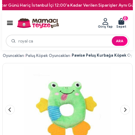
nü Hariç İstanbul İçi 12:00'a Kadar Verilen Siparişler Aynı Gün Kapı
0
Giriş Yap
Sepet
ARA
k Oyuncakları
Peluş Köpek Oyuncakları