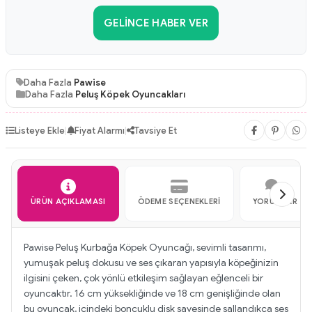
GELINCE HABER VER
Daha Fazla
Pawise
Daha Fazla
Peluş Köpek Oyuncakları
Listeye Ekle
|
Fiyat Alarmı
|
Tavsiye Et
ÜRÜN AÇIKLAMASI
ÖDEME SEÇENEKLERI
YORUMLAR
Pawise Peluş Kurbağa Köpek Oyuncağı, sevimli tasarımı,
yumuşak peluş dokusu ve ses çıkaran yapısıyla köpeğinizin
ilgisini çeken, çok yönlü etkileşim sağlayan eğlenceli bir
oyuncaktır. 16 cm yüksekliğinde ve 18 cm genişliğinde olan
bu oyuncak, içindeki boncuklu disk sayesinde sallandıkça ses