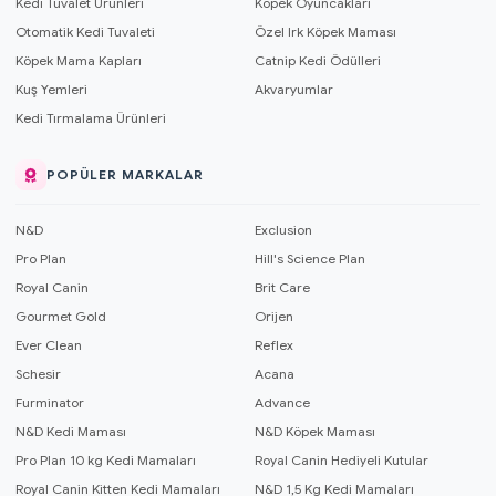
Kedi Tuvalet Ürünleri
Köpek Oyuncakları
Otomatik Kedi Tuvaleti
Özel Irk Köpek Maması
Köpek Mama Kapları
Catnip Kedi Ödülleri
Kuş Yemleri
Akvaryumlar
Kedi Tırmalama Ürünleri
POPÜLER MARKALAR
N&D
Exclusion
Pro Plan
Hill's Science Plan
Royal Canin
Brit Care
Gourmet Gold
Orijen
Ever Clean
Reflex
Schesir
Acana
Furminator
Advance
N&D Kedi Maması
N&D Köpek Maması
Pro Plan 10 kg Kedi Mamaları
Royal Canin Hediyeli Kutular
Royal Canin Kitten Kedi Mamaları
N&D 1,5 Kg Kedi Mamaları