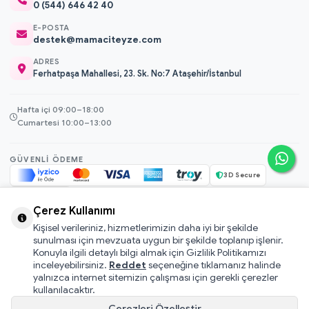
0 (544) 646 42 40
E-POSTA
destek@mamaciteyze.com
ADRES
Ferhatpaşa Mahallesi, 23. Sk. No:7 Ataşehir/İstanbul
Hafta içi 09:00–18:00
Cumartesi 10:00–13:00
GÜVENLI ÖDEME
3D Secure
256-bit SSL
Çerez Kullanımı
Kişisel verileriniz, hizmetlerimizin daha iyi bir şekilde
© 2026 Mamacı Teyze · Nurşen ve ekibi ile birlikte
ile hazırlandı.
sunulması için mevzuata uygun bir şekilde toplanıp işlenir.
Mesafeli Satış Sözleşmesi
Konuyla ilgili detaylı bilgi almak için Gizlilik Politikamızı
inceleyebilirsiniz.
Reddet
seçeneğine tıklamanız halinde
Pati Puan Kazanma Koşulları
yalnızca internet sitemizin çalışması için gerekli çerezler
Gizlilik ve Çerez Politikası
kullanılacaktır.
KVKK Aydınlatma Metni
Çerezleri Özelleştir