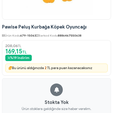
Pawise Peluş Kurbağa Köpek Oyuncağı
Ürün Kodu
679-15063
Barkod Kodu
8886467550638
208,06
TL
169,15
TL
%
19
İndirim
Bu ürünü aldığınızda
2
TL para puan kazanacaksınız
Stokta Yok
Ürün stoklara geldiğinde size haber verelim.