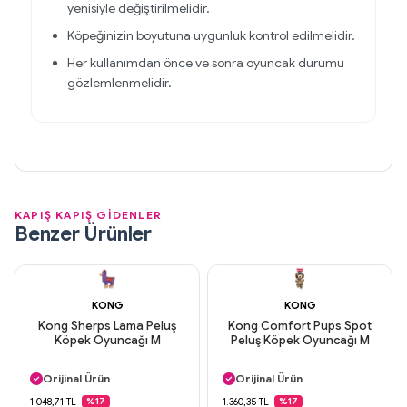
yenisiyle değiştirilmelidir.
Köpeğinizin boyutuna uygunluk kontrol edilmelidir.
Her kullanımdan önce ve sonra oyuncak durumu
gözlemlenmelidir.
KAPIŞ KAPIŞ GİDENLER
Benzer Ürünler
KONG
KONG
Kong Sherps Lama Peluş
Kong Comfort Pups Spot
Köpek Oyuncağı M
Peluş Köpek Oyuncağı M
Aynı Gün Kargo
Aynı Gün Kargo
Orijinal Ürün
Orijinal Ürün
Güvenli Ödeme
Güvenli Ödeme
1.048,71 TL
1.360,35 TL
%17
%17