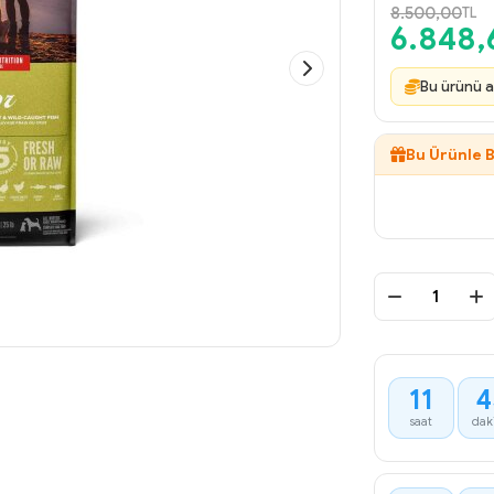
8.500,00
TL
6.848,
Bu ürünü a
Bu Ürünle B
11
4
saat
dak