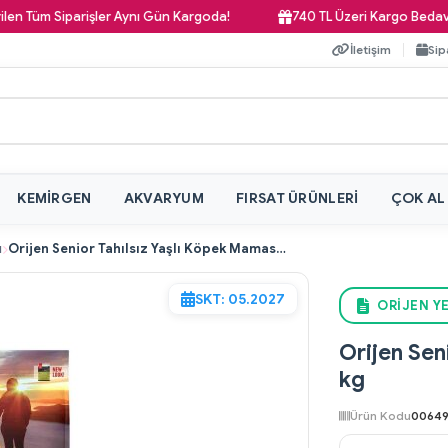
 Siparişler Aynı Gün Kargoda!
740 TL Üzeri Kargo Bedava!
İletişim
Sip
KEMIRGEN
AKVARYUM
FIRSAT ÜRÜNLERI
ÇOK AL
ı
Orijen Senior Tahılsız Yaşlı Köpek Maması 11,4 kg
SKT: 05.2027
ORIJEN YE
Orijen Sen
kg
Ürün Kodu
00649