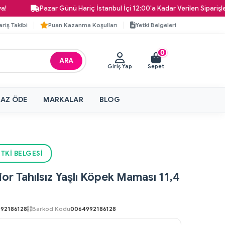
Pazar Günü Hariç İstanbul İçi 12:00'a Kadar Verilen Siparişler Aynı G
ariş Takibi
Puan Kazanma Koşulları
Yetki Belgeleri
0
ARA
Giriş Yap
Sepet
 AZ ÖDE
MARKALAR
BLOG
TKI BELGESI
ior Tahılsız Yaşlı Köpek Maması 11,4
92186128
Barkod Kodu
0064992186128