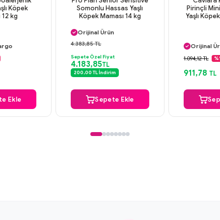
poalerjenik
Pro Plan Senior Sensitive
Caviara K
aşlı Köpek
Somonlu Hassas Yaşlı
Pirinçli Min
 12 kg
Köpek Maması 14 kg
Yaşlı Köpe
Aynı Gün Kargo
Orijinal Ürün
Ürün
Aynı Gün
Güvenli Ödeme
4.383,85 TL
argo
Orijinal Ü
Aynı Gün Kargo
n
Güvenli
Sepete Özel Fiyat
1.094,12 TL
%
4.183,85
TL
deme
Aynı Gün
911,78
200,00 TL İndirim
TL
Ürün
e Ekle
Sepete Ekle
Sep