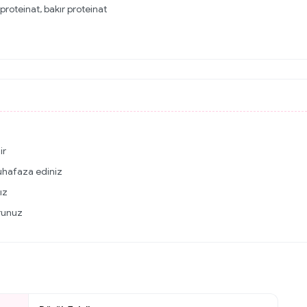
roteinat, bakır proteinat
ir
uhafaza ediniz
ız
runuz