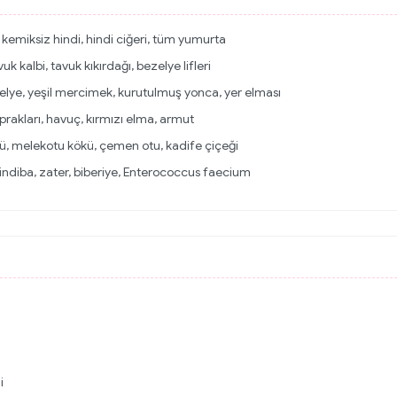
, kemiksiz hindi, hindi ciğeri, tüm yumurta
 kalbi, tavuk kıkırdağı, bezelye lifleri
zelye, yeşil mercimek, kurutulmuş yonca, yer elması
prakları, havuç, kırmızı elma, armut
kü, melekotu kökü, çemen otu, kadife çiçeği
indiba, zater, biberiye, Enterococcus faecium
i