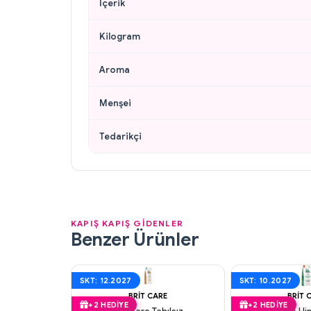
İçerik
Kilogram
Aroma
Menşei
Tedarikçi
KAPIŞ KAPIŞ GİDENLER
Benzer Ürünler
SKT: 12.2027
SKT: 10.2027
BRIT CARE
BRIT 
+2 HEDIYE
+2 HEDIYE