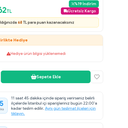
%
19
İndirim
62
TL
Ücretsiz Kargo
ldığınızda
68
TL para puan kazanacaksınız
irlikte Hediye
Hediye ürün bilgisi yüklenemedi
Sepete Ekle
11 saat 45 dakika içinde sipariş verirseniz belirli
5
ilçelerde İstanbul içi siparişleriniz bugün 22:00'a
kadar teslim edilir.
Aynı gün teslimat ilçeleri için
ika
tıklayın.