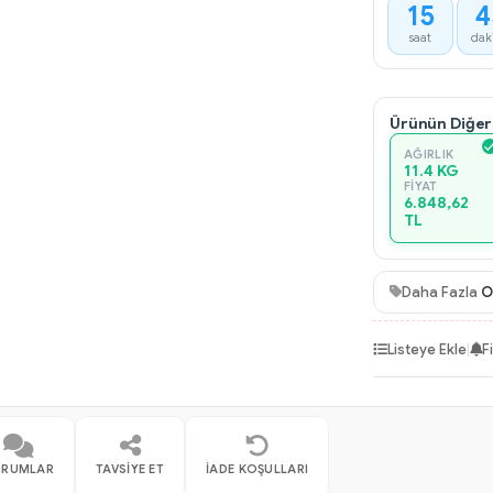
15
4
saat
dak
Ürünün Diğer
AĞIRLIK
11.4 KG
FIYAT
6.848,62
TL
Daha Fazla
O
Listeye Ekle
|
F
ORUMLAR
TAVSIYE ET
İADE KOŞULLARI