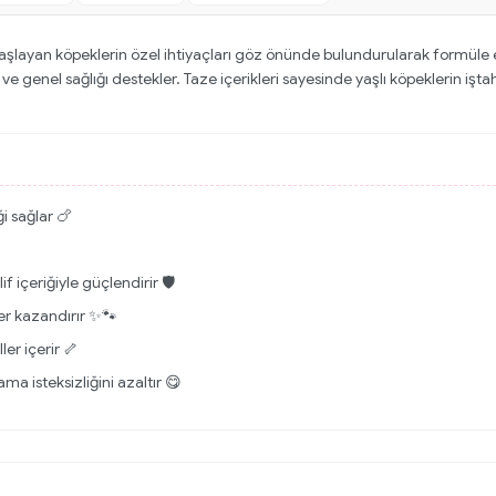
ayan köpeklerin özel ihtiyaçları göz önünde bulundurularak formüle edilmi
rir ve genel sağlığı destekler. Taze içerikleri sayesinde yaşlı köpeklerin iş
ği sağlar 🍗
f içeriğiyle güçlendirir 🛡️
ler kazandırır ✨🐾
er içerir 🦴
ama isteksizliğini azaltır 😋