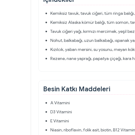
Kemiksiz tavuk, tavuk ciğeri, tüm ringa balığı
Kemiksiz Alaska kömür balığı, tüm somon, tavuk
Tavuk ciğeri yağı, kırmızı mercimek, yeşil be
Nohut, balkabağı, uzun balkabağı, ıspanak ya
Kızılcık, yaban mersini, su yosunu, meyan kö
Rezene, nane yaprağı, papatya çiçeği, kara h
Besin Katkı Maddeleri
A Vitamini
D3 Vitamini
E Vitamini
Niasin, riboflavin, folik asit, biotin, B12 Vitamin