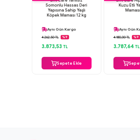
Brit Care Tahılsız
Brit Care Hi
Somonlu Hassas Deri
Kuzu Etli Y
Yapısına Sahip Yaşlı
Maması
Köpek Maması 12 kg
+2 Hediye Ürün
+2 Hediye 
Aynı Gün Kargo
Aynı Gün K
Orijinal Ürün
Orijinal Ürü
4.262,50 TL
4.180,00 TL
%9
%9
Güvenli Ödeme
Güvenli Ö
3.873,53
3.787,64
TL
TL
+2 Hediye Ürün
+2 Hediye 
Sepete Ekle
Sepet