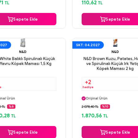
71
110,62
TL
TL
Sepete Ekle
Sepete Ekle
2027
SKT: 04.2027
N&D
N&D
hite Balıklı Spirulinalı Küçük
N&D Brown Kuzu, Patates, 
k Yavru Köpek Maması 1,5 Kg
ve Spirulinalı Küçük Irk Yeti
Köpek Maması 2 kg
+2
e
hediye
ı Gün Kargo
Aynı Gün Kargo
inal Ürün
Orijinal Ürün
venli Ödeme
Güvenli Ödeme
0 TL
2.078,40 TL
%6
%10
ı Gün Kargo
Aynı Gün Kargo
0,28
1.870,56
TL
TL
Sepete Ekle
Sepete Ekle