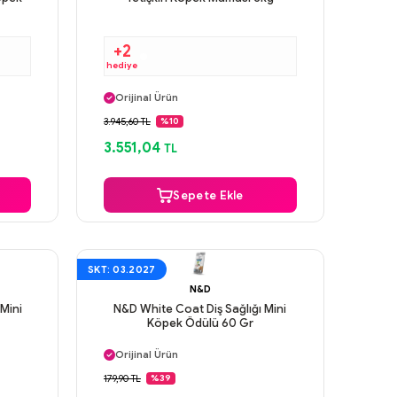
+2
hediye
Aynı Gün Kargo
Orijinal Ürün
Güvenli Ödeme
3.945,60 TL
%10
Aynı Gün Kargo
3.551,04
TL
Sepete Ekle
SKT: 03.2027
N&D
Mini
N&D White Coat Diş Sağlığı Mini
Köpek Ödülü 60 Gr
Aynı Gün Kargo
Orijinal Ürün
Güvenli Ödeme
179,90 TL
%39
Aynı Gün Kargo