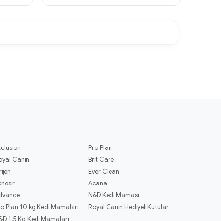
xclusion
Pro Plan
oyal Canin
Brit Care
rijen
Ever Clean
chesir
Acana
dvance
N&D Kedi Maması
ro Plan 10 kg Kedi Mamaları
Royal Canin Hediyeli Kutular
&D 1,5 Kg Kedi Mamaları