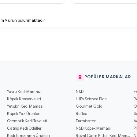
lam
9
ürün bulunmaktadır.
POPÜLER MARKALAR
Yavru Kedi Maması
N&D
E
Köpek Konserveleri
Hill's Science Plan
R
Yetişkin Kedi Maması
Gourmet Gold
O
Köpek Yaz Ürünleri
Reflex
S
Otomatik Kedi Tuvaleti
Furminator
A
Catnip Kedi Ödülleri
N&D Köpek Maması
P
Kedi Tırmalama Ürünleri
Royal Canin Kitten Kedi Mamaları
N