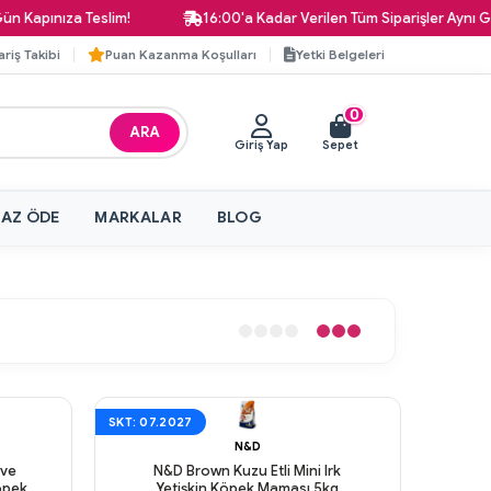
apınıza Teslim!
16:00'a Kadar Verilen Tüm Siparişler Aynı Gün 
ariş Takibi
Puan Kazanma Koşulları
Yetki Belgeleri
0
ARA
Giriş Yap
Sepet
 AZ ÖDE
MARKALAR
BLOG
SKT: 07.2027
N&D
 ve
N&D Brown Kuzu Etli Mini Irk
öpek
Yetişkin Köpek Maması 5kg