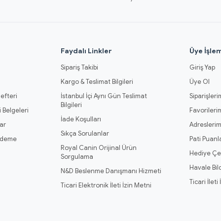
l
Faydalı Linkler
Üye İşlem
Sipariş Takibi
Giriş Yap
Kargo & Teslimat Bilgileri
Üye Ol
efteri
İstanbul İçi Aynı Gün Teslimat
Siparişleri
Bilgileri
 Belgeleri
Favorileri
İade Koşulları
ar
Adresleri
Sıkça Sorulanlar
Ödeme
Pati Puanl
Royal Canin Orijinal Ürün
Hediye Çe
Sorgulama
Havale Bil
N&D Beslenme Danışmanı Hizmeti
Ticari İleti
Ticari Elektronik İleti İzin Metni