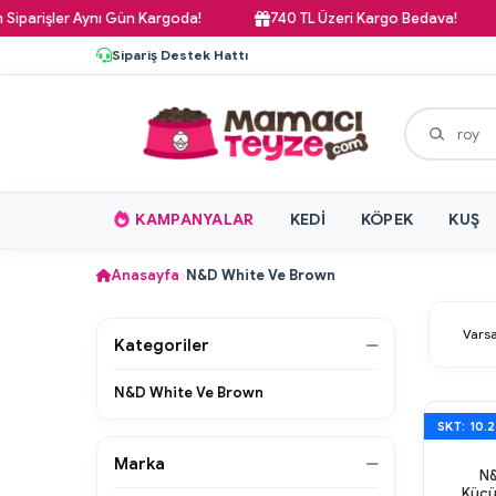
arişler Aynı Gün Kargoda!
740 TL Üzeri Kargo Bedava!
Sipariş Destek Hattı
KAMPANYALAR
KEDI
KÖPEK
KUŞ
Anasayfa
N&D White Ve Brown
Kategoriler
N&D White Ve Brown
SKT: 10.
Marka
N&
Küçü