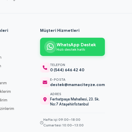
leri
Müşteri Hizmetleri
WhatsApp Destek
Hızlı destek hattı
m
TELEFON
m
0 (544) 646 42 40
m
E-POSTA
arım
destek@mamaciteyze.com
klerim
ADRES
Ferhatpaşa Mahallesi, 23. Sk.
dirim
No:7 Ataşehir/İstanbul
 İzinlerim
Hafta içi 09:00–18:00
Cumartesi 10:00–13:00