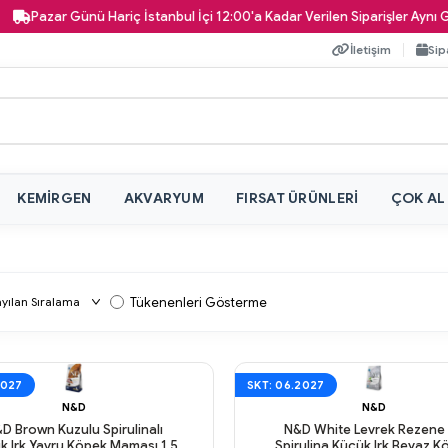
Pazar Günü Hariç İstanbul İçi 12:00'a Kadar Verilen Siparişler Aynı Gün K
İletişim
Sip
KEMIRGEN
AKVARYUM
FIRSAT ÜRÜNLERI
ÇOK AL
Tükenenleri Gösterme
2027
SKT: 06.2027
N&D
N&D
D Brown Kuzulu Spirulinalı
N&D White Levrek Rezene
k Irk Yavru Köpek Maması 1,5
Spirulina Küçük Irk Beyaz K