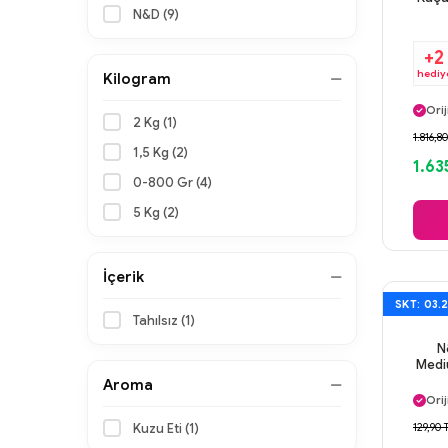
N&D (9)
+2
hediy
Kilogram
Ayn
Orij
2 Kg (1)
Gü
1.816,8
Ayn
1,5 Kg (2)
1.63
0-800 Gr (4)
5 Kg (2)
İçerik
SKT: 03.
Tahılsız (1)
N
Medi
Ayn
Aroma
Orij
Gü
Kuzu Eti (1)
129,90 
Ayn