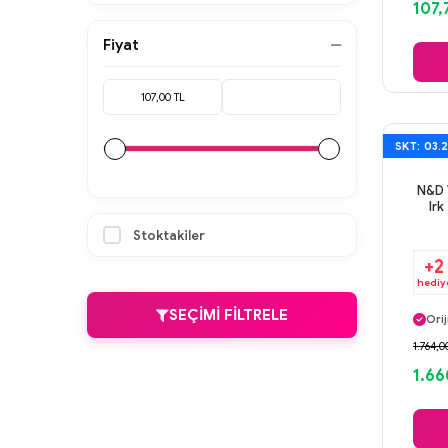
107,
Fiyat
SKT: 03.
N&D W
Ir
Stoktakiler
+2
hediy
Ayn
SEÇIMI FILTRELE
Orij
Gü
1.764,0
Ayn
1.66