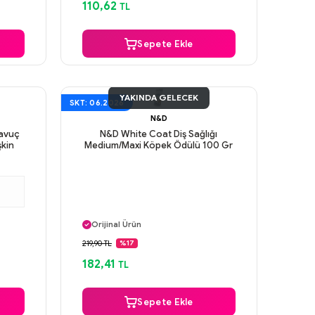
110,62
TL
Sepete Ekle
YAKINDA GELECEK
SKT: 06.2026
N&D
Havuç
N&D White Coat Diş Sağlığı
şkin
Medium/Maxi Köpek Ödülü 100 Gr
Aynı Gün Kargo
Orijinal Ürün
Güvenli Ödeme
219,90 TL
%17
Aynı Gün Kargo
182,41
TL
Sepete Ekle