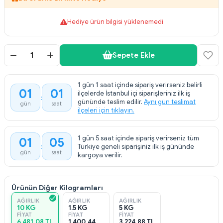
Hediye ürün bilgisi yüklenemedi
Sepete Ekle
1 gün 1 saat içinde sipariş verirseniz belirli
01
01
ilçelerde İstanbul içi siparişleriniz ilk iş
gününde teslim edilir.
Aynı gün teslimat
gün
saat
ilçeleri için tıklayın.
1 gün 5 saat içinde sipariş verirseniz tüm
01
05
Türkiye geneli siparişiniz ilk iş gününde
gün
saat
kargoya verilir.
Ürünün Diğer Kilogramları
AĞIRLIK
AĞIRLIK
AĞIRLIK
10 KG
1.5 KG
5 KG
FIYAT
FIYAT
FIYAT
6.481,08 TL
1.400,44
3.224,88 TL