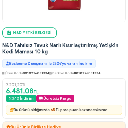
N&D YETKI BELGESI
N&D Tahılsız Tavuk Narlı Kısırlaştırılmış Yetişkin
Kedi Maması 10 kg
Beslenme Danışmanı ile 250₺'ye varan İndirim
Ürün Kodu
8010276031334
Barkod Kodu
8010276031334
7.201,20
TL
6.481,08
TL
%
10
İndirim
Ücretsiz Kargo
Bu ürünü aldığınızda
65
TL para puan kazanacaksınız
Bu Ürünle Birlikte Hediye