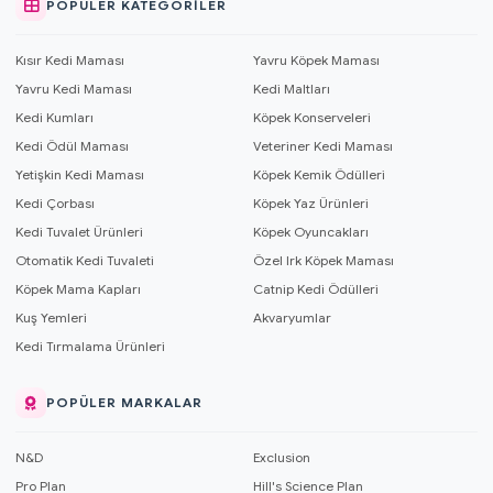
POPÜLER KATEGORILER
Kısır Kedi Maması
Yavru Köpek Maması
Yavru Kedi Maması
Kedi Maltları
Kedi Kumları
Köpek Konserveleri
Kedi Ödül Maması
Veteriner Kedi Maması
Yetişkin Kedi Maması
Köpek Kemik Ödülleri
Kedi Çorbası
Köpek Yaz Ürünleri
Kedi Tuvalet Ürünleri
Köpek Oyuncakları
Otomatik Kedi Tuvaleti
Özel Irk Köpek Maması
Köpek Mama Kapları
Catnip Kedi Ödülleri
Kuş Yemleri
Akvaryumlar
Kedi Tırmalama Ürünleri
POPÜLER MARKALAR
N&D
Exclusion
Pro Plan
Hill's Science Plan