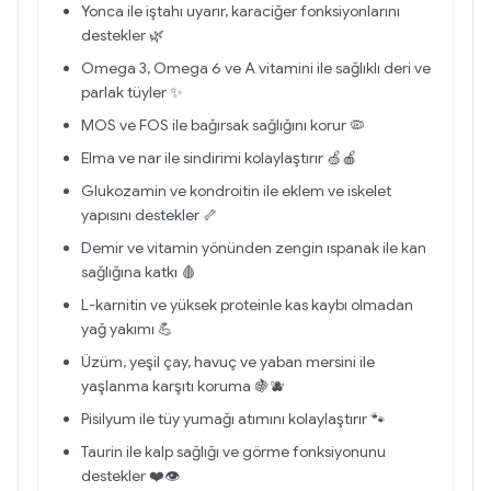
Yonca ile iştahı uyarır, karaciğer fonksiyonlarını
destekler 🌿
Omega 3, Omega 6 ve A vitamini ile sağlıklı deri ve
parlak tüyler ✨
MOS ve FOS ile bağırsak sağlığını korur 🦠
Elma ve nar ile sindirimi kolaylaştırır 🍏🍎
Glukozamin ve kondroitin ile eklem ve iskelet
yapısını destekler 🦴
Demir ve vitamin yönünden zengin ıspanak ile kan
sağlığına katkı 🩸
L-karnitin ve yüksek proteinle kas kaybı olmadan
yağ yakımı 💪
Üzüm, yeşil çay, havuç ve yaban mersini ile
yaşlanma karşıtı koruma 🍇🫐
Pisilyum ile tüy yumağı atımını kolaylaştırır 🐾
Taurin ile kalp sağlığı ve görme fonksiyonunu
destekler ❤️👁️