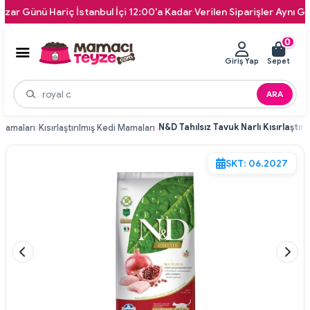
ü Hariç İstanbul İçi 12:00'a Kadar Verilen Siparişler Aynı Gün Kapın
0
Giriş Yap
Sepet
ARA
Mamaları
Kısırlaştırılmış Kedi Mamaları
SKT: 06.2027