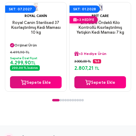
SKT: 07.2027
SKT: 01.2028
ROYAL CANIN
BRIT CARE
+3 HEDIYE
Royal Canin Sterilised 37
Brit Care Ördekli Kilo
Kısırlaştırılmış Kedi Maması
Kontrollü Kısırlaştırılmış
10 kg
Yetişkin Kedi Maması 7 kg
Aynı Gün Kargo
Orijinal Ürün
Güvenli Ödeme
4.499,90 TL
+3 Hediye Ürün
Aynı Gün Kargo
Sepete Özel Fiyat
Aynı Gün Kargo
3.000,00 TL
%6
4.299,90
TL
Orijinal Ürün
2.807,21
200,00 TL İndirim
TL
Güvenli Ödeme
+3 Hediye Ürün
Sepete Ekle
Sepete Ekle