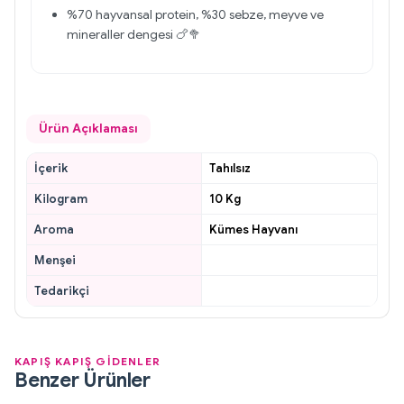
%70 hayvansal protein, %30 sebze, meyve ve
mineraller dengesi 🍗🥦
Ürün Açıklaması
İçerik
Tahılsız
Kilogram
10 Kg
Aroma
Kümes Hayvanı
Menşei
Tedarikçi
KAPIŞ KAPIŞ GİDENLER
Benzer Ürünler