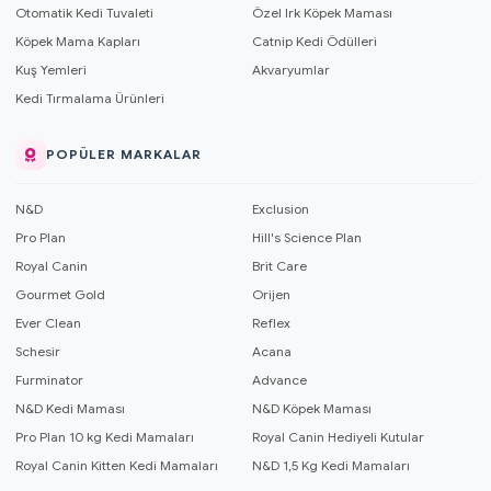
Otomatik Kedi Tuvaleti
Özel Irk Köpek Maması
Köpek Mama Kapları
Catnip Kedi Ödülleri
Kuş Yemleri
Akvaryumlar
Kedi Tırmalama Ürünleri
POPÜLER MARKALAR
N&D
Exclusion
Pro Plan
Hill's Science Plan
Royal Canin
Brit Care
Gourmet Gold
Orijen
Ever Clean
Reflex
Schesir
Acana
Furminator
Advance
N&D Kedi Maması
N&D Köpek Maması
Pro Plan 10 kg Kedi Mamaları
Royal Canin Hediyeli Kutular
Royal Canin Kitten Kedi Mamaları
N&D 1,5 Kg Kedi Mamaları