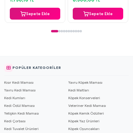
1.730,16
8.300,00
TL
TL
Güvenli Ödeme
Güvenli Ödeme
+2 Hediye Ürün
+2 Hediye Ürün
Sepete Ekle
Sepete Ekle
POPÜLER KATEGORILER
Kısır Kedi Maması
Yavru Köpek Maması
Yavru Kedi Maması
Kedi Maltları
Kedi Kumları
Köpek Konserveleri
Kedi Ödül Maması
Veteriner Kedi Maması
Yetişkin Kedi Maması
Köpek Kemik Ödülleri
Kedi Çorbası
Köpek Yaz Ürünleri
Kedi Tuvalet Ürünleri
Köpek Oyuncakları