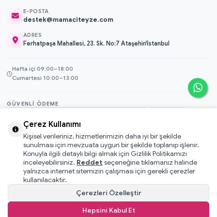
E-POSTA
destek@mamaciteyze.com
ADRES
Ferhatpaşa Mahallesi, 23. Sk. No:7 Ataşehir/İstanbul
Hafta içi 09:00–18:00
Cumartesi 10:00–13:00
GÜVENLI ÖDEME
3D Secure
Çerez Kullanımı
256-bit SSL
Kişisel verileriniz, hizmetlerimizin daha iyi bir şekilde
sunulması için mevzuata uygun bir şekilde toplanıp işlenir.
Konuyla ilgili detaylı bilgi almak için Gizlilik Politikamızı
© 2026 Mamacı Teyze · Nurşen ve ekibi ile birlikte
ile hazırlandı.
inceleyebilirsiniz.
Reddet
seçeneğine tıklamanız halinde
Mesafeli Satış Sözleşmesi
yalnızca internet sitemizin çalışması için gerekli çerezler
Pati Puan Kazanma Koşulları
kullanılacaktır.
Gizlilik ve Çerez Politikası
Çerezleri Özelleştir
KVKK Aydınlatma Metni
Hepsini Kabul Et
Kullanıcı Sözleşmesi