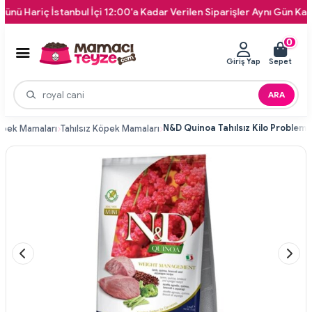
 İstanbul İçi 12:00'a Kadar Verilen Siparişler Aynı Gün Kapınıza Tesl
0
Giriş Yap
Sepet
ARA
pek Mamaları
Tahılsız Köpek Mamaları