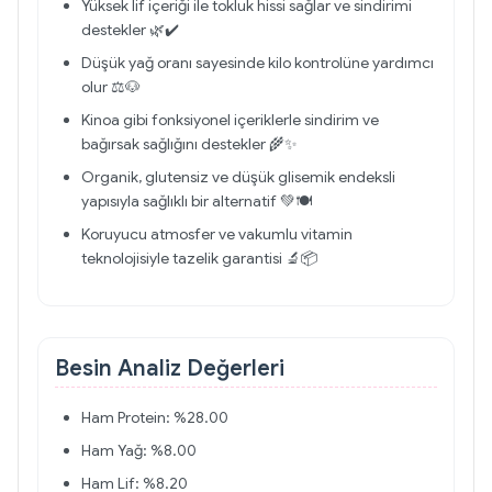
Yüksek lif içeriği ile tokluk hissi sağlar ve sindirimi
destekler 🌿✔️
Düşük yağ oranı sayesinde kilo kontrolüne yardımcı
olur ⚖️🐶
Kinoa gibi fonksiyonel içeriklerle sindirim ve
bağırsak sağlığını destekler 🌾✨
Organik, glutensiz ve düşük glisemik endeksli
yapısıyla sağlıklı bir alternatif 💚🍽️
Koruyucu atmosfer ve vakumlu vitamin
teknolojisiyle tazelik garantisi 🔬📦
Besin Analiz Değerleri
Ham Protein: %28.00
Ham Yağ: %8.00
Ham Lif: %8.20