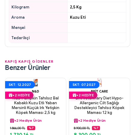
Kilogram
2,5 Kg
Aroma
Kuzu Eti
Menşei
Tedarikçi
KAPIŞ KAPIŞ GİDENLER
Benzer Ürünler
SKT: 12.2027
SKT: 07.2027
N&D
BRIT CARE
+2 HEDIYE
+2 HEDIYE
N&D Pumpkin Tahılsız Bal
Brit Veterinary Diet Hypo-
Kabaklı Kuzu Etli Yaban
Allergenic Cilt Sağlığı
Mersinli Küçük Irk Yetişkin
Destekleyici Tahılsız Köpek
Köpek Maması 2,5 kg
Maması 12 kg
+2 Hediye Ürün
+2 Hediye Ürün
Aynı Gün Kargo
Aynı Gün Kargo
1.866,00 TL
8.900,00 TL
%7
%7
Orijinal Ürün
Orijinal Ürün