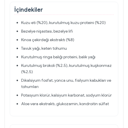
İçindekiler
Kuzu eti (%20), kurutulmuş kuzu proteini (%20)
Bezelye nişastası, bezelye lifi
Kinoa çekirdeği ekstraktı (%8)
Tavuk yağı, keten tohumu
Kurutulmuş ringa balığı proteini, balık yağı
Kurutulmuş brokoli (%2.5), kurutulmuş kuşkonmaz
(%2.5)
Dikalsiyum fosfat, yonca unu, fisilyum kabukları ve
tohumları
Potasyum klorür, kalsiyum karbonat, sodyum klorür
Aloe vera ekstraktı, glukozamin, kondroitin sülfat