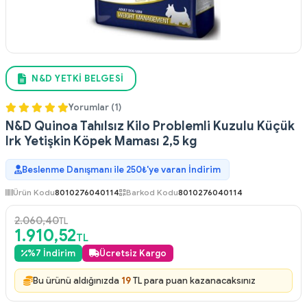
N&D YETKI BELGESI
Yorumlar (1)
N&D Quinoa Tahılsız Kilo Problemli Kuzulu Küçük
Irk Yetişkin Köpek Maması 2,5 kg
Beslenme Danışmanı ile 250₺'ye varan İndirim
Ürün Kodu
8010276040114
Barkod Kodu
8010276040114
2.060,40
TL
1.910,52
TL
%
7
İndirim
Ücretsiz Kargo
Bu ürünü aldığınızda
19
TL para puan kazanacaksınız