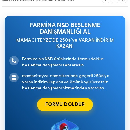
FARMİNA N&D BESLENME
DANIŞMANLIĞI AL
MAMACI TEYZE'DE 250₺'ye VARAN İNDİRİM
KAZAN!
Farmina'nın N&D ürünlerinde formu doldur
beslenme danışmanı seni arasın.
mamaciteyze.com sitesinde geçerli 250₺'ye
varan indirim kuponu ve ömür boyu ücretsiz
beslenme danışmanı hizmetinden yararlan.
FORMU DOLDUR