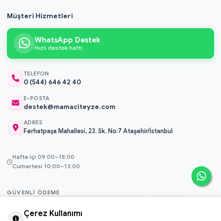
Müşteri Hizmetleri
WhatsApp Destek
Hızlı destek hattı
TELEFON
0 (544) 646 42 40
E-POSTA
destek@mamaciteyze.com
ADRES
Ferhatpaşa Mahallesi, 23. Sk. No:7 Ataşehir/İstanbul
Hafta içi 09:00–18:00
Cumartesi 10:00–13:00
GÜVENLI ÖDEME
3D Secure
Çerez Kullanımı
256-bit SSL