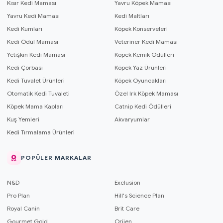
Kısır Kedi Maması
Yavru Köpek Maması
Yavru Kedi Maması
Kedi Maltları
Kedi Kumları
Köpek Konserveleri
Kedi Ödül Maması
Veteriner Kedi Maması
Yetişkin Kedi Maması
Köpek Kemik Ödülleri
Kedi Çorbası
Köpek Yaz Ürünleri
Kedi Tuvalet Ürünleri
Köpek Oyuncakları
Otomatik Kedi Tuvaleti
Özel Irk Köpek Maması
Köpek Mama Kapları
Catnip Kedi Ödülleri
Kuş Yemleri
Akvaryumlar
Kedi Tırmalama Ürünleri
POPÜLER MARKALAR
N&D
Exclusion
Pro Plan
Hill's Science Plan
Royal Canin
Brit Care
Gourmet Gold
Orijen