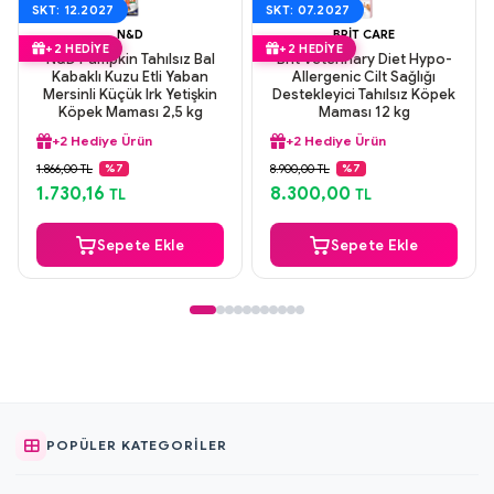
SKT: 12.2027
SKT: 07.2027
N&D
BRIT CARE
+2 HEDIYE
+2 HEDIYE
N&D Pumpkin Tahılsız Bal
Brit Veterinary Diet Hypo-
Kabaklı Kuzu Etli Yaban
Allergenic Cilt Sağlığı
Mersinli Küçük Irk Yetişkin
Destekleyici Tahılsız Köpek
Köpek Maması 2,5 kg
Maması 12 kg
+2 Hediye Ürün
+2 Hediye Ürün
Aynı Gün Kargo
Aynı Gün Kargo
1.866,00 TL
8.900,00 TL
%7
%7
Orijinal Ürün
Orijinal Ürün
1.730,16
8.300,00
TL
TL
Güvenli Ödeme
Güvenli Ödeme
+2 Hediye Ürün
+2 Hediye Ürün
Sepete Ekle
Sepete Ekle
POPÜLER KATEGORILER