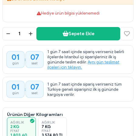
Hediye ürün bilgisi yüklenemedi
Sepete Ekle
1 gün 7 saat içinde sipariş verirseniz belirli
01
07
ilçelerde İstanbul içi siparişleriniz ilk iş
gününde teslim edilir.
Aynı gün teslimat
gün
saat
ilçeleri için tıklayın.
1 gün 7 saat içinde sipariş verirseniz tüm
01
07
Türkiye geneli siparişiniz ilk iş gününde
gün
saat
kargoya verilir.
Ürünün Diğer Kilogramları
AĞIRLIK
AĞIRLIK
2 KG
7 KG
FIYAT
FIYAT
1.803,60
3.574,80 TL