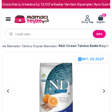
riç İstanbul İçi 12:00'a Kadar Verilen Siparişler Aynı Gün Kapınıza T
0
Giriş Yap
Sepet
ARA
pek Mamaları
Tahılsız Köpek Mamaları
SKT: 05.2027