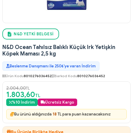
N&D YETKI BELGESI
N&D Ocean Tahılsız Balıklı Küçük Irk Yetişkin
Köpek Maması 2,5 kg
Beslenme Danışmanı ile 250₺'ye varan İndirim
Ürün Kodu
8010276036452
Barkod Kodu
8010276036452
2.004,00
TL
1.803,60
TL
%
10
İndirim
Ücretsiz Kargo
Bu ürünü aldığınızda
18
TL para puan kazanacaksınız
Bu Ürünle Birlikte Hediye