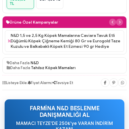
TL
Ürüne Özel Kampanyalar
5
N&D 1,5 ve 2,5 Kg Köpek Mamalarına Caviara Tavuk Etli
Düğümlü Köpek Çiğneme Kemiği 80 Gr ve Eurogold Taze
Kuzulu ve Balkabaklı Köpek Et Ezmesi 90 gr Hediye
Daha Fazla
N&D
Daha Fazla
Tahılsız Köpek Mamaları
Listeye Ekle
|
Fiyat Alarmı
|
Tavsiye Et
FARMİNA N&D BESLENME
DANIŞMANLIĞI AL
MAMACI TEYZE'DE 250₺'ye VARAN İNDİRİM