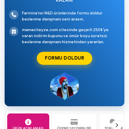
KAZAN!
Farmina'nın N&D ürünlerinde formu doldur
beslenme danışmanı seni arasın.
mamaciteyze.com sitesinde geçerli 250₺'ye
varan indirim kuponu ve ömür boyu ücretsiz
beslenme danışmanı hizmetinden yararlan.
FORMU DOLDUR
ÜRÜN AÇIKLAMASI
ÖDEME SEÇENEKLERI
YORUMLAR