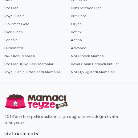
Pro Plan
Hill's Science Plan
Royal Canin
Brit Care
Gourmet Gold
Orijen
Ever Clean
Reflex
Schesir
Acana
Furminator
Advance
N&D Kedi Maması
N&D Köpek Maması
Pro Plan 10 kg Kedi Mamaları
Royal Canin Hediyeli Kutular
Royal Canin Kitten Kedi Mamaları
N&D 1,5 Kg Kedi Mamaları
2018'den beri patili dostlarınız için doğru ürünü, doğru fiyata
sunuyoruz.
BIZI TAKIP EDIN