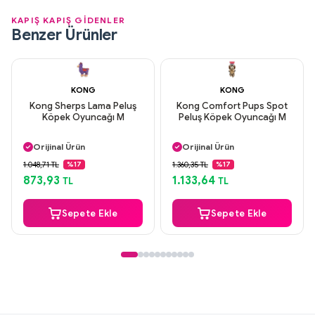
KAPIŞ KAPIŞ GİDENLER
Benzer Ürünler
KONG
KONG
Kong Sherps Lama Peluş
Kong Comfort Pups Spot
Köpek Oyuncağı M
Peluş Köpek Oyuncağı M
Aynı Gün Kargo
Aynı Gün Kargo
Orijinal Ürün
Orijinal Ürün
Güvenli Ödeme
Güvenli Ödeme
1.048,71 TL
1.360,35 TL
%17
%17
Aynı Gün Kargo
Aynı Gün Kargo
873,93
1.133,64
TL
TL
Sepete Ekle
Sepete Ekle