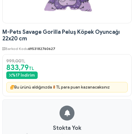
M-Pets Savage Gorilla Peluş Köpek Oyuncağı
22x20 cm
Barkod Kodu
6953182760627
999,00
TL
833,79
TL
%
17
İndirim
Bu ürünü aldığınızda
8
TL para puan kazanacaksınız
Stokta Yok