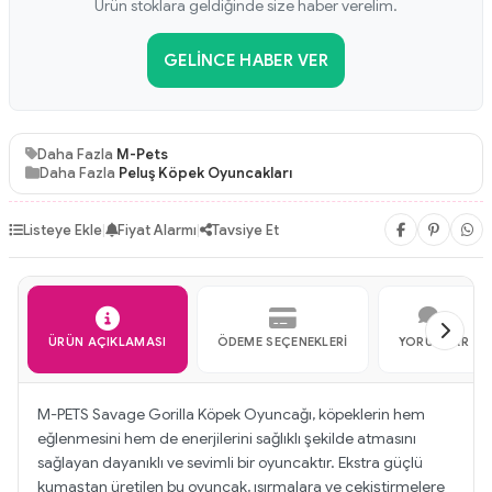
Ürün stoklara geldiğinde size haber verelim.
GELINCE HABER VER
Daha Fazla
M-Pets
Daha Fazla
Peluş Köpek Oyuncakları
Listeye Ekle
|
Fiyat Alarmı
|
Tavsiye Et
ÜRÜN AÇIKLAMASI
ÖDEME SEÇENEKLERI
YORUMLAR
M-PETS Savage Gorilla Köpek Oyuncağı, köpeklerin hem
eğlenmesini hem de enerjilerini sağlıklı şekilde atmasını
sağlayan dayanıklı ve sevimli bir oyuncaktır. Ekstra güçlü
kumaştan üretilen bu oyuncak, ısırmalara ve çekiştirmelere