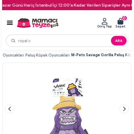
 Günü Hariç İstanbul İçi 12:00'a Kadar Verilen Siparişler Aynı Gün Ka
0
Giriş Yap
Sepet
ARA
k Oyuncakları
Peluş Köpek Oyuncakları