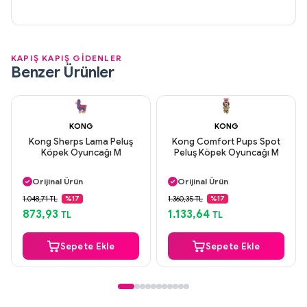
KAPIŞ KAPIŞ GİDENLER
Benzer Ürünler
KONG
KONG
Kong Sherps Lama Peluş
Kong Comfort Pups Spot
Köpek Oyuncağı M
Peluş Köpek Oyuncağı M
Aynı Gün Kargo
Aynı Gün Kargo
Orijinal Ürün
Orijinal Ürün
Güvenli Ödeme
Güvenli Ödeme
1.048,71 TL
1.360,35 TL
%17
%17
Aynı Gün Kargo
Aynı Gün Kargo
873,93
1.133,64
TL
TL
Sepete Ekle
Sepete Ekle