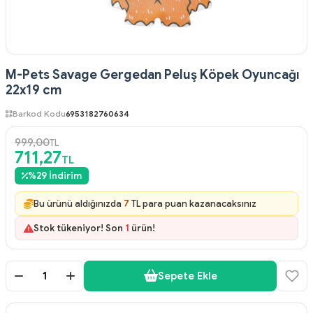
M-Pets Savage Gergedan Peluş Köpek Oyuncağı
22x19 cm
Barkod Kodu
6953182760634
999,00
TL
711,27
TL
%
29
İndirim
Bu ürünü aldığınızda
7
TL para puan kazanacaksınız
Stok tükeniyor! Son
1
ürün!
Sepete Ekle