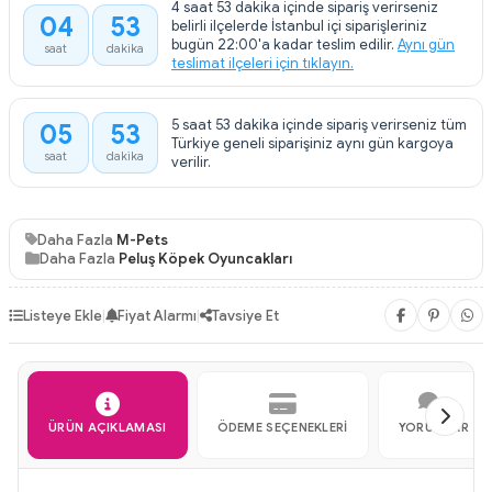
4 saat 53 dakika içinde sipariş verirseniz
04
53
belirli ilçelerde İstanbul içi siparişleriniz
:
bugün 22:00'a kadar teslim edilir.
Aynı gün
saat
dakika
teslimat ilçeleri için tıklayın.
5 saat 53 dakika içinde sipariş verirseniz tüm
05
53
:
Türkiye geneli siparişiniz aynı gün kargoya
saat
dakika
verilir.
Daha Fazla
M-Pets
Daha Fazla
Peluş Köpek Oyuncakları
Listeye Ekle
|
Fiyat Alarmı
|
Tavsiye Et
ÜRÜN AÇIKLAMASI
ÖDEME SEÇENEKLERI
YORUMLAR