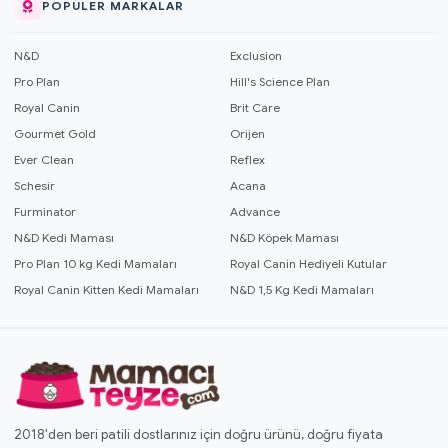
POPÜLER MARKALAR
N&D
Exclusion
Pro Plan
Hill's Science Plan
Royal Canin
Brit Care
Gourmet Gold
Orijen
Ever Clean
Reflex
Schesir
Acana
Furminator
Advance
N&D Kedi Maması
N&D Köpek Maması
Pro Plan 10 kg Kedi Mamaları
Royal Canin Hediyeli Kutular
Royal Canin Kitten Kedi Mamaları
N&D 1,5 Kg Kedi Mamaları
2018'den beri patili dostlarınız için doğru ürünü, doğru fiyata