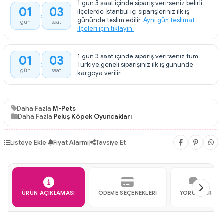
1 gün 3 saat içinde sipariş verirseniz belirli
01
03
ilçelerde İstanbul içi siparişleriniz ilk iş
gününde teslim edilir.
Aynı gün teslimat
gün
saat
ilçeleri için tıklayın.
1 gün 3 saat içinde sipariş verirseniz tüm
01
03
Türkiye geneli siparişiniz ilk iş gününde
gün
saat
kargoya verilir.
Daha Fazla
M-Pets
Daha Fazla
Peluş Köpek Oyuncakları
Listeye Ekle
|
Fiyat Alarmı
|
Tavsiye Et
ÜRÜN AÇIKLAMASI
ÖDEME SEÇENEKLERI
YORUMLAR