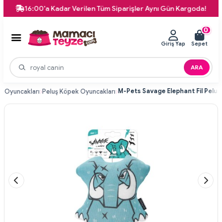
16:00'a Kadar Verilen Tüm Siparişler Aynı Gün Kargoda!
7
0
Giriş Yap
Sepet
ARA
k Oyuncakları
Peluş Köpek Oyuncakları