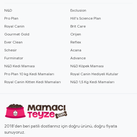
N&D
Exclusion
Pro Plan
Hill's Science Plan
Royal Canin
Brit Care
Gourmet Gold
Orijen
Ever Clean
Reflex
Schesir
Acana
Furminator
Advance
N&D Kedi Maması
N&D Köpek Maması
Pro Plan 10 kg Kedi Mamaları
Royal Canin Hediyeli Kutular
Royal Canin Kitten Kedi Mamaları
N&D 1,5 Kg Kedi Mamaları
2018'den beri patili dostlarınız için doğru ürünü, doğru fiyata
sunuyoruz.