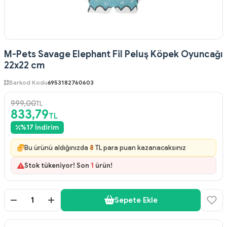
M-Pets Savage Elephant Fil Peluş Köpek Oyuncağı
22x22 cm
Barkod Kodu
6953182760603
999,00
TL
833,79
TL
%
17
İndirim
Bu ürünü aldığınızda
8
TL para puan kazanacaksınız
Stok tükeniyor! Son
1
ürün!
Sepete Ekle