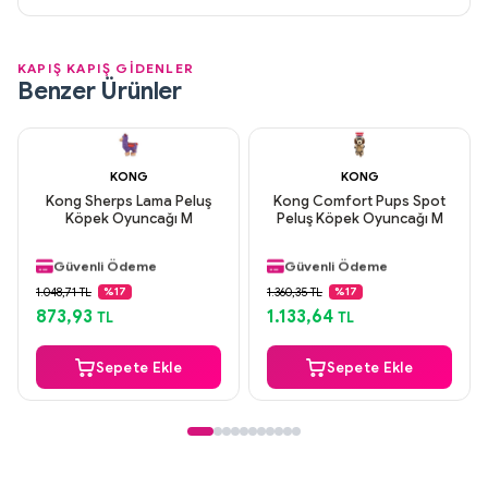
KAPIŞ KAPIŞ GİDENLER
Benzer Ürünler
KONG
KONG
Kong Sherps Lama Peluş
Kong Comfort Pups Spot
Köpek Oyuncağı M
Peluş Köpek Oyuncağı M
Aynı Gün Kargo
Aynı Gün Kargo
Orijinal Ürün
Orijinal Ürün
Güvenli Ödeme
Güvenli Ödeme
Aynı Gün Kargo
Aynı Gün Kargo
1.048,71 TL
1.360,35 TL
%17
%17
873,93
1.133,64
TL
TL
Sepete Ekle
Sepete Ekle