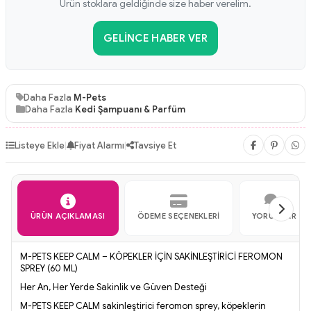
Ürün stoklara geldiğinde size haber verelim.
GELINCE HABER VER
Daha Fazla
M-Pets
Daha Fazla
Kedi Şampuanı & Parfüm
Listeye Ekle
|
Fiyat Alarmı
|
Tavsiye Et
ÜRÜN AÇIKLAMASI
ÖDEME SEÇENEKLERI
YORUMLAR
M-PETS KEEP CALM – KÖPEKLER İÇİN SAKİNLEŞTİRİCİ FEROMON
SPREY (60 ML)
Her An, Her Yerde Sakinlik ve Güven Desteği
M-PETS KEEP CALM sakinleştirici feromon sprey, köpeklerin