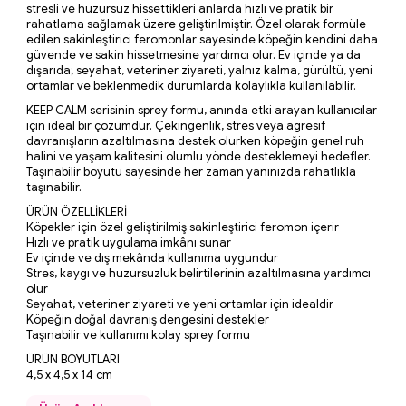
stresli ve huzursuz hissettikleri anlarda hızlı ve pratik bir
rahatlama sağlamak üzere geliştirilmiştir. Özel olarak formüle
edilen sakinleştirici feromonlar sayesinde köpeğin kendini daha
güvende ve sakin hissetmesine yardımcı olur. Ev içinde ya da
dışarıda; seyahat, veteriner ziyareti, yalnız kalma, gürültü, yeni
ortamlar ve beklenmedik durumlarda kolaylıkla kullanılabilir.
KEEP CALM serisinin sprey formu, anında etki arayan kullanıcılar
için ideal bir çözümdür. Çekingenlik, stres veya agresif
davranışların azaltılmasına destek olurken köpeğin genel ruh
halini ve yaşam kalitesini olumlu yönde desteklemeyi hedefler.
Taşınabilir boyutu sayesinde her zaman yanınızda rahatlıkla
taşınabilir.
ÜRÜN ÖZELLİKLERİ
Köpekler için özel geliştirilmiş sakinleştirici feromon içerir
Hızlı ve pratik uygulama imkânı sunar
Ev içinde ve dış mekânda kullanıma uygundur
Stres, kaygı ve huzursuzluk belirtilerinin azaltılmasına yardımcı
olur
Seyahat, veteriner ziyareti ve yeni ortamlar için idealdir
Köpeğin doğal davranış dengesini destekler
Taşınabilir ve kullanımı kolay sprey formu
ÜRÜN BOYUTLARI
4,5 x 4,5 x 14 cm