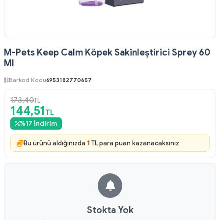
M-Pets Keep Calm Köpek Sakinleştirici Sprey 60
Ml
Barkod Kodu
6953182770657
173,40
TL
144,51
TL
%
17
İndirim
Bu ürünü aldığınızda
1
TL para puan kazanacaksınız
Stokta Yok