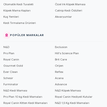
Otomatik Kedi Tuvaleti
Özel Irk Köpek Maması
Köpek Mama Kapları
Catnip Kedi Ödülleri
Kuş Yemleri
Akvaryumlar
Kedi Tırmalama Ürünleri
POPÜLER MARKALAR
N&D
Exclusion
Pro Plan
Hill's Science Plan
Royal Canin
Brit Care
Gourmet Gold
Orijen
Ever Clean
Reflex
Schesir
Acana
Furminator
Advance
N&D Kedi Maması
N&D Köpek Maması
Pro Plan 10 kg Kedi Mamaları
Royal Canin Hediyeli Kutular
Royal Canin Kitten Kedi Mamaları
N&D 1,5 Kg Kedi Mamaları