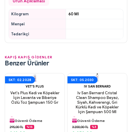
Ürün Açıklaması
Kilogram
60 Ml
Menşei
Tedarikçi
KAPIŞ KAPIŞ GİDENLER
Benzer Ürünler
SKT: 02.2028
SKT: 05.2030
VET'S PLUS
IV SAN BERNARD
Vet's Plus Kedi ve Köpekler
Iv San Bernard Cristal
İçin Lavanta ve Biberiye
Clean Shampoo Beyaz,
Özlü Toz Şampuan 150 Gr
Siyah, Kahverengi, Gri
Kürklü Kedi ve Köpekler
Aynı Gün Kargo
Aynı Gün Kargo
İçin Şampuan 500 Ml
Orijinal Ürün
Orijinal Ürün
Güvenli Ödeme
Güvenli Ödeme
Aynı Gün Kargo
Aynı Gün Kargo
295,00 TL
3.200,00 TL
%16
%8