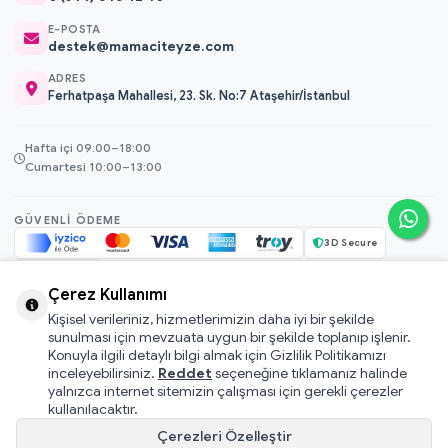
E-POSTA
destek@mamaciteyze.com
ADRES
Ferhatpaşa Mahallesi, 23. Sk. No:7 Ataşehir/İstanbul
Hafta içi 09:00–18:00
Cumartesi 10:00–13:00
GÜVENLI ÖDEME
3D Secure
256-bit SSL
Çerez Kullanımı
Kişisel verileriniz, hizmetlerimizin daha iyi bir şekilde
© 2026 Mamacı Teyze · Nurşen ve ekibi ile birlikte
ile hazırlandı.
sunulması için mevzuata uygun bir şekilde toplanıp işlenir.
Mesafeli Satış Sözleşmesi
Konuyla ilgili detaylı bilgi almak için Gizlilik Politikamızı
inceleyebilirsiniz.
Reddet
seçeneğine tıklamanız halinde
Pati Puan Kazanma Koşulları
yalnızca internet sitemizin çalışması için gerekli çerezler
Gizlilik ve Çerez Politikası
kullanılacaktır.
KVKK Aydınlatma Metni
Çerezleri Özelleştir
Kullanıcı Sözleşmesi